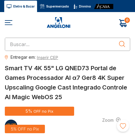
Eletro & Bazar
Supermercado
Divvino
0
Buscar...
Entregar em:
Inserir CEP
Smart TV 4K 55" LG QNED73 Portal de
Games Processador AI α7 Ger8 4K Super
Upscaling Google Cast Integrado Controle
AI Magic WebOS 25
5%
OFF no Pix
5%
OFF no Pix