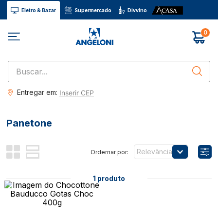
Eletro & Bazar
Supermercado
Divvino
0
Buscar...
Entregar em:
Inserir CEP
Panetone
Relevância
1
produto