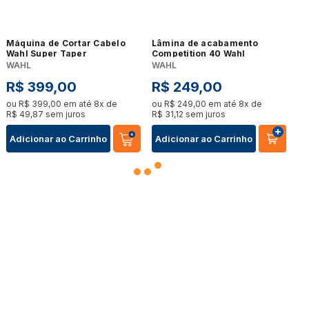
Máquina de Cortar Cabelo
Lâmina de acabamento
Wahl Super Taper
Competition 40 Wahl
WAHL
WAHL
R$
399
,
00
R$
249
,
00
ou
R$
399
,
00
em até
8
x de
ou
R$
249
,
00
em até
8
x de
R$
49
,
87
sem juros
R$
31
,
12
sem juros
Adicionar ao Carrinho
Adicionar ao Carrinho