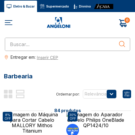
Eletro & Bazar
Supermercado
Divvino
0
Buscar...
Entregar em:
Inserir CEP
Barbearia
Relevância
84
produtos
8%
30%
OFF
OFF