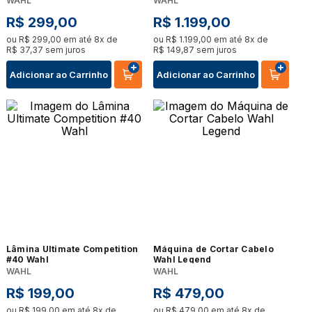
WAHL
WAHL
R$
299
,
00
R$
1
.
199
,
00
ou
R$
299
,
00
em até
8
x de
ou
R$
1
.
199
,
00
em até
8
x de
R$
37
,
37
sem juros
R$
149
,
87
sem juros
Adicionar ao Carrinho
Adicionar ao Carrinho
Lâmina Ultimate Competition
Máquina de Cortar Cabelo
#40 Wahl
Wahl Legend
WAHL
WAHL
R$
199
,
00
R$
479
,
00
ou
R$
199
,
00
em até
8
x de
ou
R$
479
,
00
em até
8
x de