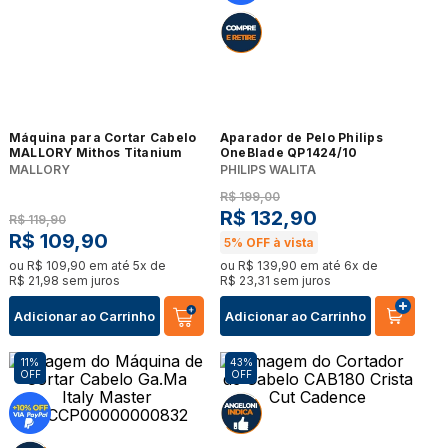
Máquina para Cortar Cabelo
Aparador de Pelo Philips
MALLORY Mithos Titanium
OneBlade QP1424/10
MALLORY
PHILIPS WALITA
R$
199
,
00
R$
132
,
90
R$
119
,
90
R$
109
,
90
5%
OFF à vista
ou
R$
109
,
90
em até
5
x de
ou
R$
139
,
90
em até
6
x de
R$
21
,
98
sem juros
R$
23
,
31
sem juros
Adicionar ao Carrinho
Adicionar ao Carrinho
11%
43%
OFF
OFF