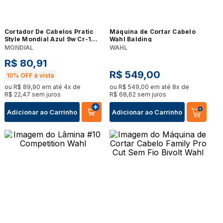
Cortador De Cabelos Pratic
Máquina de Cortar Cabelo
Style Mondial Azul 9w Cr-10-
Wahl Balding
bi Bivolt
MONDIAL
WAHL
R$
80
,
91
R$
549
,
00
10%
OFF à vista
ou
R$
89
,
90
em até
4
x de
ou
R$
549
,
00
em até
8
x de
R$
22
,
47
sem juros
R$
68
,
62
sem juros
Adicionar ao Carrinho
Adicionar ao Carrinho