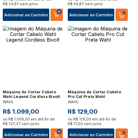
R$
24
,
87
sem juros
R$
59
,
87
sem juros
Adicionar ao Carrinho
Adicionar ao Carrinho
Máquina de Cortar Cabelo
Máquina de Cortar Cabelo
Wahl Legend Cordless Bivolt
Pro Cut Preta Wahl
WAHL
WAHL
R$
1
.
099
,
00
R$
129
,
00
ou
R$
1
.
099
,
00
em até
8
x de
ou
R$
129
,
00
em até
6
x de
R$
137
,
37
sem juros
R$
21
,
50
sem juros
Adicionar ao Carrinho
Adicionar ao Carrinho