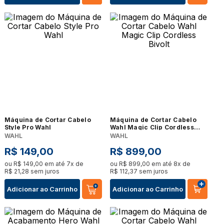
Máquina de Cortar Cabelo
Máquina de Cortar Cabelo
Style Pro Wahl
Wahl Magic Clip Cordless
Bivolt
WAHL
WAHL
R$
149
,
00
R$
899
,
00
ou
R$
149
,
00
em até
7
x de
ou
R$
899
,
00
em até
8
x de
R$
21
,
28
sem juros
R$
112
,
37
sem juros
Adicionar ao Carrinho
Adicionar ao Carrinho