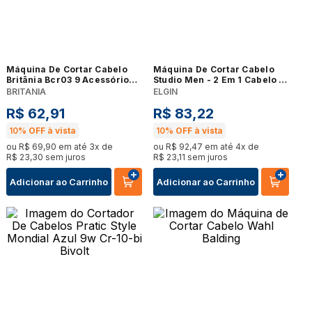
Máquina De Cortar Cabelo
Máquina De Cortar Cabelo
Britânia Bcr03 9 Acessórios
Studio Men - 2 Em 1 Cabelo E
18w 110V
Barba Lâminas Em Aço Inox
BRITANIA
ELGIN
Acessórios 110V
R$
62
,
91
R$
83
,
22
10%
OFF à vista
10%
OFF à vista
ou
R$
69
,
90
em até
3
x de
ou
R$
92
,
47
em até
4
x de
R$
23
,
30
sem juros
R$
23
,
11
sem juros
Adicionar ao Carrinho
Adicionar ao Carrinho