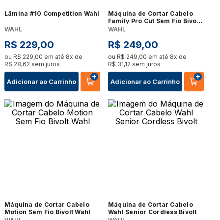
Lâmina #10 Competition Wahl
Máquina de Cortar Cabelo
Family Pro Cut Sem Fio Bivolt
Wahl
WAHL
WAHL
R$
229
,
00
R$
249
,
00
ou
R$
229
,
00
em até
8
x de
ou
R$
249
,
00
em até
8
x de
R$
28
,
62
sem juros
R$
31
,
12
sem juros
Adicionar ao Carrinho
Adicionar ao Carrinho
Máquina de Cortar Cabelo
Máquina de Cortar Cabelo
Motion Sem Fio Bivolt Wahl
Wahl Senior Cordless Bivolt