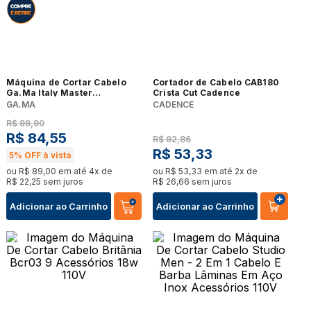
Máquina de Cortar Cabelo
Cortador de Cabelo CAB180
Ga.Ma Italy Master
Crista Cut Cadence
BECCP00000000832
GA.MA
CADENCE
R$
99
,
90
R$
84
,
55
R$
92
,
86
R$
53
,
33
5%
OFF à vista
ou
R$
89
,
00
em até
4
x de
ou
R$
53
,
33
em até
2
x de
R$
22
,
25
sem juros
R$
26
,
66
sem juros
Adicionar ao Carrinho
Adicionar ao Carrinho