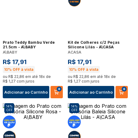
Prato Teddy Bambu Verde
Kit de Colheres c/2 Peças
21.5cm - A\BABY
Silicone Lilás - A\CASA
A\BABY
ACASA
R$
17
,
91
R$
17
,
91
10%
OFF à vista
10%
OFF à vista
ou
R$
22
,
86
em até
18
x de
ou
R$
22
,
86
em até
18
x de
R$
1
,
27
com juros
R$
1
,
27
com juros
Adicionar ao Carrinho
Adicionar ao Carrinho
14%
14%
OFF
OFF