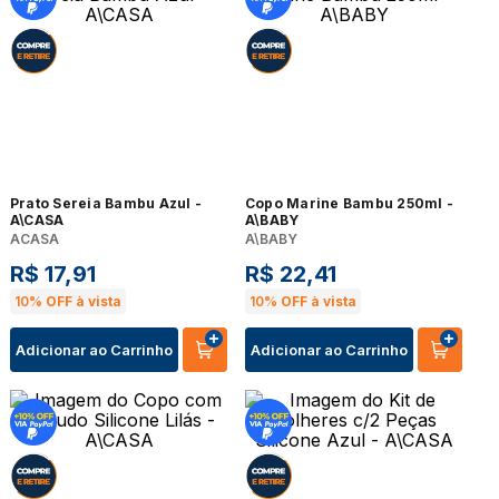
Prato Sereia Bambu Azul -
Copo Marine Bambu 250ml -
A\CASA
A\BABY
ACASA
A\BABY
R$
17
,
91
R$
22
,
41
10%
OFF à vista
10%
OFF à vista
Adicionar ao Carrinho
Adicionar ao Carrinho