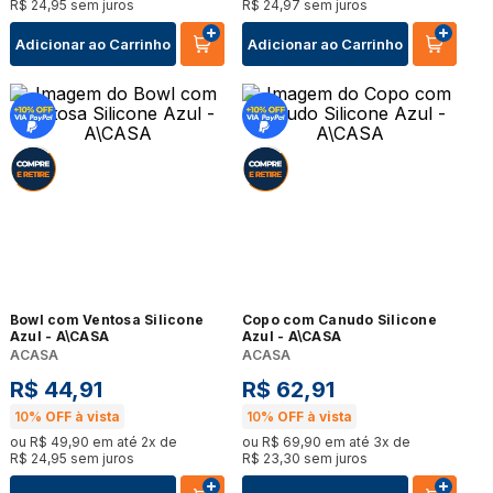
R$
24
,
95
sem juros
R$
24
,
97
sem juros
Adicionar ao Carrinho
Adicionar ao Carrinho
Bowl com Ventosa Silicone
Copo com Canudo Silicone
Azul - A\CASA
Azul - A\CASA
ACASA
ACASA
R$
44
,
91
R$
62
,
91
10%
OFF à vista
10%
OFF à vista
ou
R$
49
,
90
em até
2
x de
ou
R$
69
,
90
em até
3
x de
R$
24
,
95
sem juros
R$
23
,
30
sem juros