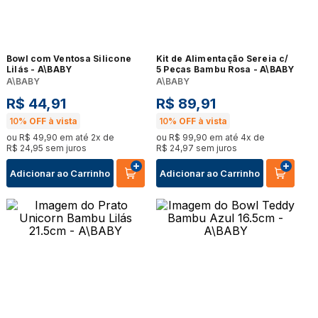
Bowl com Ventosa Silicone
Kit de Alimentação Sereia c/
Lilás - A\BABY
5 Peças Bambu Rosa - A\BABY
A\BABY
A\BABY
R$
44
,
91
R$
89
,
91
10%
OFF à vista
10%
OFF à vista
ou
R$
49
,
90
em até
2
x de
ou
R$
99
,
90
em até
4
x de
R$
24
,
95
sem juros
R$
24
,
97
sem juros
Adicionar ao Carrinho
Adicionar ao Carrinho