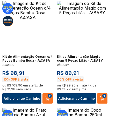
Kit de Alimentação Ocean c/4
Kit de Alimentação Magic
Peças Bambu Rosa - A\CASA
com 5 Peças Lilás - A\BABY
ACASA
A\BABY
R$
98
,
91
R$
89
,
91
10%
OFF à vista
10%
OFF à vista
ou
R$
109
,
90
em até
5
x de
ou
R$
99
,
90
em até
4
x de
R$
21
,
98
sem juros
R$
24
,
97
sem juros
Adicionar ao Carrinho
Adicionar ao Carrinho