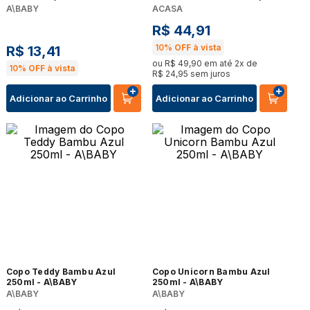
A\BABY
ACASA
R$
44
,
91
10%
OFF à vista
R$
13
,
41
ou
R$
49
,
90
em até
2
x de
10%
OFF à vista
R$
24
,
95
sem juros
Adicionar ao Carrinho
Adicionar ao Carrinho
Copo Teddy Bambu Azul
Copo Unicorn Bambu Azul
250ml - A\BABY
250ml - A\BABY
A\BABY
A\BABY