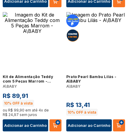
Adicionar ao Carrinho
Adicionar ao Carrinho
Kit de Alimentação Teddy
Prato Pearl Bambu Lilás -
com 5 Peças Marrom -
A\BABY
A\BABY
A\BABY
A\BABY
R$
89
,
91
10%
OFF à vista
R$
13
,
41
ou
R$
99
,
90
em até
4
x de
10%
OFF à vista
R$
24
,
97
sem juros
Adicionar ao Carrinho
Adicionar ao Carrinho