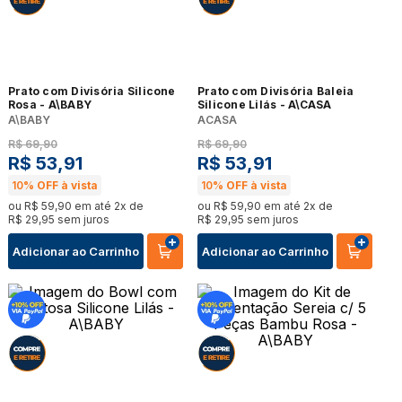
Prato com Divisória Silicone
Prato com Divisória Baleia
Rosa - A\BABY
Silicone Lilás - A\CASA
A\BABY
ACASA
R$
69
,
90
R$
69
,
90
R$
53
,
91
R$
53
,
91
10%
OFF à vista
10%
OFF à vista
ou
R$
59
,
90
em até
2
x de
ou
R$
59
,
90
em até
2
x de
R$
29
,
95
sem juros
R$
29
,
95
sem juros
Adicionar ao Carrinho
Adicionar ao Carrinho