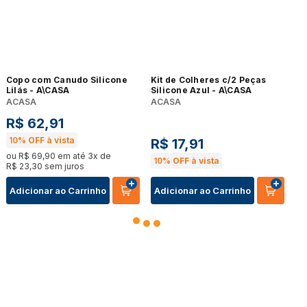
Copo com Canudo Silicone
Kit de Colheres c/2 Peças
Lilás - A\CASA
Silicone Azul - A\CASA
ACASA
ACASA
R$
62
,
91
10%
OFF à vista
R$
17
,
91
ou
R$
69
,
90
em até
3
x de
10%
OFF à vista
R$
23
,
30
sem juros
Adicionar ao Carrinho
Adicionar ao Carrinho