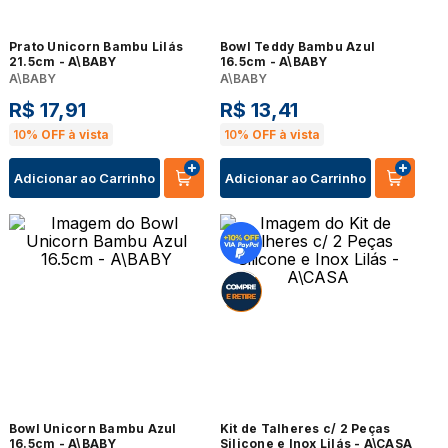
Prato Unicorn Bambu Lilás
Bowl Teddy Bambu Azul
21.5cm - A\BABY
16.5cm - A\BABY
A\BABY
A\BABY
R$
17
,
91
R$
13
,
41
10%
OFF à vista
10%
OFF à vista
Adicionar ao Carrinho
Adicionar ao Carrinho
Bowl Unicorn Bambu Azul
Kit de Talheres c/ 2 Peças
16.5cm - A\BABY
Silicone e Inox Lilás - A\CASA