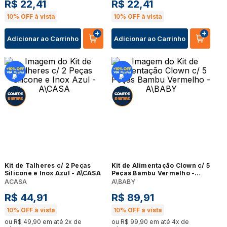
R$
22
,
41
R$
22
,
41
10%
OFF à vista
10%
OFF à vista
Adicionar ao Carrinho
Adicionar ao Carrinho
Kit de Talheres c/ 2 Peças
Kit de Alimentação Clown c/ 5
Silicone e Inox Azul - A\CASA
Peças Bambu Vermelho -
A\BABY
ACASA
A\BABY
R$
44
,
91
R$
89
,
91
10%
OFF à vista
10%
OFF à vista
ou
R$
49
,
90
em até
2
x de
ou
R$
99
,
90
em até
4
x de