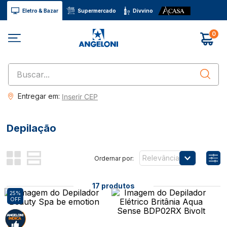
Eletro & Bazar
Supermercado
Divvino
0
Buscar...
Entregar em:
Inserir CEP
Depilação
Relevância
17
produtos
25%
OFF