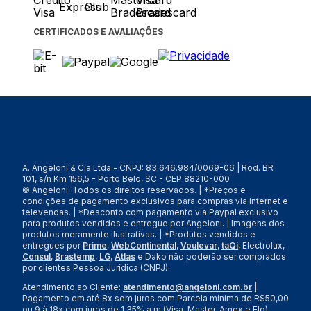
CERTIFICADOS E AVALIAÇÕES
A. Angeloni & Cia Ltda - CNPJ: 83.646.984/0069-06 | Rod. BR
101, s/n Km 156,5 - Porto Belo, SC - CEP 88210-000
© Angeloni. Todos os direitos reservados. | *Preços e
condições de pagamento exclusivos para compras via internet e
televendas. | *Desconto com pagamento via Paypal exclusivo
para produtos vendidos e entregue por Angeloni. | Imagens dos
produtos meramente ilustrativas. | *Produtos vendidos e
entregues por
Prime
,
WebContinental
,
Voulevar
,
taQi
, Electrolux,
Consul
,
Brastemp
,
LG
,
Atlas
e Dako não poderão ser comprados
por clientes Pessoa Jurídica (CNPJ).
Atendimento ao Cliente:
atendimento@angeloni.com.br
|
Pagamento em até 8x sem juros com Parcela mínima de R$50,00
ou 9 à 18x com juros de 1,35% a.m (Visa, Master, Amex e Elo).