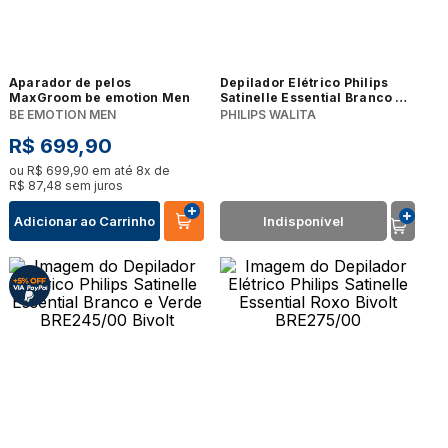
Aparador de pelos
Depilador Elétrico Philips
MaxGroom be emotion Men
Satinelle Essential Branco e
Roxo Bivolt BRE225/00
BE EMOTION MEN
PHILIPS WALITA
R$
699
,
90
ou
R$
699
,
90
em até
8
x de
R$
87
,
48
sem juros
Adicionar ao Carrinho
Indisponível