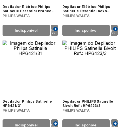
Depilador Elétrico Philips
Depilador Elétrico Philips
Satinelle Essential Branco e
Satinelle Essential Roxo
Verde BRE245/00 Bivolt
Bivolt BRE275/00
PHILIPS WALITA
PHILIPS WALITA
Indisponível
Indisponível
Depilador Philips Satinelle
Depilador PHILIPS Satinelle
HP6421/31
Bivolt Ref.: HP6423/3
PHILIPS WALITA
PHILIPS WALITA
Indisponível
Indisponível