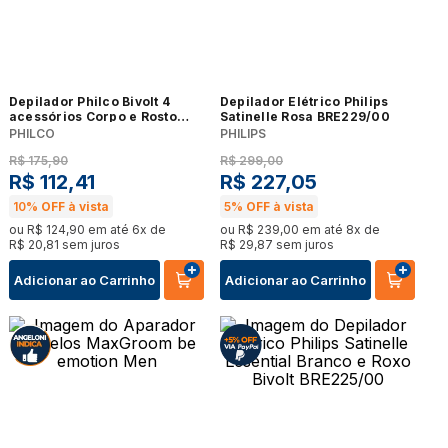
Depilador Philco Bivolt 4
Depilador Elétrico Philips
acessórios Corpo e Rosto
Satinelle Rosa BRE229/00
Bivolt
PHILCO
PHILIPS
R$
175
,
90
R$
299
,
00
R$
112
,
41
R$
227
,
05
10%
OFF à vista
5%
OFF à vista
ou
R$
124
,
90
em até
6
x de
ou
R$
239
,
00
em até
8
x de
R$
20
,
81
sem juros
R$
29
,
87
sem juros
Adicionar ao Carrinho
Adicionar ao Carrinho