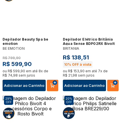
Depilador Beauty Spa be
Depilador Elétrico Britânia
emotion
Aqua Sense BDP02RX Bivolt
BE EMOTION
BRITANIA
R$
138
,
51
R$
799
,
90
R$
599
,
90
10%
OFF à vista
ou
R$
599
,
90
em até
8
x de
ou
R$
153
,
90
em até
7
x de
R$
74
,
98
sem juros
R$
21
,
98
sem juros
Adicionar ao Carrinho
Adicionar ao Carrinho
29%
20%
OFF
OFF