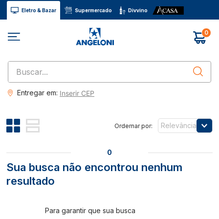
Eletro & Bazar
Supermercado
Divvino
0
Buscar...
Entregar em:
Inserir CEP
Relevância
0