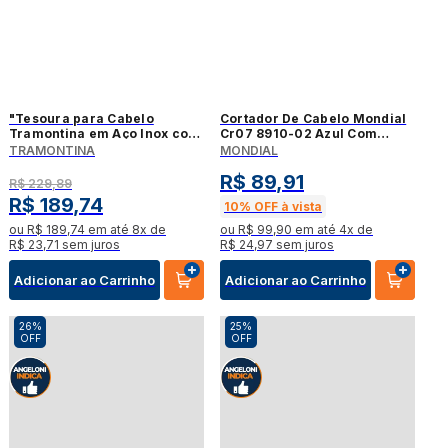
"Tesoura para Cabelo
Cortador De Cabelo Mondial
Tramontina em Aço Inox com
Cr07 8910-02 Azul Com
Fio Navalha 5"""
Prata 220V
TRAMONTINA
MONDIAL
R$
89
,
91
R$
229
,
89
R$
189
,
74
10%
OFF à vista
ou
R$
189
,
74
em até
8
x de
ou
R$
99
,
90
em até
4
x de
R$
23
,
71
sem juros
R$
24
,
97
sem juros
Adicionar ao Carrinho
Adicionar ao Carrinho
26%
25%
OFF
OFF