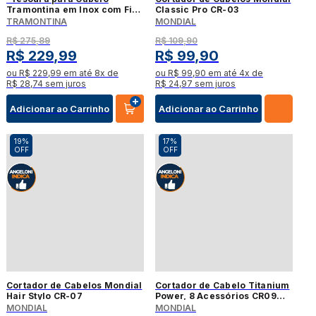
Tramontina em Inox com Fio
Classic Pro CR-03
Laser e Apoio Fixo para Dedo
TRAMONTINA
MONDIAL
6"""
R$
275
,
89
R$
109
,
90
R$
229
,
99
R$
99
,
90
ou
R$
229
,
99
em até
8
x de
ou
R$
99
,
90
em até
4
x de
R$
28
,
74
sem juros
R$
24
,
97
sem juros
Adicionar ao Carrinho
Adicionar ao Carrinho
19%
17%
OFF
OFF
Cortador de Cabelos Mondial
Cortador de Cabelo Titanium
Hair Stylo CR-07
Power, 8 Acessórios CR09M
Mondial - Azul/Prata
MONDIAL
MONDIAL