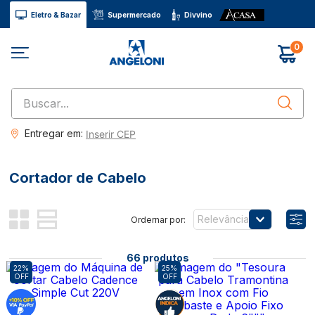
Eletro & Bazar
Supermercado
Divvino
0
Buscar...
Entregar em:
Inserir CEP
Cortador de Cabelo
Relevância
66
produtos
22%
25%
OFF
OFF