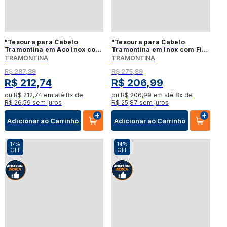
"Tesoura para Cabelo
"Tesoura para Cabelo
Tramontina em Aço Inox com
Tramontina em Inox com Fio
Fio Desbaste 5,5"""
Navalha e Apoio Fixo para
TRAMONTINA
TRAMONTINA
Dedo 5,5"""
R$
287
,
39
R$
275
,
89
R$
212
,
74
R$
206
,
99
ou
R$
212
,
74
em até
8
x de
ou
R$
206
,
99
em até
8
x de
R$
26
,
59
sem juros
R$
25
,
87
sem juros
Adicionar ao Carrinho
Adicionar ao Carrinho
17%
14%
OFF
OFF