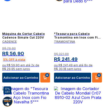
Máquina de Cortar Cabelo
"Tesoura para Cabelo
Cadence Simple Cut 220V
Tramontina em Inox com Fio
Desbaste e Apoio Fixo para
CADENCE
TRAMONTINA
Dedo 6"""
R$
76
,
90
R$
56
,
90
R$
321
,
89
R$
241
,
49
5%
OFF à vista
ou
R$
59
,
90
em até
2
x de
ou
R$
241
,
49
em até
8
x de
R$
29
,
95
sem juros
R$
30
,
18
sem juros
Adicionar ao Carrinho
Adicionar ao Carrinho
17%
OFF