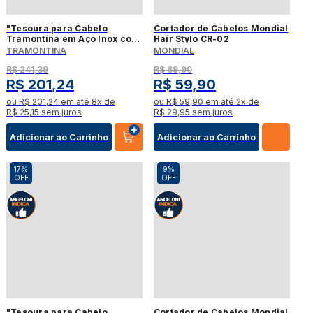
"Tesoura para Cabelo
Cortador de Cabelos Mondial
Tramontina em Aço Inox com
Hair Stylo CR-02
Fio Laser 6"""
TRAMONTINA
MONDIAL
R$
241
,
39
R$
69
,
90
R$
201
,
24
R$
59
,
90
ou
R$
201
,
24
em até
8
x de
ou
R$
59
,
90
em até
2
x de
R$
25
,
15
sem juros
R$
29
,
95
sem juros
Adicionar ao Carrinho
Adicionar ao Carrinho
17%
9%
OFF
OFF
"Tesoura para Cabelo
Cortador de Cabelos Mondial