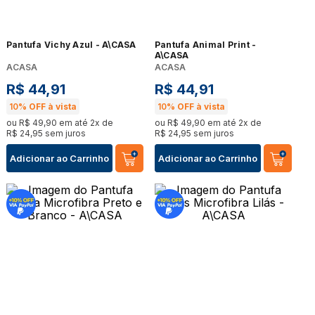
Pantufa Vichy Azul - A\CASA
Pantufa Animal Print -
A\CASA
ACASA
ACASA
R$
44
,
91
R$
44
,
91
10%
OFF à vista
10%
OFF à vista
ou
R$
49
,
90
em até
2
x de
ou
R$
49
,
90
em até
2
x de
R$
24
,
95
sem juros
R$
24
,
95
sem juros
Adicionar ao Carrinho
Adicionar ao Carrinho