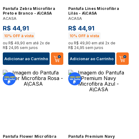
Pantufa Zebra Microfibra
Pantufa Lines Microfibra
Preto e Branco - A\CASA
Lilás - A\CASA
ACASA
ACASA
R$
44
,
91
R$
44
,
91
10%
OFF à vista
10%
OFF à vista
ou
R$
49
,
90
em até
2
x de
ou
R$
49
,
90
em até
2
x de
R$
24
,
95
sem juros
R$
24
,
95
sem juros
Adicionar ao Carrinho
Adicionar ao Carrinho
Pantufa Flower Microfibra
Pantufa Premium Navy