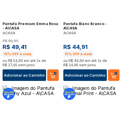
Pantufa Premium Emma Rosa
Pantufa Blanc Branco -
- A\CASA
A\CASA
ACASA
ACASA
R$
99
,
90
R$
49
,
41
R$
44
,
91
10%
OFF à vista
10%
OFF à vista
ou
R$
54
,
90
em até
2
x de
ou
R$
49
,
90
em até
2
x de
R$
27
,
45
sem juros
R$
24
,
95
sem juros
Adicionar ao Carrinho
Adicionar ao Carrinho