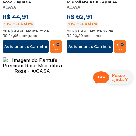
Rosa - A\CASA
Microfibra Azul - A\CASA
ACASA
ACASA
R$
44
,
91
R$
62
,
91
10%
OFF à vista
10%
OFF à vista
ou
R$
49
,
90
em até
2
x de
ou
R$
69
,
90
em até
3
x de
R$
24
,
95
sem juros
R$
23
,
30
sem juros
Adicionar ao Carrinho
Adicionar ao Carrinho
Pantufa Premium Rose
Microfibra Rosa - A\CASA
ACASA