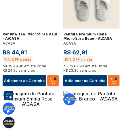
Pantufa Teal Microfibra Azul
Pantufa Premium Cane
- A\CASA
Microfibra Bege - A\CASA
ACASA
ACASA
R$
44
,
91
R$
62
,
91
10%
OFF à vista
10%
OFF à vista
ou
R$
49
,
90
em até
2
x de
ou
R$
69
,
90
em até
3
x de
R$
24
,
95
sem juros
R$
23
,
30
sem juros
Adicionar ao Carrinho
Adicionar ao Carrinho
45%
OFF