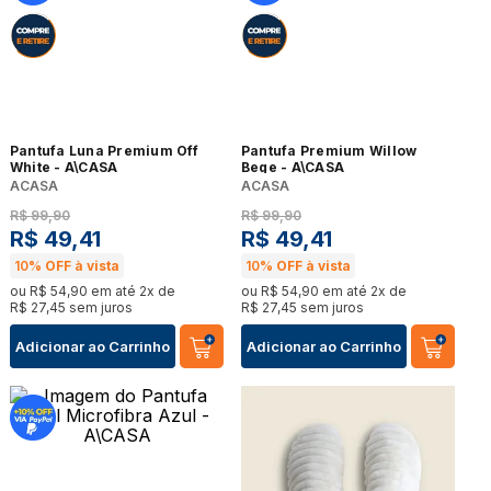
Pantufa Luna Premium Off
Pantufa Premium Willow
White - A\CASA
Bege - A\CASA
ACASA
ACASA
R$
99
,
90
R$
99
,
90
R$
49
,
41
R$
49
,
41
10%
OFF à vista
10%
OFF à vista
ou
R$
54
,
90
em até
2
x de
ou
R$
54
,
90
em até
2
x de
R$
27
,
45
sem juros
R$
27
,
45
sem juros
Adicionar ao Carrinho
Adicionar ao Carrinho