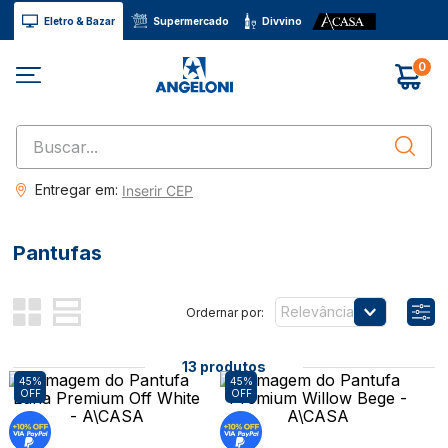
Eletro & Bazar
Supermercado
Divvino
0
Buscar...
Entregar em:
Inserir CEP
Pantufas
Relevância
13
produtos
45%
45%
OFF
OFF