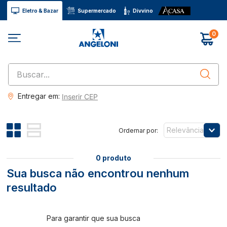
Eletro & Bazar
Supermercado
Divvino
0
Buscar...
Entregar em:
Inserir CEP
Relevância
0
produto