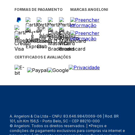
FORMAS DE PAGAMENTO
MARCAS ANGELONI
CERTIFICADOS E AVALIAÇÕES
A. Angeloni & Cia Ltda - CNPJ: 83.646.984/0069-06 | Rod. BR
101, s/n Km 156,5 - Porto Belo, SC - CEP 88210-000
© Angeloni. Todos os direitos reservados. | *Preços e
condições de pagamento exclusivos para compras via internet e