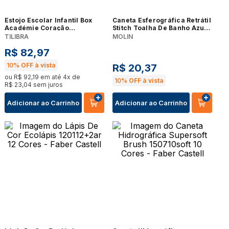
Estojo Escolar Infantil Box
Caneta Esferográfica Retrátil
Académie Coração
Stitch Toalha De Banho Azul -
Metalizado 8974 Rosa -
Molin
TILIBRA
MOLIN
Tilibra
R$
82
,
97
10%
OFF à vista
R$
20
,
37
ou
R$
92
,
19
em até
4
x de
10%
OFF à vista
R$
23
,
04
sem juros
Adicionar ao Carrinho
Adicionar ao Carrinho