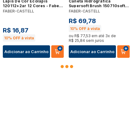
Lápis De Cor Ecolápis
Caneta Hidrográfica
120112+2ar 12 Cores - Faber
Supersoft Brush 150710soft
Castell
10 Cores - Faber Castell
FABER-CASTELL
FABER-CASTELL
R$
69
,
78
10%
OFF à vista
R$
16
,
87
ou
R$
77
,
53
em até
3
x de
10%
OFF à vista
R$
25
,
84
sem juros
Adicionar ao Carrinho
Adicionar ao Carrinho