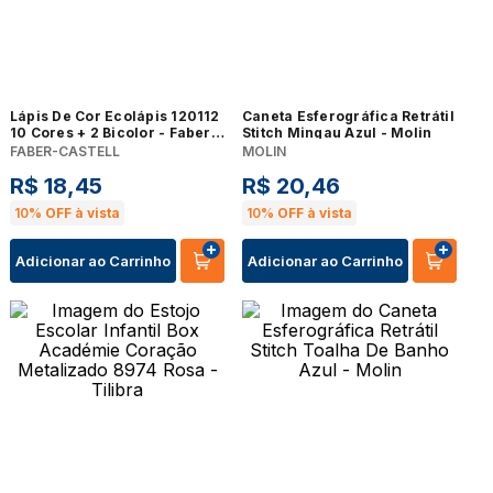
Lápis De Cor Ecolápis 120112
Caneta Esferográfica Retrátil
10 Cores + 2 Bicolor - Faber
Stitch Mingau Azul - Molin
Castell
FABER-CASTELL
MOLIN
R$
18
,
45
R$
20
,
46
10%
OFF à vista
10%
OFF à vista
Adicionar ao Carrinho
Adicionar ao Carrinho