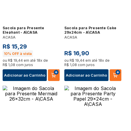
Sacola para Presente
Sacola para Presente Cake
Elephant - A\CASA
29x24cm - A\CASA
ACASA
ACASA
R$
15
,
29
R$
16
,
90
10%
OFF à vista
ou
R$
19
,
44
em até
18
x de
ou
R$
19
,
44
em até
18
x de
R$
1
,
08
com juros
R$
1
,
08
com juros
Adicionar ao Carrinho
Adicionar ao Carrinho