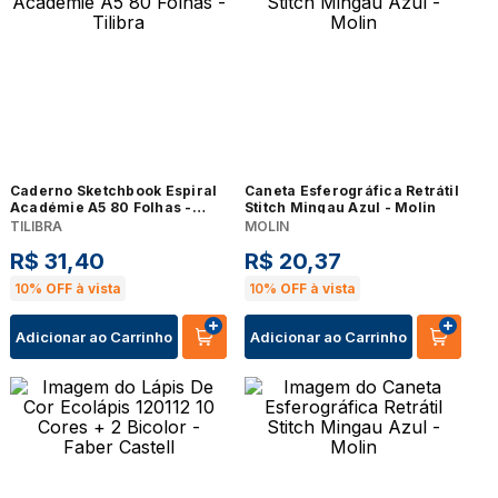
Caderno Sketchbook Espiral
Caneta Esferográfica Retrátil
Académie A5 80 Folhas -
Stitch Mingau Azul - Molin
Tilibra
TILIBRA
MOLIN
R$
31
,
40
R$
20
,
37
10%
OFF à vista
10%
OFF à vista
Adicionar ao Carrinho
Adicionar ao Carrinho