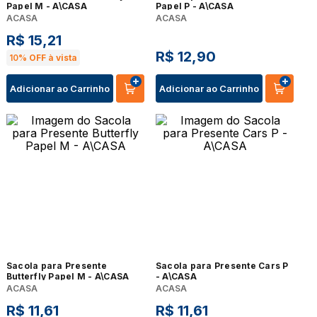
Papel M - A\CASA
Papel P - A\CASA
ACASA
ACASA
R$
15
,
21
R$
12
,
90
10%
OFF à vista
Adicionar ao Carrinho
Adicionar ao Carrinho
Sacola para Presente
Sacola para Presente Cars P
Butterfly Papel M - A\CASA
- A\CASA
ACASA
ACASA
R$
11
,
61
R$
11
,
61