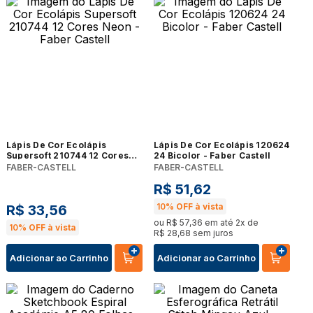
Lápis De Cor Ecolápis
Lápis De Cor Ecolápis 120624
Supersoft 210744 12 Cores
24 Bicolor - Faber Castell
Neon - Faber Castell
FABER-CASTELL
FABER-CASTELL
R$
51
,
62
10%
OFF à vista
R$
33
,
56
ou
R$
57
,
36
em até
2
x de
10%
OFF à vista
R$
28
,
68
sem juros
Adicionar ao Carrinho
Adicionar ao Carrinho