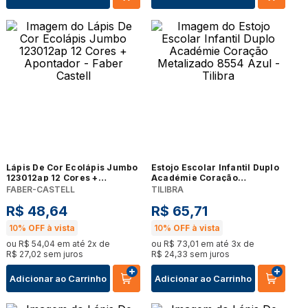
Lápis De Cor Ecolápis Jumbo
Estojo Escolar Infantil Duplo
123012ap 12 Cores +
Académie Coração
Apontador - Faber Castell
Metalizado 8554 Azul -
FABER-CASTELL
TILIBRA
Tilibra
R$
48
,
64
R$
65
,
71
10%
OFF à vista
10%
OFF à vista
ou
R$
54
,
04
em até
2
x de
ou
R$
73
,
01
em até
3
x de
R$
27
,
02
sem juros
R$
24
,
33
sem juros
Adicionar ao Carrinho
Adicionar ao Carrinho