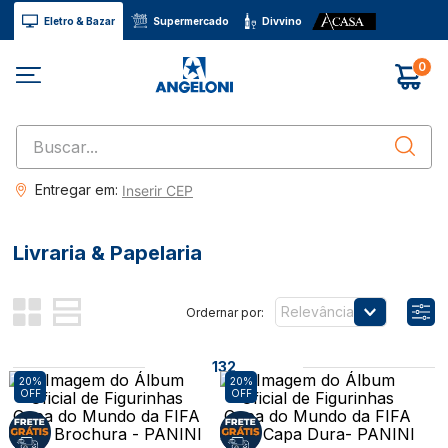
Eletro & Bazar
Supermercado
Divvino
0
Buscar...
Entregar em:
Inserir CEP
Livraria & Papelaria
Relevância
132
20%
20%
OFF
OFF