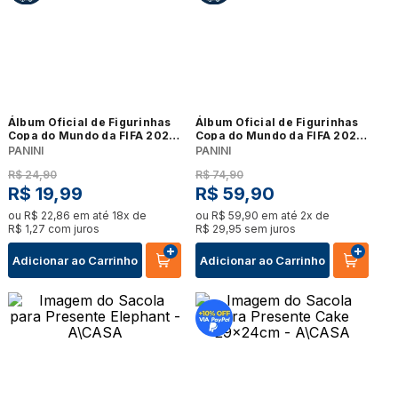
Álbum Oficial de Figurinhas
Álbum Oficial de Figurinhas
Copa do Mundo da FIFA 2026
Copa do Mundo da FIFA 2026
Brochura - PANINI
Capa Dura- PANINI
PANINI
PANINI
R$
24
,
90
R$
74
,
90
R$
19
,
99
R$
59
,
90
ou
R$
22
,
86
em até
18
x de
ou
R$
59
,
90
em até
2
x de
R$
1
,
27
com juros
R$
29
,
95
sem juros
Adicionar ao Carrinho
Adicionar ao Carrinho