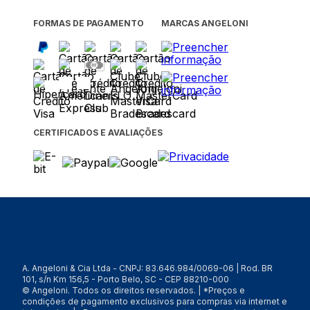
FORMAS DE PAGAMENTO
MARCAS ANGELONI
CERTIFICADOS E AVALIAÇÕES
A. Angeloni & Cia Ltda - CNPJ: 83.646.984/0069-06 | Rod. BR
101, s/n Km 156,5 - Porto Belo, SC - CEP 88210-000
© Angeloni. Todos os direitos reservados. | *Preços e
condições de pagamento exclusivos para compras via internet e