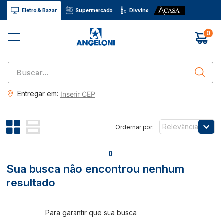
Eletro & Bazar
Supermercado
Divvino
0
Buscar...
Entregar em:
Inserir CEP
Relevância
0