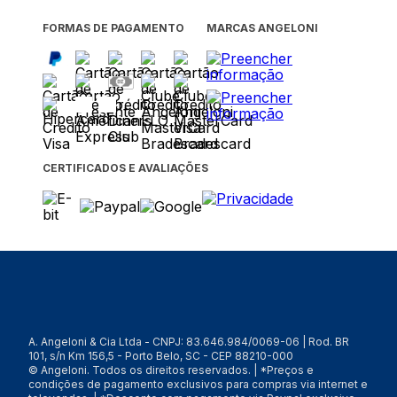
FORMAS DE PAGAMENTO
MARCAS ANGELONI
CERTIFICADOS E AVALIAÇÕES
A. Angeloni & Cia Ltda - CNPJ: 83.646.984/0069-06 | Rod. BR
101, s/n Km 156,5 - Porto Belo, SC - CEP 88210-000
© Angeloni. Todos os direitos reservados. | *Preços e
condições de pagamento exclusivos para compras via internet e