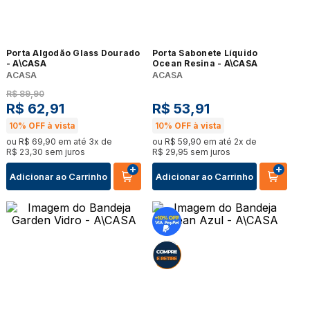
Porta Algodão Glass Dourado
Porta Sabonete Líquido
- A\CASA
Ocean Resina - A\CASA
ACASA
ACASA
R$
89
,
90
R$
62
,
91
R$
53
,
91
10%
OFF à vista
10%
OFF à vista
ou
R$
69
,
90
em até
3
x de
ou
R$
59
,
90
em até
2
x de
R$
23
,
30
sem juros
R$
29
,
95
sem juros
Adicionar ao Carrinho
Adicionar ao Carrinho