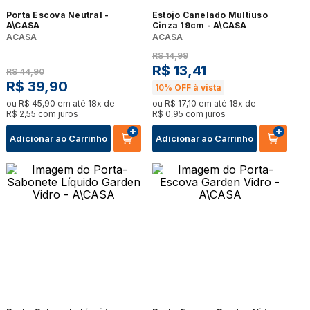
Porta Escova Neutral -
Estojo Canelado Multiuso
A\CASA
Cinza 19cm - A\CASA
ACASA
ACASA
R$
14
,
99
R$
13
,
41
R$
44
,
90
R$
39
,
90
10%
OFF à vista
ou
R$
45
,
90
em até
18
x de
ou
R$
17
,
10
em até
18
x de
R$
2
,
55
com juros
R$
0
,
95
com juros
Adicionar ao Carrinho
Adicionar ao Carrinho