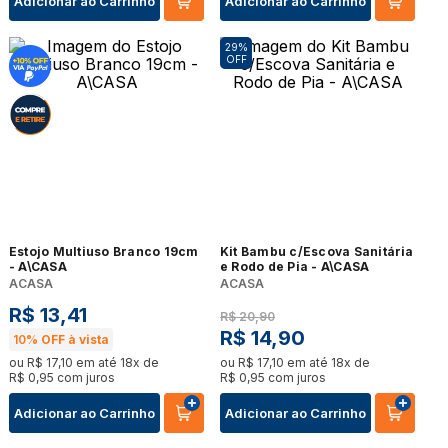
Adicionar ao Carrinho
Adicionar ao Carrinho
29%
OFF
Estojo Multiuso Branco 19cm
Kit Bambu c/Escova Sanitária
- A\CASA
e Rodo de Pia - A\CASA
ACASA
ACASA
R$
13
,
41
R$
20
,
90
R$
14
,
90
10%
OFF à vista
ou
R$
17
,
10
em até
18
x de
ou
R$
17
,
10
em até
18
x de
R$
0
,
95
com juros
R$
0
,
95
com juros
Adicionar ao Carrinho
Adicionar ao Carrinho