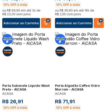
10%
OFF à vista
10%
OFF à vista
ou
R$
69
,
90
em até
3
x de
ou
R$
45
,
90
em até
18
x de
R$
23
,
30
sem juros
R$
2
,
55
com juros
Adicionar ao Carrinho
Adicionar ao Carrinho
Porta Sabonete Líquido Wash
Porta Algodão Coffee Vidro
Preto - A\CASA
Marrom - A\CASA
ACASA
ACASA
R$
26
,
91
R$
71
,
91
10%
OFF à vista
10%
OFF à vista