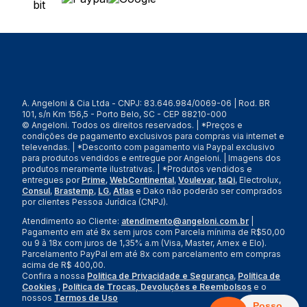
A. Angeloni & Cia Ltda - CNPJ: 83.646.984/0069-06 | Rod. BR
101, s/n Km 156,5 - Porto Belo, SC - CEP 88210-000
© Angeloni. Todos os direitos reservados. | *Preços e
condições de pagamento exclusivos para compras via internet e
televendas. | *Desconto com pagamento via Paypal exclusivo
para produtos vendidos e entregue por Angeloni. | Imagens dos
produtos meramente ilustrativas. | *Produtos vendidos e
entregues por
Prime
,
WebContinental
,
Voulevar
,
taQi
, Electrolux,
Consul
,
Brastemp
,
LG
,
Atlas
e Dako não poderão ser comprados
por clientes Pessoa Jurídica (CNPJ).
Atendimento ao Cliente:
atendimento@angeloni.com.br
|
Pagamento em até 8x sem juros com Parcela mínima de R$50,00
ou 9 à 18x com juros de 1,35% a.m (Visa, Master, Amex e Elo).
Parcelamento PayPal em até 8x com parcelamento em compras
acima de R$ 400,00.
Confira a nossa
Política de Privacidade e Segurança
,
Política de
Cookies
,
Política de Trocas, Devoluções e Reembolsos
e o
nossos
Termos de Uso