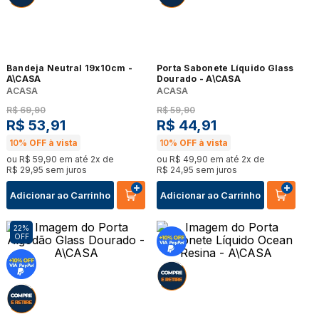
Bandeja Neutral 19x10cm -
Porta Sabonete Líquido Glass
A\CASA
Dourado - A\CASA
ACASA
ACASA
R$
69
,
90
R$
59
,
90
R$
53
,
91
R$
44
,
91
10%
OFF à vista
10%
OFF à vista
ou
R$
59
,
90
em até
2
x de
ou
R$
49
,
90
em até
2
x de
R$
29
,
95
sem juros
R$
24
,
95
sem juros
Adicionar ao Carrinho
Adicionar ao Carrinho
22%
OFF