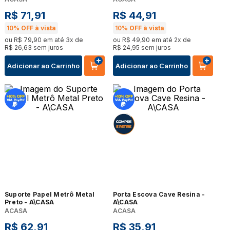
R$
71
,
91
R$
44
,
91
10%
OFF à vista
10%
OFF à vista
ou
R$
79
,
90
em até
3
x de
ou
R$
49
,
90
em até
2
x de
R$
26
,
63
sem juros
R$
24
,
95
sem juros
Adicionar ao Carrinho
Adicionar ao Carrinho
Suporte Papel Metrô Metal
Porta Escova Cave Resina -
Preto - A\CASA
A\CASA
ACASA
ACASA
R$
62
,
91
R$
35
,
91