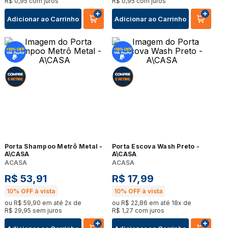
R$
0
,
95
com juros
R$
0
,
95
com juros
Adicionar ao Carrinho
Adicionar ao Carrinho
Porta Shampoo Metrô Metal -
Porta Escova Wash Preto -
A\CASA
A\CASA
ACASA
ACASA
R$
53
,
91
R$
17
,
99
10%
OFF à vista
10%
OFF à vista
ou
R$
59
,
90
em até
2
x de
ou
R$
22
,
86
em até
18
x de
R$
29
,
95
sem juros
R$
1
,
27
com juros