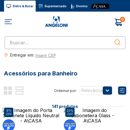
Eletro & Bazar
Supermercado
Divvino
0
Buscar...
Entregar em:
Inserir CEP
Acessórios para Banheiro
Relevância
141
produtos
6%
20%
OFF
OFF