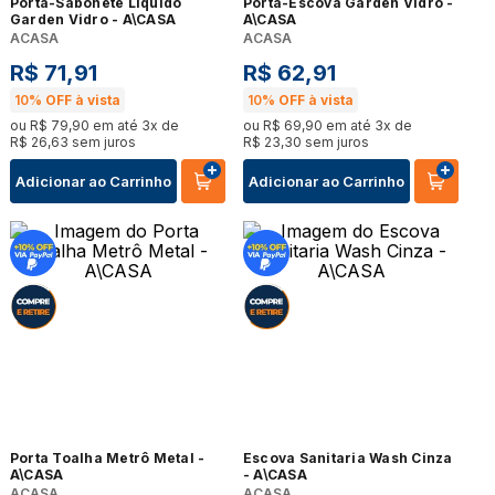
Porta-Sabonete Líquido
Porta-Escova Garden Vidro -
Garden Vidro - A\CASA
A\CASA
ACASA
ACASA
R$
71
,
91
R$
62
,
91
10%
OFF à vista
10%
OFF à vista
ou
R$
79
,
90
em até
3
x de
ou
R$
69
,
90
em até
3
x de
R$
26
,
63
sem juros
R$
23
,
30
sem juros
Adicionar ao Carrinho
Adicionar ao Carrinho
Porta Toalha Metrô Metal -
Escova Sanitaria Wash Cinza
A\CASA
- A\CASA
ACASA
ACASA