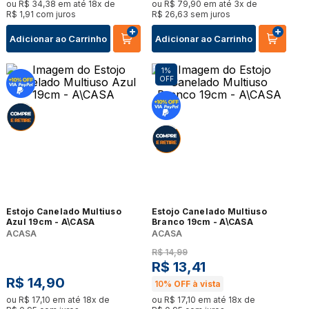
ou
R$
34
,
38
em até
18
x de
ou
R$
79
,
90
em até
3
x de
R$
1
,
91
com juros
R$
26
,
63
sem juros
Adicionar ao Carrinho
Adicionar ao Carrinho
1%
OFF
Estojo Canelado Multiuso
Estojo Canelado Multiuso
Azul 19cm - A\CASA
Branco 19cm - A\CASA
ACASA
ACASA
R$
14
,
99
R$
13
,
41
R$
14
,
90
10%
OFF à vista
ou
R$
17
,
10
em até
18
x de
ou
R$
17
,
10
em até
18
x de