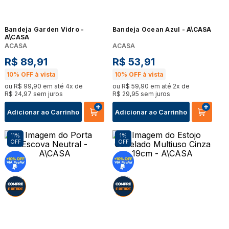
Bandeja Garden Vidro -
Bandeja Ocean Azul - A\CASA
A\CASA
ACASA
ACASA
R$
89
,
91
R$
53
,
91
10%
OFF à vista
10%
OFF à vista
ou
R$
99
,
90
em até
4
x de
ou
R$
59
,
90
em até
2
x de
R$
24
,
97
sem juros
R$
29
,
95
sem juros
Adicionar ao Carrinho
Adicionar ao Carrinho
11%
1%
OFF
OFF