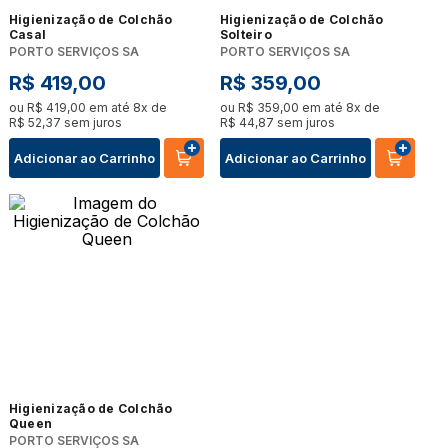
Higienização de Colchão
Higienização de Colchão
Casal
Solteiro
PORTO SERVIÇOS SA
PORTO SERVIÇOS SA
R$
419
,
00
R$
359
,
00
ou
R$
419
,
00
em até
8
x de
ou
R$
359
,
00
em até
8
x de
R$
52
,
37
sem juros
R$
44
,
87
sem juros
Adicionar ao Carrinho
Adicionar ao Carrinho
Higienização de Colchão
Queen
PORTO SERVIÇOS SA