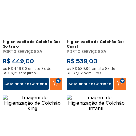
Higienização de Colchão Box
Higienização de Colchão Box
Solteiro
Casal
PORTO SERVIÇOS SA
PORTO SERVIÇOS SA
R$
449
,
00
R$
539
,
00
ou
R$
449
,
00
em até
8
x de
ou
R$
539
,
00
em até
8
x de
R$
56
,
12
sem juros
R$
67
,
37
sem juros
Adicionar ao Carrinho
Adicionar ao Carrinho