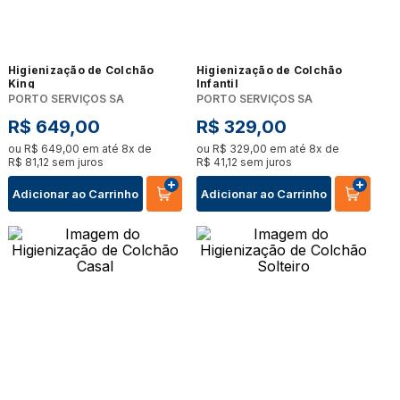
Higienização de Colchão
Higienização de Colchão
King
Infantil
PORTO SERVIÇOS SA
PORTO SERVIÇOS SA
R$
649
,
00
R$
329
,
00
ou
R$
649
,
00
em até
8
x de
ou
R$
329
,
00
em até
8
x de
R$
81
,
12
sem juros
R$
41
,
12
sem juros
Adicionar ao Carrinho
Adicionar ao Carrinho