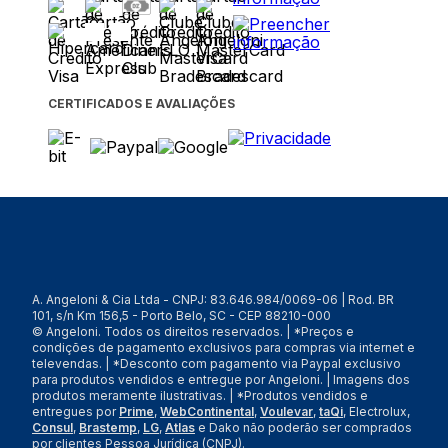
CERTIFICADOS E AVALIAÇÕES
A. Angeloni & Cia Ltda - CNPJ: 83.646.984/0069-06 | Rod. BR
101, s/n Km 156,5 - Porto Belo, SC - CEP 88210-000
© Angeloni. Todos os direitos reservados. | *Preços e
condições de pagamento exclusivos para compras via internet e
televendas. | *Desconto com pagamento via Paypal exclusivo
para produtos vendidos e entregue por Angeloni. | Imagens dos
produtos meramente ilustrativas. | *Produtos vendidos e
entregues por
Prime
,
WebContinental
,
Voulevar
,
taQi
, Electrolux,
Consul
,
Brastemp
,
LG
,
Atlas
e Dako não poderão ser comprados
por clientes Pessoa Jurídica (CNPJ).