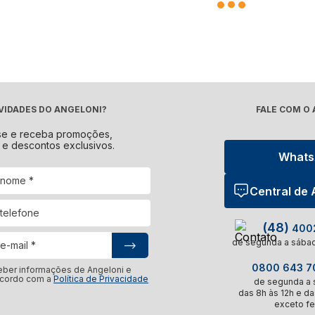
VIDADES DO ANGELONI?
FALE COM O
se e receba promoções,
 e descontos exclusivos.
What
Central de
(48)
4002
de segunda a sábad
0800 643 70
eber informações de Angeloni e
acordo com a
Política de Privacidade
de segunda a s
das 8h às 12h e da
exceto fe