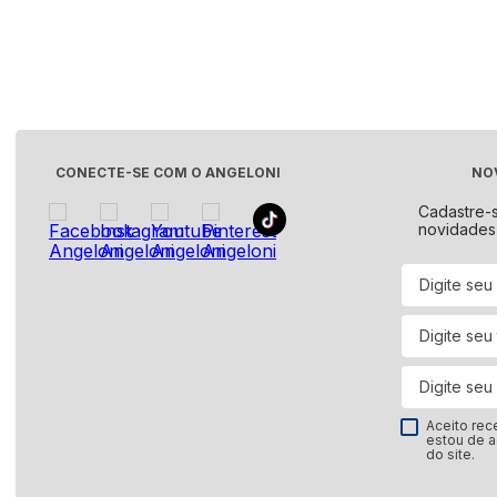
Fogão
Fornos
Geladeira e Refrigerador
Lava e Seca
Lava-Louças
CONECTE-SE COM O ANGELONI
NO
Máquina de Lavar
Micro-ondas
Cadastre-
novidades
Ar-Condicionado
Cervejeira
Coifas e Depuradores
Freezer
Frigobar
Secadora de Roupa
Ver tudo
Aceito rec
estou de 
do site.