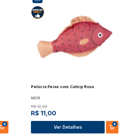
OFF
Elétrico
Processador de Alimentos
udo
Ver tudo
ora de Roupa
Aquecedor de Alimentos
udo
Ver tudo
asqueira
Máquina de Costura
udo
Ver tudo
panheira
Pelúcia Peixe com Catnip Rosa
udo
MOR
R$
12
,
00
R$
11
,
00
Ver Detalhes