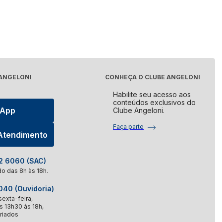
 ANGELONI
CONHEÇA O CLUBE ANGELONI
Habilite seu acesso aos
conteúdos exclusivos do
sApp
Clube Angeloni.
Faça parte
 Atendimento
 6060 (SAC)
o das 8h às 18h.
40 (Ouvidoria)
exta-feira,
s 13h30 às 18h,
riados