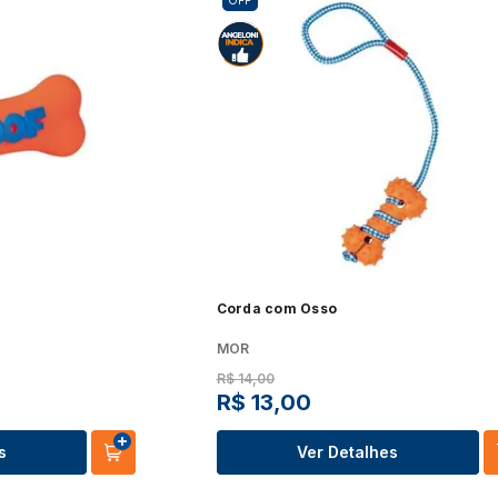
OFF
Forno 
Panificadora
Pipoqueira
Ver t
Ver tudo
Ver tudo
 de Bebidas
Máquina de Lavar
Secad
Torradeira
Vaporizador
o
Ver tudo
Ver t
Ver tudo
Ver tudo
Kits
Churr
Máquina de Gelo
Peças e Acessórios
o
Ver tudo
Ver t
Ver tudo
Ver tudo
e Fornos Industriais
Fogão a Lenha e Lareira
Cham
Corda com Osso
Chopeiras
Ecológica
o
Ver t
MOR
Ver tudo
Ver tudo
R$
14
,
00
R$
13
,
00
s
Ver Detalhes
o