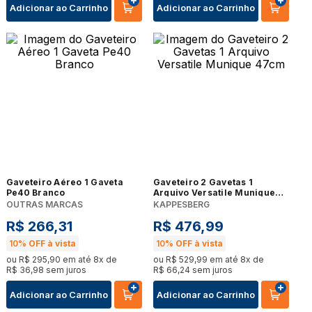
Adicionar ao Carrinho
Adicionar ao Carrinho
Gaveteiro Aéreo 1 Gaveta
Gaveteiro 2 Gavetas 1
Pe40 Branco
Arquivo Versatile Munique
47cm
OUTRAS MARCAS
KAPPESBERG
R$
266
,
31
R$
476
,
99
10%
OFF à vista
10%
OFF à vista
ou
R$
295
,
90
em até
8
x de
ou
R$
529
,
99
em até
8
x de
R$
36
,
98
sem juros
R$
66
,
24
sem juros
Adicionar ao Carrinho
Adicionar ao Carrinho