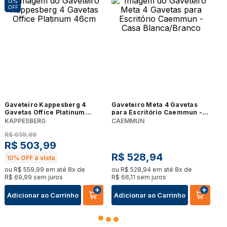
13%
OFF
Gaveteiro Kappesberg 4
Gaveteiro Meta 4 Gavetas
Gavetas Office Platinum
para Escritório Caemmun -
46cm
Casa Blanca/Branco
KAPPESBERG
CAEMMUN
R$
639
,
99
R$
503
,
99
R$
528
,
94
10%
OFF à vista
ou
R$
559
,
99
em até
8
x de
ou
R$
528
,
94
em até
8
x de
R$
69
,
99
sem juros
R$
66
,
11
sem juros
Adicionar ao Carrinho
Adicionar ao Carrinho