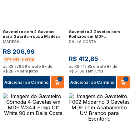
Gaveteiro com 2 Gavetas
Gaveteiro 3 Gavetas com
para Guarda-roupa Madesa
Rodízios em MDF
39x43x60cm Dalla Costa Off
MADESA
DALLA COSTA
White
R$
206
,
99
R$
412
,
85
10%
OFF à vista
ou
R$
229
,
99
em até
8
x de
ou
R$
412
,
85
em até
8
x de
R$
28
,
74
sem juros
R$
51
,
60
sem juros
Adicionar ao Carrinho
Adicionar ao Carrinho