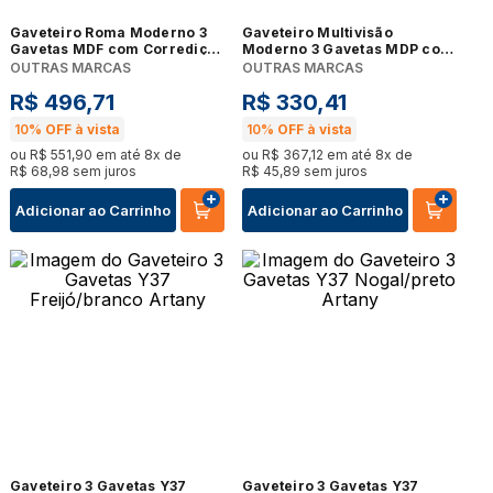
Gaveteiro Roma Moderno 3
Gaveteiro Multivisão
Gavetas MDF com Corrediça
Moderno 3 Gavetas MDP com
Telescópica Branco para
Acabamento UV Branco
OUTRAS MARCAS
OUTRAS MARCAS
Escritório
R$
496
,
71
R$
330
,
41
10%
OFF à vista
10%
OFF à vista
ou
R$
551
,
90
em até
8
x de
ou
R$
367
,
12
em até
8
x de
R$
68
,
98
sem juros
R$
45
,
89
sem juros
Adicionar ao Carrinho
Adicionar ao Carrinho
Gaveteiro 3 Gavetas Y37
Gaveteiro 3 Gavetas Y37