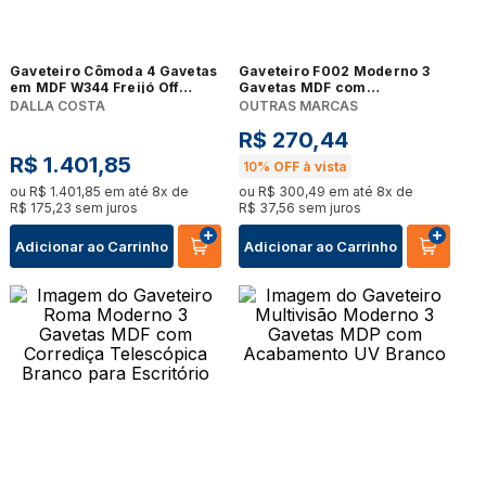
Gaveteiro Cômoda 4 Gavetas
Gaveteiro F002 Moderno 3
em MDF W344 Freijó Off
Gavetas MDF com
White 90 cm Dalla Costa
Acabamento UV Branco para
DALLA COSTA
OUTRAS MARCAS
Escritório
R$
270
,
44
R$
1
.
401
,
85
10%
OFF à vista
ou
R$
1
.
401
,
85
em até
8
x de
ou
R$
300
,
49
em até
8
x de
R$
175
,
23
sem juros
R$
37
,
56
sem juros
Adicionar ao Carrinho
Adicionar ao Carrinho