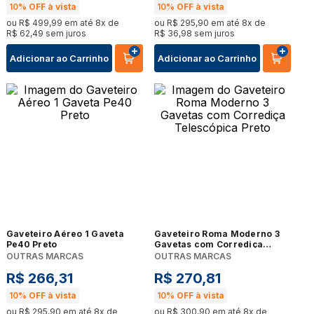
10%
OFF à vista
10%
OFF à vista
ou
R$
499
,
99
em até
8
x de
ou
R$
295
,
90
em até
8
x de
R$
62
,
49
sem juros
R$
36
,
98
sem juros
Adicionar ao Carrinho
Adicionar ao Carrinho
Gaveteiro Aéreo 1 Gaveta
Gaveteiro Roma Moderno 3
Pe40 Preto
Gavetas com Corrediça
Telescópica Preto
OUTRAS MARCAS
OUTRAS MARCAS
R$
266
,
31
R$
270
,
81
10%
OFF à vista
10%
OFF à vista
ou
R$
295
,
90
em até
8
x de
ou
R$
300
,
90
em até
8
x de