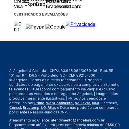
CERTIFICADOS E AVALIAÇÕES
A. Angeloni & Cia Ltda - CNPJ: 83.646.984/0069-06 | Rod. BR
101, s/n Km 156,5 - Porto Belo, SC - CEP 88210-000
© Angeloni. Todos os direitos reservados. | *Preços e
condições de pagamento exclusivos para compras via internet e
televendas. | *Desconto com pagamento via Paypal exclusivo
para produtos vendidos e entregue por Angeloni. | Imagens dos
produtos meramente ilustrativas. | *Produtos vendidos e
entregues por
Prime
,
WebContinental
,
Voulevar
,
taQi
, Electrolux,
Consul
,
Brastemp
,
LG
,
Atlas
e Dako não poderão ser comprados
por clientes Pessoa Jurídica (CNPJ).
Atendimento ao Cliente:
atendimento@angeloni.com.br
|
Pagamento em até 8x sem juros com Parcela mínima de R$50,00