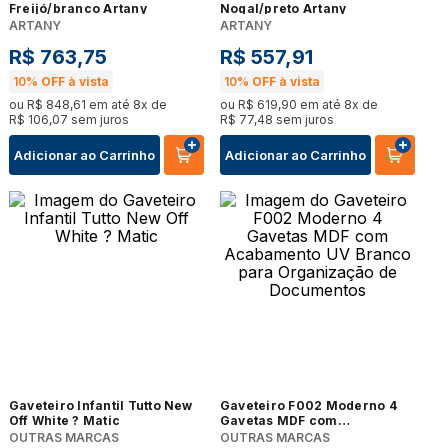
Freijó/branco Artany
Nogal/preto Artany
ARTANY
ARTANY
R$
763
,
75
R$
557
,
91
10%
OFF à vista
10%
OFF à vista
ou
R$
848
,
61
em até
8
x de
ou
R$
619
,
90
em até
8
x de
R$
106
,
07
sem juros
R$
77
,
48
sem juros
Adicionar ao Carrinho
Adicionar ao Carrinho
Gaveteiro Infantil Tutto New
Gaveteiro F002 Moderno 4
Off White ? Matic
Gavetas MDF com
Acabamento UV Branco para
OUTRAS MARCAS
OUTRAS MARCAS