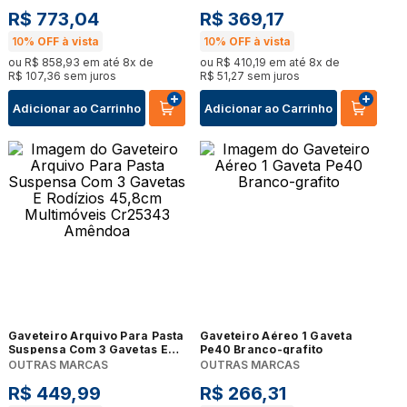
Organização de Documentos
R$
773
,
04
R$
369
,
17
10%
OFF à vista
10%
OFF à vista
ou
R$
858
,
93
em até
8
x de
ou
R$
410
,
19
em até
8
x de
R$
107
,
36
sem juros
R$
51
,
27
sem juros
Adicionar ao Carrinho
Adicionar ao Carrinho
Gaveteiro Arquivo Para Pasta
Gaveteiro Aéreo 1 Gaveta
Suspensa Com 3 Gavetas E
Pe40 Branco-grafito
Rodízios 45,8cm Multimóveis
OUTRAS MARCAS
OUTRAS MARCAS
Cr25343 Amêndoa
R$
449
,
99
R$
266
,
31