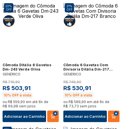
22%
21%
OFF
OFF
Cômoda Ditália 6 Gavetas
Cômoda 6 Gavetas Com
Dm-243 Verde Oliva
Divisoria Ditália Dm-217
Branco
GENÉRICO
GENÉRICO
R$
719
,
90
R$
749
,
90
R$
503
,
91
R$
530
,
91
10%
OFF à vista
10%
OFF à vista
ou
R$
559
,
90
em até
8
x de
ou
R$
589
,
90
em até
8
x de
R$
69
,
98
sem juros
R$
73
,
73
sem juros
Adicionar ao Carrinho
Adicionar ao Carrinho