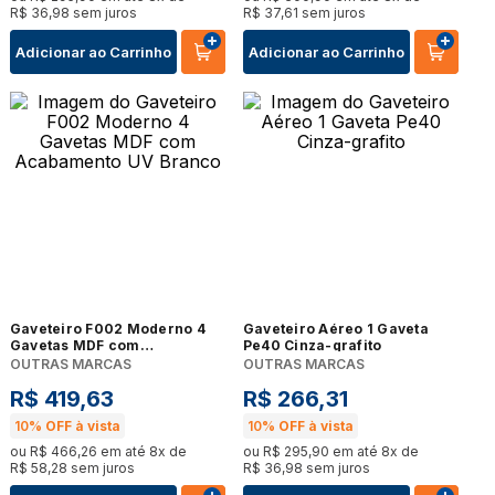
R$
36
,
98
sem juros
R$
37
,
61
sem juros
Adicionar ao Carrinho
Adicionar ao Carrinho
Gaveteiro F002 Moderno 4
Gaveteiro Aéreo 1 Gaveta
Gavetas MDF com
Pe40 Cinza-grafito
Acabamento UV Branco
OUTRAS MARCAS
OUTRAS MARCAS
R$
419
,
63
R$
266
,
31
10%
OFF à vista
10%
OFF à vista
ou
R$
466
,
26
em até
8
x de
ou
R$
295
,
90
em até
8
x de
R$
58
,
28
sem juros
R$
36
,
98
sem juros