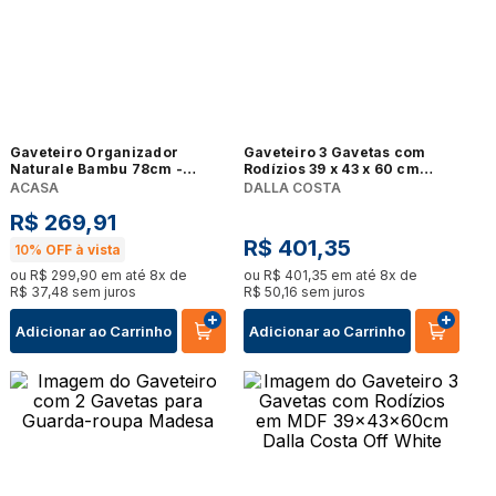
Gaveteiro Organizador
Gaveteiro 3 Gavetas com
Naturale Bambu 78cm -
Rodízios 39 x 43 x 60 cm
A\CASA
Dalla Costa Freijó F16
ACASA
DALLA COSTA
R$
269
,
91
R$
401
,
35
10%
OFF à vista
ou
R$
299
,
90
em até
8
x de
ou
R$
401
,
35
em até
8
x de
R$
37
,
48
sem juros
R$
50
,
16
sem juros
Adicionar ao Carrinho
Adicionar ao Carrinho