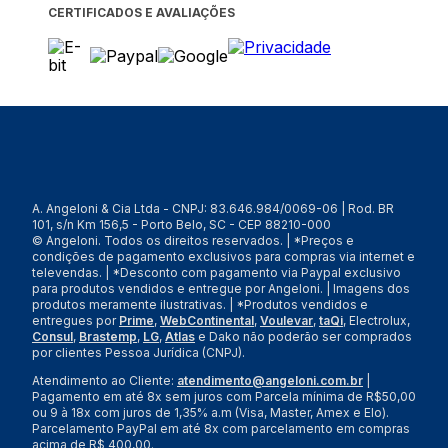
CERTIFICADOS E AVALIAÇÕES
A. Angeloni & Cia Ltda - CNPJ: 83.646.984/0069-06 | Rod. BR
101, s/n Km 156,5 - Porto Belo, SC - CEP 88210-000
© Angeloni. Todos os direitos reservados. | *Preços e
condições de pagamento exclusivos para compras via internet e
televendas. | *Desconto com pagamento via Paypal exclusivo
para produtos vendidos e entregue por Angeloni. | Imagens dos
produtos meramente ilustrativas. | *Produtos vendidos e
entregues por
Prime
,
WebContinental
,
Voulevar
,
taQi
, Electrolux,
Consul
,
Brastemp
,
LG
,
Atlas
e Dako não poderão ser comprados
por clientes Pessoa Jurídica (CNPJ).
Atendimento ao Cliente:
atendimento@angeloni.com.br
|
Pagamento em até 8x sem juros com Parcela mínima de R$50,00
ou 9 à 18x com juros de 1,35% a.m (Visa, Master, Amex e Elo).
Parcelamento PayPal em até 8x com parcelamento em compras
acima de R$ 400,00.