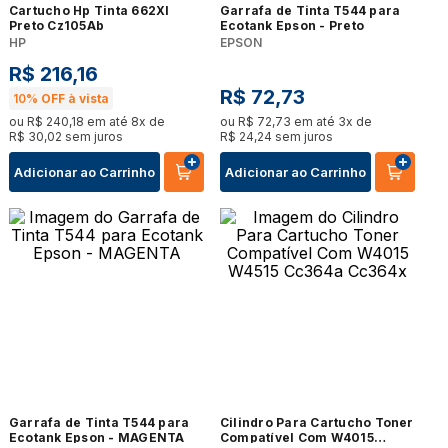
Cartucho Hp Tinta 662Xl
Garrafa de Tinta T544 para
Preto Cz105Ab
Ecotank Epson - Preto
HP
EPSON
R$
216
,
16
R$
72
,
73
10%
OFF à vista
ou
R$
240
,
18
em até
8
x de
ou
R$
72
,
73
em até
3
x de
R$
30
,
02
sem juros
R$
24
,
24
sem juros
Adicionar ao Carrinho
Adicionar ao Carrinho
Garrafa de Tinta T544 para
Cilindro Para Cartucho Toner
Ecotank Epson - MAGENTA
Compatível Com W4015