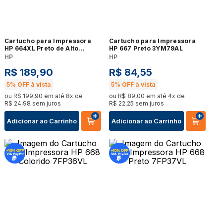
Cartucho para Impressora
Cartucho para Impressora
HP 664XL Preto de Alto
HP 667 Preto 3YM79AL
Rendimento Advantage
HP
HP
Original
R$
189
,
90
R$
84
,
55
5%
OFF à vista
5%
OFF à vista
ou
R$
199
,
90
em até
8
x de
ou
R$
89
,
00
em até
4
x de
R$
24
,
98
sem juros
R$
22
,
25
sem juros
Adicionar ao Carrinho
Adicionar ao Carrinho