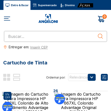
Eletro & Bazar
Supermercado
Divvino
0
Buscar...
Entregar em:
Inserir CEP
Cartucho de Tinta
Relevância
26
5%
OFF