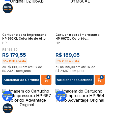
Cartucho para Impressora
Cartucho para Impressora
HP 662XL Colorido de Alto
HP 667XL Colorido
Rendimento Advantage
Advantage Original 3YM80AL
HP
HP
Original CZ106AB
R$
199
,
90
R$
179
,
55
R$
189
,
05
5%
OFF à vista
5%
OFF à vista
ou
R$
189
,
00
em até
8
x de
ou
R$
199
,
00
em até
8
x de
R$
23
,
62
sem juros
R$
24
,
87
sem juros
Adicionar ao Carrinho
Adicionar ao Carrinho