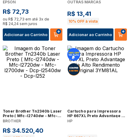
W4515 Cc364a Cc364x
EPSON
OUTRAS MARCAS
R$
72
,
73
R$
13
,
41
ou
R$
72
,
73
em até
3
x de
10%
OFF à vista
R$
24
,
24
sem juros
Adicionar ao Carrinho
Adicionar ao Carrinho
Toner Brother Tn2340b Laser
Cartucho para Impressora
Preto ( Mfc-l2740dw - Mfc-
HP 667XL Preto Advantage de
l2720dw - Mfc-l2700dw -
Alto Rendimento Original
BROTHER
HP
Dcp-l2540dw - Dcp-l252
3YM81AL
R$
34
.
520
,
40