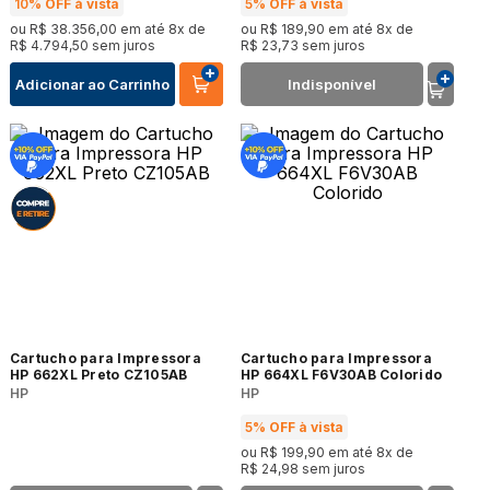
10%
OFF à vista
5%
OFF à vista
ou
R$
38
.
356
,
00
em até
8
x de
ou
R$
189
,
90
em até
8
x de
R$
4
.
794
,
50
sem juros
R$
23
,
73
sem juros
Adicionar ao Carrinho
Indisponível
Cartucho para Impressora
Cartucho para Impressora
HP 662XL Preto CZ105AB
HP 664XL F6V30AB Colorido
HP
HP
5%
OFF à vista
ou
R$
199
,
90
em até
8
x de
R$
24
,
98
sem juros