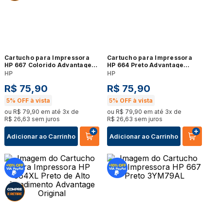
Cartucho para Impressora
Cartucho para Impressora
HP 667 Colorido Advantage
HP 664 Preto Advantage
Original
Original
HP
HP
R$
75
,
90
R$
75
,
90
5%
OFF à vista
5%
OFF à vista
ou
R$
79
,
90
em até
3
x de
ou
R$
79
,
90
em até
3
x de
R$
26
,
63
sem juros
R$
26
,
63
sem juros
Adicionar ao Carrinho
Adicionar ao Carrinho