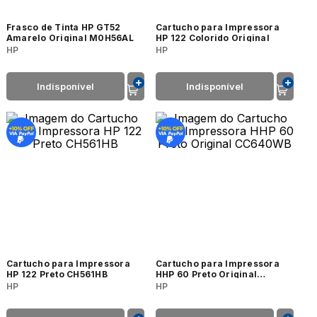
Frasco de Tinta HP GT52
Cartucho para Impressora
Amarelo Original M0H56AL
HP 122 Colorido Original
HP
HP
Indisponível
Indisponível
Cartucho para Impressora
Cartucho para Impressora
HP 122 Preto CH561HB
HHP 60 Preto Original
CC640WB
HP
HP