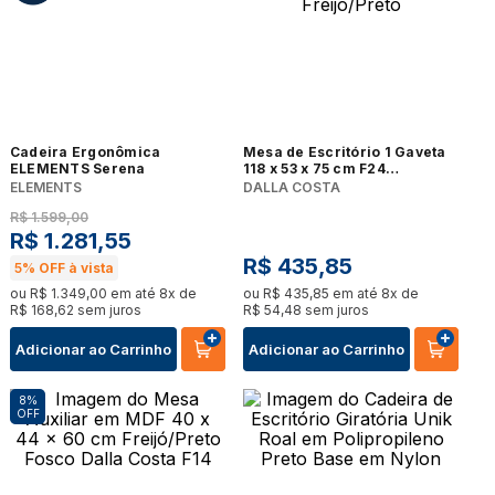
Cadeira Ergonômica
Mesa de Escritório 1 Gaveta
ELEMENTS Serena
118 x 53 x 75 cm F24
Industrial Dalla Costa
ELEMENTS
DALLA COSTA
Freijó/Preto
R$
1
.
599
,
00
R$
1
.
281
,
55
R$
435
,
85
5%
OFF à vista
ou
R$
1
.
349
,
00
em até
8
x de
ou
R$
435
,
85
em até
8
x de
R$
168
,
62
sem juros
R$
54
,
48
sem juros
Adicionar ao Carrinho
Adicionar ao Carrinho
8%
OFF