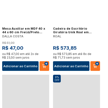
Mesa Auxiliar em MDF 40 x
Cadeira de Escritório
44 x 60 cm Freijó/Preto
Giratória Unik Roal em
Fosco Dalla Costa F14
Polipropileno Preto Base em
DALLA COSTA
ROAL
Nylon
R$
51
,
00
R$
47
,
00
R$
573
,
85
ou
R$
47
,
00
em até
2
x de
ou
R$
573
,
85
em até
8
x de
R$
23
,
50
sem juros
R$
71
,
73
sem juros
Adicionar ao Carrinho
Adicionar ao Carrinho
9%
OFF