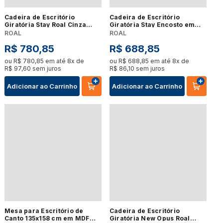
Cadeira de Escritório
Cadeira de Escritório
Giratória Stay Roal Cinza
Giratória Stay Encosto em
com Encosto em Tela
Tela Universal Base Nylon
ROAL
ROAL
Assento Rosa Base em Nylon
Assento Crepe Preto Roal
R$
780
,
85
R$
688
,
85
ou
R$
780
,
85
em até
8
x de
ou
R$
688
,
85
em até
8
x de
R$
97
,
60
sem juros
R$
86
,
10
sem juros
Adicionar ao Carrinho
Adicionar ao Carrinho
Mesa para Escritório de
Cadeira de Escritório
Canto 135x158 cm em MDF
Giratória New Opus Roal