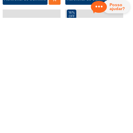
16%
OFF
Escrivaninha 89,5x44 cm em
Dispenser para Papel Toalha
MDF F20 Freijó/Preto Fosco
Tramontina em Aço Inox com
Dalla Costa
Acabamento Acetinado
DALLA COSTA
TRAMONTINA
R$
632
,
39
R$
249
,
00
R$
528
,
99
ou
R$
249
,
00
em até
8
x de
ou
R$
528
,
99
em até
8
x de
R$
31
,
12
sem juros
R$
66
,
12
sem juros
Adicionar ao Carrinho
Adicionar ao Carrinho