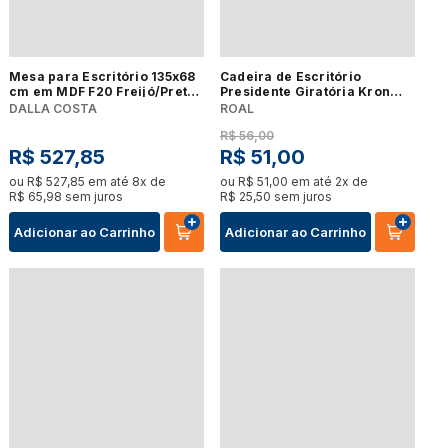
Mesa para Escritório 135x68
Cadeira de Escritório
cm em MDF F20 Freijó/Preto
Presidente Giratória Kron
Fosco Pradel Dalla Costa
Preto Roal
DALLA COSTA
ROAL
R$
56
,
00
R$
527
,
85
R$
51
,
00
ou
R$
527
,
85
em até
8
x de
ou
R$
51
,
00
em até
2
x de
R$
65
,
98
sem juros
R$
25
,
50
sem juros
Adicionar ao Carrinho
Adicionar ao Carrinho