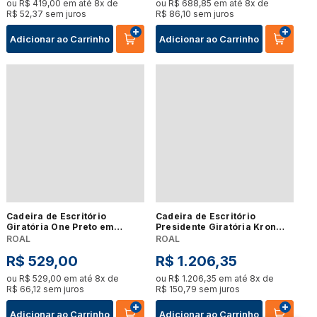
ou
R$
419
,
00
em até
8
x de
ou
R$
688
,
85
em até
8
x de
R$
52
,
37
sem juros
R$
86
,
10
sem juros
Adicionar ao Carrinho
Adicionar ao Carrinho
Cadeira de Escritório
Cadeira de Escritório
Giratória One Preto em
Presidente Giratória Kron
Polipropileno Base em
Roal Caramelo
ROAL
ROAL
Alumínio
R$
529
,
00
R$
1
.
206
,
35
ou
R$
529
,
00
em até
8
x de
ou
R$
1
.
206
,
35
em até
8
x de
R$
66
,
12
sem juros
R$
150
,
79
sem juros
Adicionar ao Carrinho
Adicionar ao Carrinho