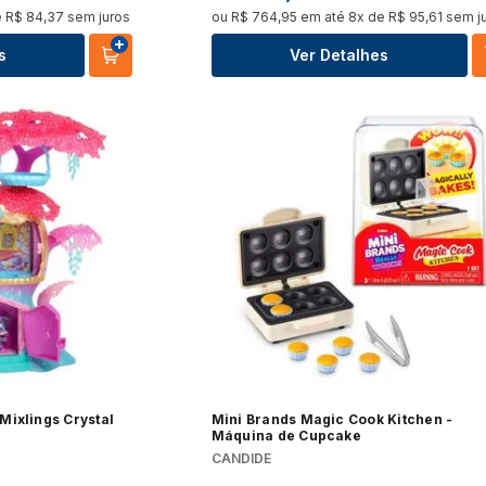
e
R$
84
,
37
sem juros
ou
R$
764
,
95
em até
8
x de
R$
95
,
61
sem j
s
Ver Detalhes
Mixlings Crystal
Mini Brands Magic Cook Kitchen -
Máquina de Cupcake
CANDIDE