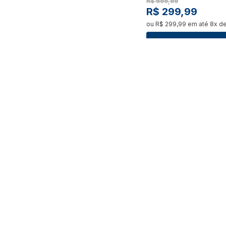
R$
699
,
99
R$
299
,
99
ou
R$
299
,
99
em até
8
x d
Ver Detalhe
Kit Slime de Sorvete Sli
Sorvete Cone Chocolat