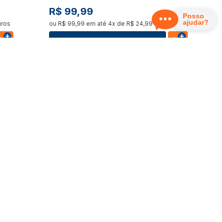
R$
99
,
99
uros
ou
R$
99
,
99
em até
4
x de
R$
24
,
99
sem juros
Ver Detalhes
Mini Brands Magic Cook Kitchen -
Liquidificador