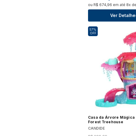
ou
R$
674
,
96
em até
8
x d
Ver Detalhe
57%
OFF
Casa da Árvore Mágica 
Forest Treehouse
CANDIDE