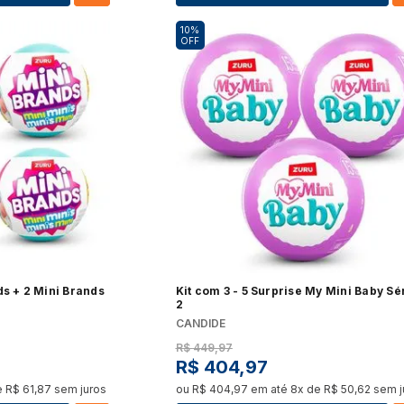
10%
OFF
ds + 2 Mini Brands
Kit com 3 - 5 Surprise My Mini Baby Sé
2
CANDIDE
R$
449
,
97
R$
404
,
97
e
R$
61
,
87
sem juros
ou
R$
404
,
97
em até
8
x de
R$
50
,
62
sem j