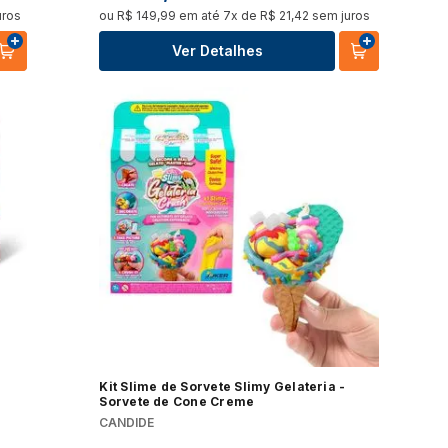
uros
ou
R$
149
,
99
em até
7
x de
R$
21
,
42
sem juros
Ver Detalhes
Kit Slime de Sorvete Slimy Gelateria -
Sorvete de Cone Creme
CANDIDE