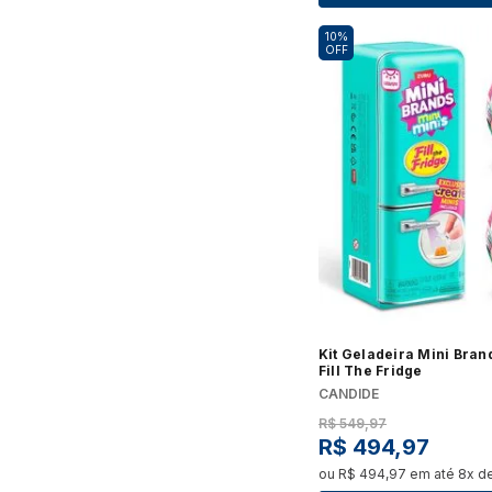
Fogão
10%
Fornos
OFF
Geladeira e Refrigerador
Lava e Seca
Lava-Louças
Máquina de Lavar
Micro-ondas
Ar-Condicionado
Cervejeira
Coifas e Depuradores
Freezer
Kit Geladeira Mini Bran
Frigobar
Fill The Fridge
Secadora de Roupa
CANDIDE
Ver tudo
R$
549
,
97
R$
494
,
97
ou
R$
494
,
97
em até
8
x d