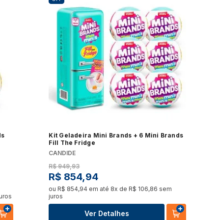
Elétrico
Processador de Alimentos
udo
Ver tudo
ora de Roupa
Aquecedor de Alimentos
udo
Ver tudo
asqueira
Máquina de Costura
udo
Ver tudo
panheira
ds
Kit Geladeira Mini Brands + 6 Mini Brands
Fill The Fridge
udo
CANDIDE
R$
949
,
93
R$
854
,
94
ou
R$
854
,
94
em até
8
x de
R$
106
,
86
sem
uros
juros
Ver Detalhes