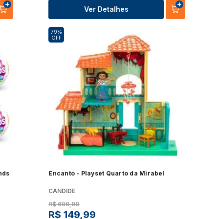
Ver Detalhes
79%
OFF
nds
Encanto - Playset Quarto da Mirabel
CANDIDE
R$
699
,
99
R$
149
,
99