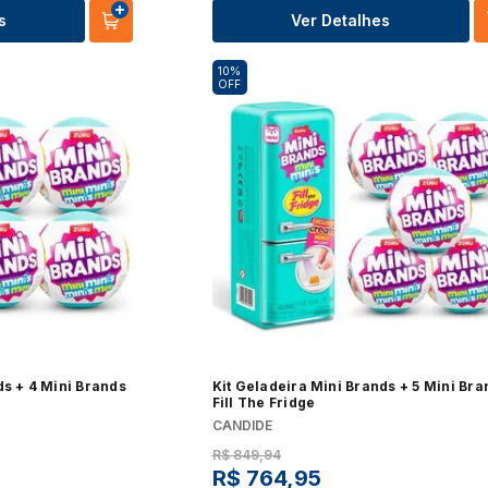
s
Ver Detalhes
10%
OFF
ds + 4 Mini Brands
Kit Geladeira Mini Brands + 5 Mini Bra
Fill The Fridge
CANDIDE
R$
849
,
94
R$
764
,
95