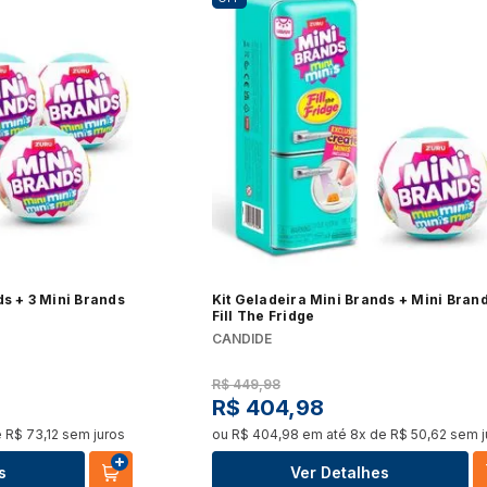
Forno 
Panificadora
Pipoqueira
Ver t
Ver tudo
Ver tudo
 de Bebidas
Máquina de Lavar
Secad
Torradeira
Vaporizador
o
Ver tudo
Ver t
Ver tudo
Ver tudo
Kits
Churr
Máquina de Gelo
Peças e Acessórios
o
Ver tudo
Ver t
Ver tudo
Ver tudo
e Fornos Industriais
Fogão a Lenha e Lareira
Cham
ds + 3 Mini Brands
Kit Geladeira Mini Brands + Mini Bran
Chopeiras
Ecológica
Fill The Fridge
o
Ver t
CANDIDE
Ver tudo
Ver tudo
R$
449
,
98
R$
404
,
98
e
R$
73
,
12
sem juros
ou
R$
404
,
98
em até
8
x de
R$
50
,
62
sem j
o
s
Ver Detalhes