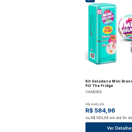
Lavanderia & Organização
Bancada
Panela Elétrica
Ver tudo
Mamãe & Bebê
Ver tudo
Pet Shop
Lava-Louças
Máquina
Ralador e Moedor
Lojas Oficiais
Ver tudo
Ver tud
Ver tudo
Cartão Presente
Triturador de Alimentos
Adega
Serviços
Kits
Ver tudo
Ver tud
Ver tudo
Expositor de Bebidas
Fogões 
Kit Geladeira Mini Bran
Maquina de Sorvete
Fill The Fridge
Ver tudo
Ver tud
CANDIDE
Ver tudo
R$
649
,
96
R$
584
,
96
Peças e Acessórios
Styler
ou
R$
584
,
96
em até
8
x d
Bebedouro e Purificador
Ver tud
Ver Detalhe
Cooktop