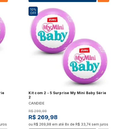
10%
OFF
rie
Kit com 2 - 5 Surprise My Mini Baby Série
2
CANDIDE
R$
299
,
98
R$
269
,
98
uros
ou
R$
269
,
98
em até
8
x de
R$
33
,
74
sem juros