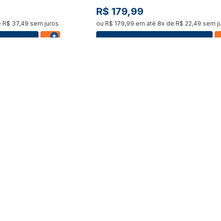
R$
179
,
99
e
R$
37
,
49
sem juros
ou
R$
179
,
99
em até
8
x de
R$
22
,
49
sem j
s
Ver Detalhes
my Gelateria
Mini Brands Magic Cook Kitchen -
e
Pipoqueira