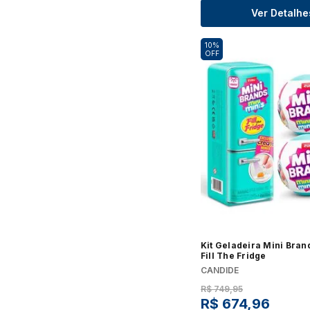
Ver Detalhe
10%
OFF
Kit Geladeira Mini Bran
Fill The Fridge
CANDIDE
R$
749
,
95
R$
674
,
96