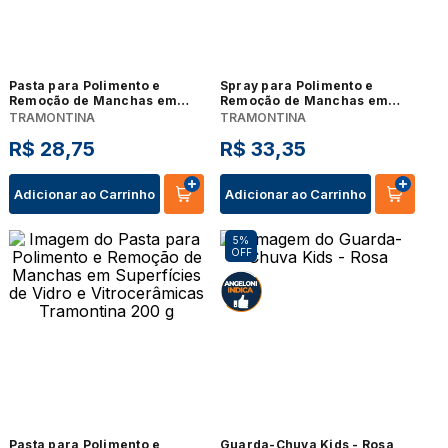
Pasta para Polimento e
Spray para Polimento e
Remoção de Manchas em
Remoção de Manchas em
Aço Inox Tramontina 200 g
Aço Inox Tramontina 300 ml
TRAMONTINA
TRAMONTINA
R$
28
,
75
R$
33
,
35
Adicionar ao Carrinho
Adicionar ao Carrinho
5%
OFF
Pasta para Polimento e
Guarda-Chuva Kids - Rosa