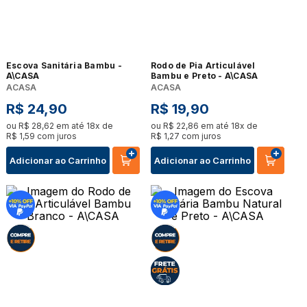
Escova Sanitária Bambu -
Rodo de Pia Articulável
A\CASA
Bambu e Preto - A\CASA
ACASA
ACASA
R$
24
,
90
R$
19
,
90
ou
R$
28
,
62
em até
18
x de
ou
R$
22
,
86
em até
18
x de
R$
1
,
59
com juros
R$
1
,
27
com juros
Adicionar ao Carrinho
Adicionar ao Carrinho