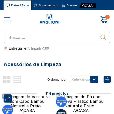
Eletro & Bazar
Supermercado
Divvino
0
Buscar...
Entregar em:
Inserir CEP
Acessórios de Limpeza
Relevância
114
produtos
0%
OFF