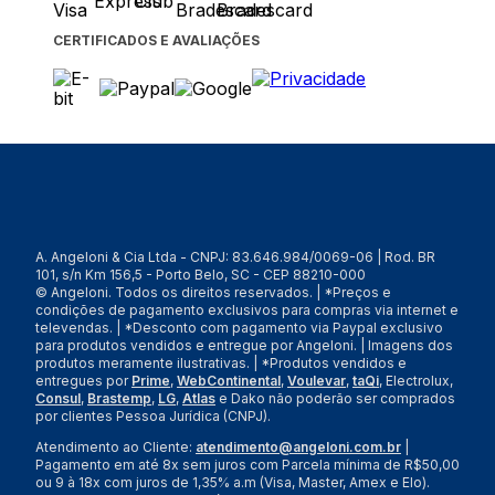
CERTIFICADOS E AVALIAÇÕES
A. Angeloni & Cia Ltda - CNPJ: 83.646.984/0069-06 | Rod. BR
101, s/n Km 156,5 - Porto Belo, SC - CEP 88210-000
© Angeloni. Todos os direitos reservados. | *Preços e
condições de pagamento exclusivos para compras via internet e
televendas. | *Desconto com pagamento via Paypal exclusivo
para produtos vendidos e entregue por Angeloni. | Imagens dos
produtos meramente ilustrativas. | *Produtos vendidos e
entregues por
Prime
,
WebContinental
,
Voulevar
,
taQi
, Electrolux,
Consul
,
Brastemp
,
LG
,
Atlas
e Dako não poderão ser comprados
por clientes Pessoa Jurídica (CNPJ).
Atendimento ao Cliente:
atendimento@angeloni.com.br
|
Pagamento em até 8x sem juros com Parcela mínima de R$50,00
ou 9 à 18x com juros de 1,35% a.m (Visa, Master, Amex e Elo).