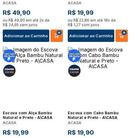
ACASA
ACASA
R$
49
,
90
R$
19
,
99
ou
R$
49
,
90
em até
2
x de
ou
R$
22
,
86
em até
18
x de
R$
24
,
95
sem juros
R$
1
,
27
com juros
Adicionar ao Carrinho
Adicionar ao Carrinho
Escova com Alça Bambu
Escova com Cabo Bambu
Natural e Preto - A\CASA
Natural e Preto - A\CASA
ACASA
ACASA
R$
19
,
99
R$
19
,
90