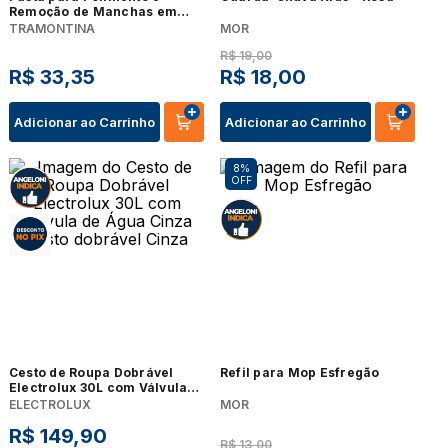
Remoção de Manchas em
Superfícies de Vidro e
TRAMONTINA
MOR
Vitrocerâmicas Tramontina
R$
19
,
00
200 g
R$
33
,
35
R$
18
,
00
Adicionar ao Carrinho
Adicionar ao Carrinho
8%
OFF
Cesto de Roupa Dobrável
Refil para Mop Esfregão
Electrolux 30L com Válvula
de Água Cinza Cesto
ELECTROLUX
MOR
dobrável Cinza
R$
149
,
90
R$
13
,
00