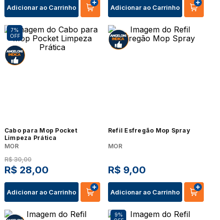
Adicionar ao Carrinho
Adicionar ao Carrinho
7%
OFF
Cabo para Mop Pocket
Refil Esfregão Mop Spray
Limpeza Prática
MOR
MOR
R$
30
,
00
R$
28
,
00
R$
9
,
00
Adicionar ao Carrinho
Adicionar ao Carrinho
9%