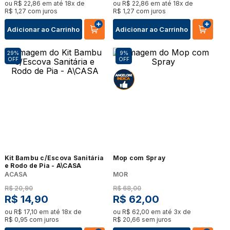
ou
R$
22
,
86
em até
18
x de
ou
R$
22
,
86
em até
18
x de
R$
1
,
27
com juros
R$
1
,
27
com juros
Adicionar ao Carrinho
Adicionar ao Carrinho
29%
9%
OFF
OFF
Kit Bambu c/Escova Sanitária
Mop com Spray
e Rodo de Pia - A\CASA
ACASA
MOR
R$
20
,
90
R$
68
,
00
R$
14
,
90
R$
62
,
00
ou
R$
17
,
10
em até
18
x de
ou
R$
62
,
00
em até
3
x de
R$
0
,
95
com juros
R$
20
,
66
sem juros