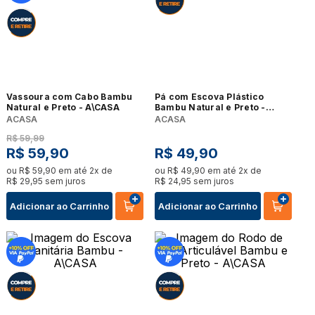
Vassoura com Cabo Bambu
Pá com Escova Plástico
Natural e Preto - A\CASA
Bambu Natural e Preto -
A\CASA
ACASA
ACASA
R$
59
,
99
R$
59
,
90
R$
49
,
90
ou
R$
59
,
90
em até
2
x de
ou
R$
49
,
90
em até
2
x de
R$
29
,
95
sem juros
R$
24
,
95
sem juros
Adicionar ao Carrinho
Adicionar ao Carrinho