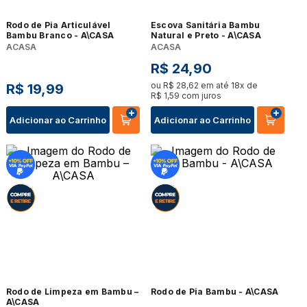
Rodo de Pia Articulável
Escova Sanitária Bambu
Bambu Branco - A\CASA
Natural e Preto - A\CASA
ACASA
ACASA
R$
24
,
90
ou
R$
28
,
62
em até
18
x de
R$
19
,
99
R$
1
,
59
com juros
Adicionar ao Carrinho
Adicionar ao Carrinho
Rodo de Limpeza em Bambu –
Rodo de Pia Bambu - A\CASA
A\CASA