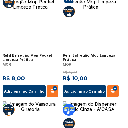
OFF
Refil Esfregão Mop Pocket
Refil Esfregão Mop Limpeza
Limpeza Prática
Prática
MOR
MOR
R$
11
,
00
R$
8
,
00
R$
10
,
00
Adicionar ao Carrinho
Adicionar ao Carrinho