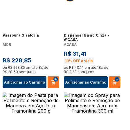
Vassoura Giratória
Dispenser Basic Cinza -
A\CASA
MOR
ACASA
R$
31
,
41
R$
228
,
85
10%
OFF à vista
ou
R$
228
,
85
em até
8
x de
ou
R$
40
,
14
em até
18
x de
R$
28
,
60
sem juros
R$
2
,
23
com juros
Adicionar ao Carrinho
Adicionar ao Carrinho