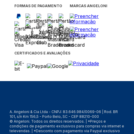
FORMAS DE PAGAMENTO
MARCAS ANGELONI
CERTIFICADOS E AVALIAÇÕES
A. Angeloni & Cia Ltda - CNPJ: 83.646.984/0069-06 | Rod. BR
101, s/n Km 156,5 - Porto Belo, SC - CEP 88210-000
© Angeloni. Todos os direitos reservados. | *Preços e
condições de pagamento exclusivos para compras via internet e
televendas. | *Desconto com pagamento via Paypal exclusivo