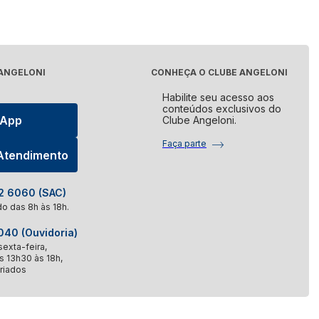
Elétrico
Processador de Alimentos
udo
Ver tudo
ora de Roupa
 ANGELONI
CONHEÇA O CLUBE ANGELONI
Aquecedor de Alimentos
udo
Habilite seu acesso aos
Ver tudo
conteúdos exclusivos do
sApp
Clube Angeloni.
asqueira
Máquina de Costura
Faça parte
 Atendimento
udo
Ver tudo
panheira
 6060 (SAC)
o das 8h às 18h.
udo
40 (Ouvidoria)
exta-feira,
s 13h30 às 18h,
riados