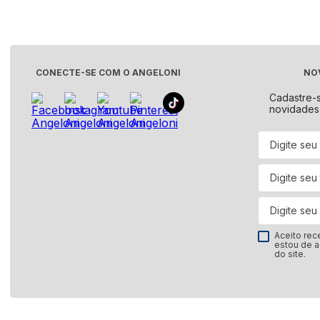
Lavanderia & Organização
Bancada
Panela Elétrica
Ver tudo
Mamãe & Bebê
Ver tudo
Pet Shop
Lava-Louças
Máquina
CONECTE-SE COM O ANGELONI
NO
Ralador e Moedor
Lojas Oficiais
Ver tudo
Ver tud
Cadastre-
Ver tudo
novidades
Cartão Presente
Triturador de Alimentos
Adega
Serviços
Kits
Ver tudo
Ver tud
Ver tudo
Expositor de Bebidas
Fogões 
Maquina de Sorvete
Ver tudo
Ver tud
Ver tudo
Aceito rec
estou de 
do site.
Peças e Acessórios
Styler
Bebedouro e Purificador
Ver tud
Cooktop