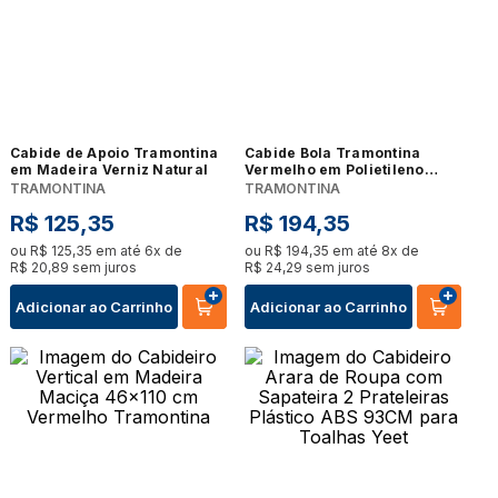
Cabide de Apoio Tramontina
Cabide Bola Tramontina
em Madeira Verniz Natural
Vermelho em Polietileno
92756740
TRAMONTINA
TRAMONTINA
R$
125
,
35
R$
194
,
35
ou
R$
125
,
35
em até
6
x de
ou
R$
194
,
35
em até
8
x de
R$
20
,
89
sem juros
R$
24
,
29
sem juros
Adicionar ao Carrinho
Adicionar ao Carrinho