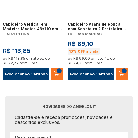
Cabideiro Vertical em
Cabideiro Arara de Roupa
Madeira Maciça 46x110 cm
com Sapateira 2 Prateleiras
Vermelho Tramontina
Plástico ABS 93CM para
TRAMONTINA
OUTRAS MARCAS
Toalhas Yeet
R$
89
,
10
R$
113
,
85
10%
OFF à vista
ou
R$
113
,
85
em até
5
x de
ou
R$
99
,
00
em até
4
x de
R$
22
,
77
sem juros
R$
24
,
75
sem juros
Adicionar ao Carrinho
Adicionar ao Carrinho
NOVIDADES DO ANGELONI?
Cadastre-se e receba promoções, novidades e
descontos exclusivos.