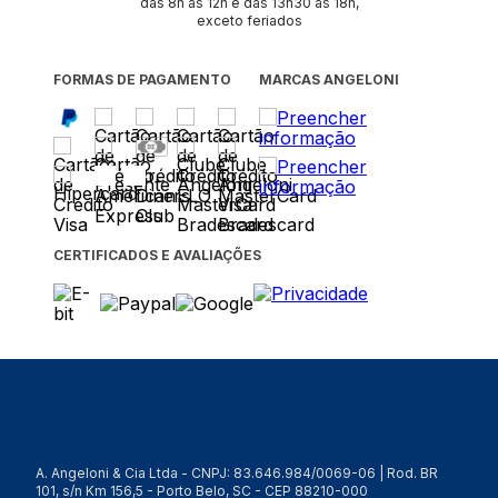
das 8h às 12h e das 13h30 às 18h,
exceto feriados
FORMAS DE PAGAMENTO
MARCAS ANGELONI
CERTIFICADOS E AVALIAÇÕES
A. Angeloni & Cia Ltda - CNPJ: 83.646.984/0069-06 | Rod. BR
101, s/n Km 156,5 - Porto Belo, SC - CEP 88210-000