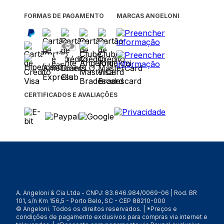
FORMAS DE PAGAMENTO
MARCAS ANGELONI
CERTIFICADOS E AVALIAÇÕES
A. Angeloni & Cia Ltda - CNPJ: 83.646.984/0069-06 | Rod. BR
101, s/n Km 156,5 - Porto Belo, SC - CEP 88210-000
© Angeloni. Todos os direitos reservados. | *Preços e
condições de pagamento exclusivos para compras via internet e