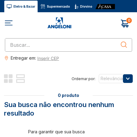
Eletro & Bazar
Supermercado
Divvino
0
Buscar...
Entregar em:
Inserir CEP
Relevância
0
produto