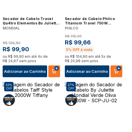
Secador de Cabelo Travel
Secador de Cabelo Philco
Qu4tro Elementos By Juliette
Titanium Travel 750W
Mondial SCT-JU-03
Vermelho Bivolt
MONDIAL
PHILCO
R$
119
,
00
R$
99
,
66
R$
139
,
90
R$
99
,
90
5%
OFF à vista
ou
R$
99
,
90
em até
4
x de
ou
R$
104
,
90
em até
5
x de
R$
24
,
97
sem juros
R$
20
,
98
sem juros
Adicionar ao Carrinho
Adicionar ao Carrinho
33%
27%
OFF
OFF