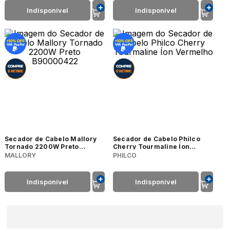
Indisponível
Indisponível
Secador de Cabelo Mallory
Secador de Cabelo Philco
Tornado 2200W Preto
Cherry Tourmaline Íon
B90000422
Vermelho
MALLORY
PHILCO
Indisponível
Indisponível