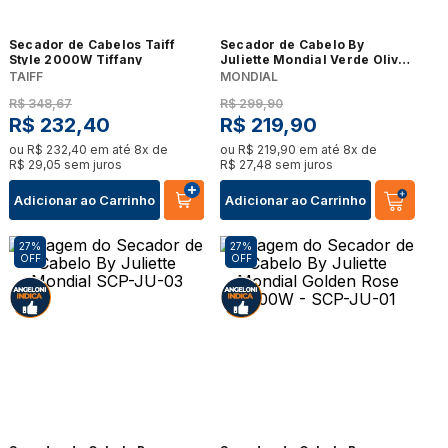
Secador de Cabelos Taiff
Secador de Cabelo By
Style 2000W Tiffany
Juliette Mondial Verde Oliva
2000W - SCP-JU-02
TAIFF
MONDIAL
R$
348
,
67
R$
299
,
90
R$
232
,
40
R$
219
,
90
ou
R$
232
,
40
em até
8
x de
ou
R$
219
,
90
em até
8
x de
R$
29
,
05
sem juros
R$
27
,
48
sem juros
Adicionar ao Carrinho
Adicionar ao Carrinho
27%
27%
OFF
OFF