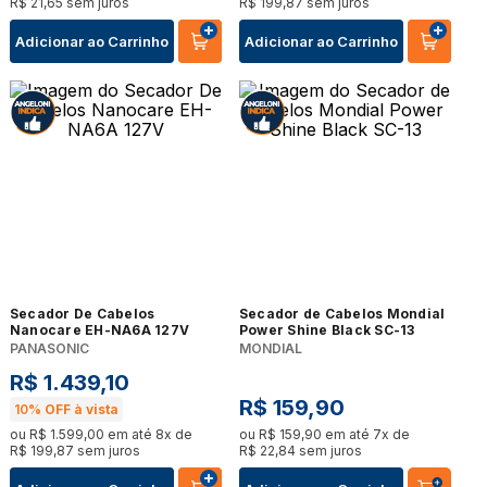
R$
21
,
65
sem juros
R$
199
,
87
sem juros
Adicionar ao Carrinho
Adicionar ao Carrinho
Secador De Cabelos
Secador de Cabelos Mondial
Nanocare EH-NA6A 127V
Power Shine Black SC-13
PANASONIC
MONDIAL
R$
1
.
439
,
10
R$
159
,
90
10%
OFF à vista
ou
R$
1
.
599
,
00
em até
8
x de
ou
R$
159
,
90
em até
7
x de
R$
199
,
87
sem juros
R$
22
,
84
sem juros