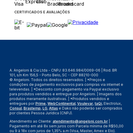
CERTIFICADOS E AVALIAÇÕES
A. Angeloni & Cia Ltda - CNPJ: 83.646.984/0069-06 | Rod. BR
101, s/n Km 156,5 - Porto Belo, SC - CEP 88210-000
© Angeloni. Todos os direitos reservados. | *Preços e
condições de pagamento exclusivos para compras via internet e
televendas. | *Desconto com pagamento via Paypal exclusivo
para produtos vendidos e entregue por Angeloni. | Imagens dos
produtos meramente ilustrativas. | *Produtos vendidos e
entregues por
Prime
,
WebContinental
,
Voulevar
,
taQi
, Electrolux,
Consul
,
Brastemp
,
LG
,
Atlas
e Dako não poderão ser comprados
por clientes Pessoa Jurídica (CNPJ).
Atendimento ao Cliente:
atendimento@angeloni.com.br
|
Pagamento em até 8x sem juros com Parcela mínima de R$50,00
ou 9 à 18x com juros de 1,35% a.m (Visa, Master, Amex e Elo).