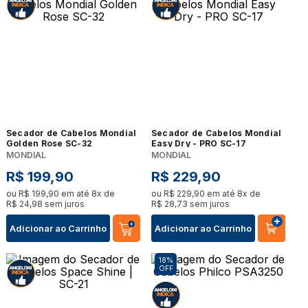
Secador de Cabelos Mondial
Secador de Cabelos Mondial
Golden Rose SC-32
Easy Dry - PRO SC-17
MONDIAL
MONDIAL
R$
199
,
90
R$
229
,
90
ou
R$
199
,
90
em até
8
x de
ou
R$
229
,
90
em até
8
x de
R$
24
,
98
sem juros
R$
28
,
73
sem juros
Adicionar ao Carrinho
Adicionar ao Carrinho
18%
OFF