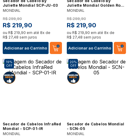
Secador de Cabelo By
Secador de Cabelo By
Juliette Mondial SCP-JU-03
Juliette Mondial Golden Rose
2000W - SCP-JU-01
MONDIAL
MONDIAL
R$
299
,
90
R$
299
,
90
R$
219
,
90
R$
219
,
90
ou
R$
219
,
90
em até
8
x de
ou
R$
219
,
90
em até
8
x de
R$
27
,
48
sem juros
R$
27
,
48
sem juros
Adicionar ao Carrinho
Adicionar ao Carrinho
19%
20%
OFF
OFF
Secador de Cabelos InfraRed
Secador de Cabelos Mondial
Mondial - SCP-01-IR
- SCN-05
MONDIAL
MONDIAL