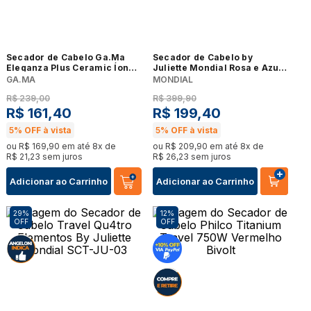
Secador de Cabelo Ga.Ma
Secador de Cabelo by
Eleganza Plus Ceramic Íon
Juliette Mondial Rosa e Azul
2100W Preto
SCPJU03
GA.MA
MONDIAL
R$
239
,
00
R$
399
,
90
R$
161
,
40
R$
199
,
40
5%
OFF à vista
5%
OFF à vista
ou
R$
169
,
90
em até
8
x de
ou
R$
209
,
90
em até
8
x de
R$
21
,
23
sem juros
R$
26
,
23
sem juros
Adicionar ao Carrinho
Adicionar ao Carrinho
29%
12%
OFF
OFF