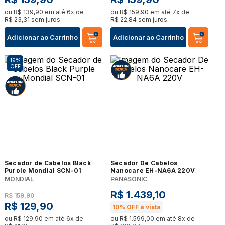
ou
R$
139
,
90
em até
6
x de
ou
R$
159
,
90
em até
7
x de
R$
23
,
31
sem juros
R$
22
,
84
sem juros
Adicionar ao Carrinho
Adicionar ao Carrinho
19%
OFF
Secador de Cabelos Black
Secador De Cabelos
Purple Mondial SCN-01
Nanocare EH-NA6A 220V
MONDIAL
PANASONIC
R$
1
.
439
,
10
R$
159
,
90
R$
129
,
90
10%
OFF à vista
ou
R$
129
,
90
em até
6
x de
ou
R$
1
.
599
,
00
em até
8
x de