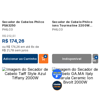
Secador de Cabelos Philco
Secador de Cabelo Philco
PSA3250
íons Tourmaline 2200W
Preto com Dourado Bivolt
PHILCO
PHILCO
R$
212
,
51
R$
174
,
26
ou
R$
174
,
26
em até
8
x de
R$
21
,
78
sem juros
Adicionar ao Carrinho
Indisponível