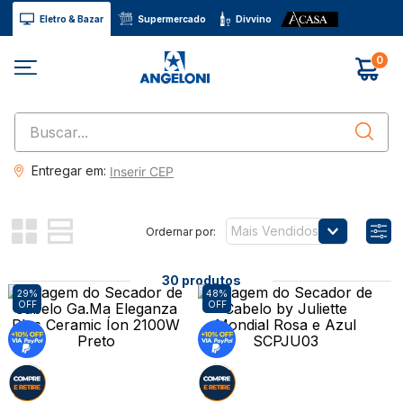
Eletro & Bazar
Supermercado
Divvino
0
Buscar...
Entregar em:
Inserir CEP
Mais Vendidos
30
produtos
29%
48%
OFF
OFF