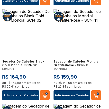
Adicionar ao Carrinho
Adicionar ao Carrinho
Secador De Cabelos Black
Secador de Cabelos Mondial
Gold Mondial SCN-02
Grafite/Rose - SCN-11
MONDIAL
MONDIAL
R$
164
,
90
R$
159
,
90
ou
R$
164
,
90
em até
8
x de
ou
R$
159
,
90
em até
7
x de
R$
20
,
61
sem juros
R$
22
,
84
sem juros
Adicionar ao Carrinho
Adicionar ao Carrinho