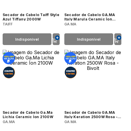
Secador de Cabelo Taiff Style
Secador de Cabelo GA.MA
Azul Tiffany 2000W
Italy Marula Ceramic Íon
Bivolt 2000W
TAIFF
GA MA
Indisponível
Indisponível
Secador de Cabelo Ga.Ma
Secador de Cabelo GA.MA
Lichia Ceramic Íon 2100W
Italy Keration 2500W Rosa -
Bivolt
GA.MA
GA MA