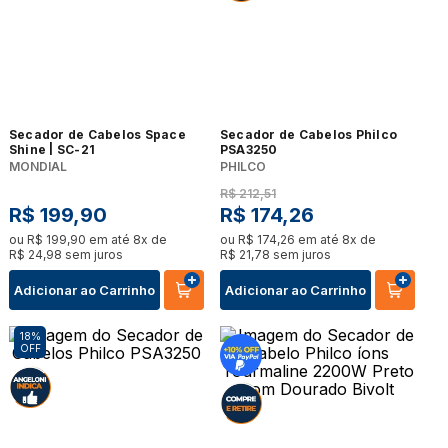
Secador de Cabelos Space
Secador de Cabelos Philco
Shine | SC-21
PSA3250
MONDIAL
PHILCO
R$
212
,
51
R$
199
,
90
R$
174
,
26
ou
R$
199
,
90
em até
8
x de
ou
R$
174
,
26
em até
8
x de
R$
24
,
98
sem juros
R$
21
,
78
sem juros
Adicionar ao Carrinho
Adicionar ao Carrinho
18%
OFF