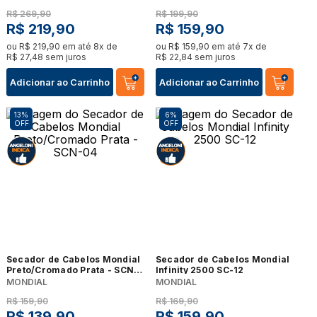
R$
269
,
90
R$
199
,
90
R$
219
,
90
R$
159
,
90
ou
R$
219
,
90
em até
8
x de
ou
R$
159
,
90
em até
7
x de
R$
27
,
48
sem juros
R$
22
,
84
sem juros
Adicionar ao Carrinho
Adicionar ao Carrinho
13%
6%
OFF
OFF
Secador de Cabelos Mondial
Secador de Cabelos Mondial
Preto/Cromado Prata - SCN-
Infinity 2500 SC-12
04
MONDIAL
MONDIAL
R$
159
,
90
R$
169
,
90
R$
139
,
90
R$
159
,
90