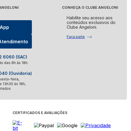
Elétrico
Processador de Alimentos
 ANGELONI
CONHEÇA O CLUBE ANGELONI
udo
Ver tudo
Habilite seu acesso aos
conteúdos exclusivos do
ora de Roupa
sApp
Clube Angeloni.
Aquecedor de Alimentos
Faça parte
udo
 Atendimento
Ver tudo
asqueira
 6060 (SAC)
Máquina de Costura
o das 8h às 18h.
udo
Ver tudo
40 (Ouvidoria)
panheira
exta-feira,
s 13h30 às 18h,
riados
udo
CERTIFICADOS E AVALIAÇÕES