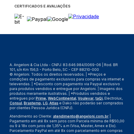
CERTIFICADOS E AVALIAÇÕES
A. Angeloni & Cia Ltda - CNPJ: 83.646.984/0069-06 | Rod. BR
101, s/n Km 156,5 - Porto Belo, SC - CEP 88210-000
© Angeloni. Todos os direitos reservados. | *Preços e
condições de pagamento exclusivos para compras via internet e
televendas. | *Desconto com pagamento via Paypal exclusivo
para produtos vendidos e entregue por Angeloni. | Imagens dos
produtos meramente ilustrativas. | *Produtos vendidos e
entregues por
Prime
,
WebContinental
,
Voulevar
,
taQi
, Electrolux,
Consul
,
Brastemp
,
LG
,
Atlas
e Dako não poderão ser comprados
por clientes Pessoa Jurídica (CNPJ).
Atendimento ao Cliente:
atendimento@angeloni.com.br
|
Pagamento em até 8x sem juros com Parcela mínima de R$50,00
ou 9 à 18x com juros de 1,35% a.m (Visa, Master, Amex e Elo).
Parcelamento PayPal em até 8x com parcelamento em compras