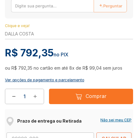
Perguntar
Clique e veja!
DALLA COSTA
R$
792
,
35
no PIX
ou
R$
792
,
35
no cartão em até
8
x de
R$
99
,
04
sem juros
Ver opções de pagamento e parcelamento
Comprar
Não sei meu CEP
Prazo de entrega ou Retirada