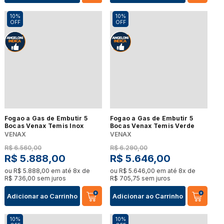
10%
10%
OFF
OFF
Fogao a Gas de Embutir 5
Fogao a Gas de Embutir 5
Bocas Venax Temis Inox
Bocas Venax Temis Verde
VENAX
VENAX
R$
6
.
560
,
00
R$
6
.
290
,
00
R$
5
.
888
,
00
R$
5
.
646
,
00
ou
R$
5
.
888
,
00
em até
8
x de
ou
R$
5
.
646
,
00
em até
8
x de
R$
736
,
00
sem juros
R$
705
,
75
sem juros
Adicionar ao Carrinho
Adicionar ao Carrinho
10%
10%