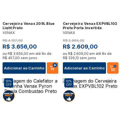
Cervejeira Venax 209L Blue
Cervejeira Venax EXPVBL102
Light Preto
Preto Porta Invertida
VENAX
VENAX
R$
4
.
107
,
00
R$
2
.
964
,
00
R$
3
.
656
,
00
R$
2
.
609
,
00
ou
R$
3
.
656
,
00
em até
8
x de
ou
R$
2
.
609
,
00
em até
8
x de
R$
457
,
00
sem juros
R$
326
,
12
sem juros
Adicionar ao Carrinho
Adicionar ao Carrinho
10%
12%
OFF
OFF