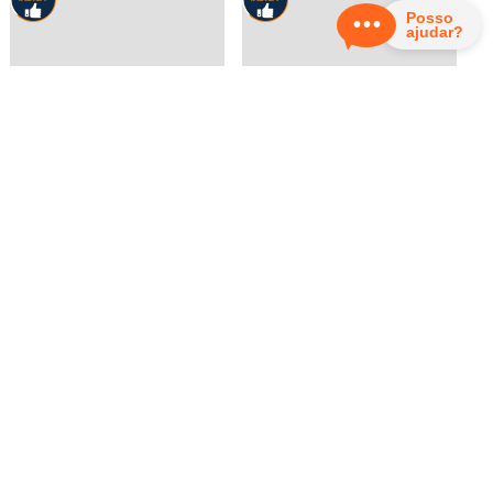
Fogao a Gas de Embutir 4
Fogao a Gas 4 Bocas Venax
Bocas Venax Temis Branco
Temis Vermelho
VENAX
VENAX
R$
4
.
941
,
00
R$
4
.
559
,
00
R$
4
.
434
,
00
R$
4
.
092
,
00
ou
R$
4
.
434
,
00
em até
8
x de
ou
R$
4
.
092
,
00
em até
8
x de
R$
554
,
25
sem juros
R$
511
,
50
sem juros
Adicionar ao Carrinho
Adicionar ao Carrinho
10%
10%
OFF
OFF