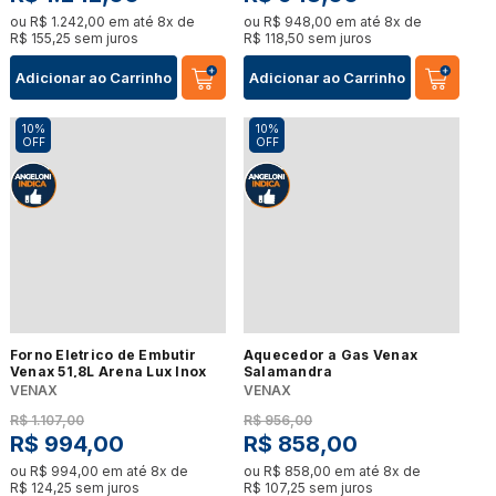
ou
R$
1
.
242
,
00
em até
8
x de
ou
R$
948
,
00
em até
8
x de
R$
155
,
25
sem juros
R$
118
,
50
sem juros
Adicionar ao Carrinho
Adicionar ao Carrinho
10%
10%
OFF
OFF
Forno Eletrico de Embutir
Aquecedor a Gas Venax
Venax 51,8L Arena Lux Inox
Salamandra
VENAX
VENAX
R$
1
.
107
,
00
R$
956
,
00
R$
994
,
00
R$
858
,
00
ou
R$
994
,
00
em até
8
x de
ou
R$
858
,
00
em até
8
x de
R$
124
,
25
sem juros
R$
107
,
25
sem juros