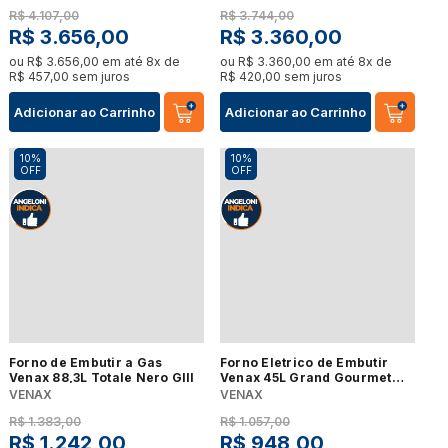
R$
4
.
107
,
00
R$
3
.
744
,
00
R$
3
.
656
,
00
R$
3
.
360
,
00
ou
R$
3
.
656
,
00
em até
8
x de
ou
R$
3
.
360
,
00
em até
8
x de
R$
457
,
00
sem juros
R$
420
,
00
sem juros
Adicionar ao Carrinho
Adicionar ao Carrinho
10%
10%
OFF
OFF
Forno de Embutir a Gas
Forno Eletrico de Embutir
Venax 88,3L Totale Nero GIII
Venax 45L Grand Gourmet
Inox
VENAX
VENAX
R$
1
.
383
,
00
R$
1
.
057
,
00
R$
1
.
242
,
00
R$
948
,
00