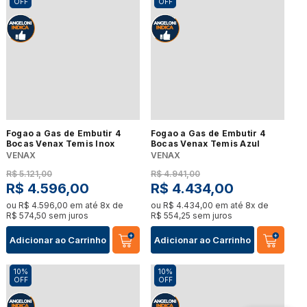
OFF
OFF
Fogao a Gas de Embutir 4
Fogao a Gas de Embutir 4
Bocas Venax Temis Inox
Bocas Venax Temis Azul
VENAX
VENAX
R$
5
.
121
,
00
R$
4
.
941
,
00
R$
4
.
596
,
00
R$
4
.
434
,
00
ou
R$
4
.
596
,
00
em até
8
x de
ou
R$
4
.
434
,
00
em até
8
x de
R$
574
,
50
sem juros
R$
554
,
25
sem juros
Adicionar ao Carrinho
Adicionar ao Carrinho
10%
10%
OFF
OFF