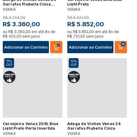
Garrafas Piubella Cinza
Light Preto
Porta Invertida
VENAX
VENAX
R$
3
.
744
,
00
R$
6
.
521
,
00
R$
3
.
360
,
00
R$
5
.
852
,
00
ou
R$
3
.
360
,
00
em até
8
x de
ou
R$
5
.
852
,
00
em até
8
x de
R$
420
,
00
sem juros
R$
731
,
50
sem juros
Adicionar ao Carrinho
Adicionar ao Carrinho
11%
10%
OFF
OFF
Cervejeira Venax 209L Blue
Adega de Vinhos Venax 24
Light Preto Porta Invertida
Garrafas Piubella Cinza
VENAX
VENAX