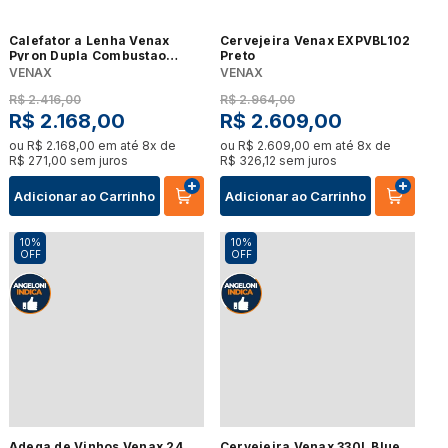
Calefator a Lenha Venax
Cervejeira Venax EXPVBL102
Pyron Dupla Combustao
Preto
Preto
VENAX
VENAX
R$
2
.
416
,
00
R$
2
.
964
,
00
R$
2
.
168
,
00
R$
2
.
609
,
00
ou
R$
2
.
168
,
00
em até
8
x de
ou
R$
2
.
609
,
00
em até
8
x de
R$
271
,
00
sem juros
R$
326
,
12
sem juros
Adicionar ao Carrinho
Adicionar ao Carrinho
10%
10%
OFF
OFF
Adega de Vinhos Venax 24
Cervejeira Venax 330L Blue