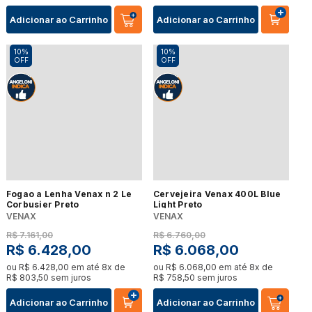
Adicionar ao Carrinho
Adicionar ao Carrinho
10%
10%
OFF
OFF
Fogao a Lenha Venax n 2 Le
Cervejeira Venax 400L Blue
Corbusier Preto
Light Preto
VENAX
VENAX
R$
7
.
161
,
00
R$
6
.
760
,
00
R$
6
.
428
,
00
R$
6
.
068
,
00
ou
R$
6
.
428
,
00
em até
8
x de
ou
R$
6
.
068
,
00
em até
8
x de
R$
803
,
50
sem juros
R$
758
,
50
sem juros
Adicionar ao Carrinho
Adicionar ao Carrinho