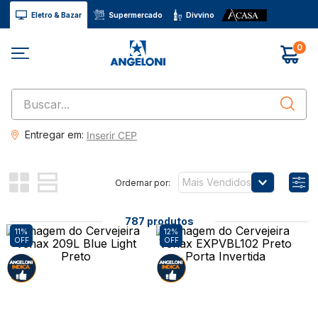
Eletro & Bazar
Supermercado
Divvino
0
Buscar...
Entregar em:
Inserir CEP
Mais Vendidos
787
produtos
11%
12%
OFF
OFF