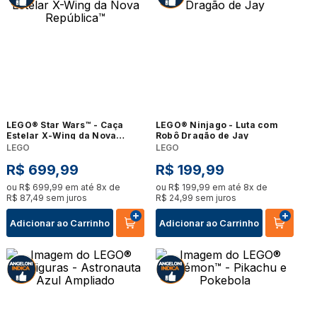
LEGO® Star Wars™ - Caça
LEGO® Ninjago - Luta com
Estelar X-Wing da Nova
Robô Dragão de Jay
República™
LEGO
LEGO
R$
699
,
99
R$
199
,
99
ou
R$
699
,
99
em até
8
x de
ou
R$
199
,
99
em até
8
x de
R$
87
,
49
sem juros
R$
24
,
99
sem juros
Adicionar ao Carrinho
Adicionar ao Carrinho