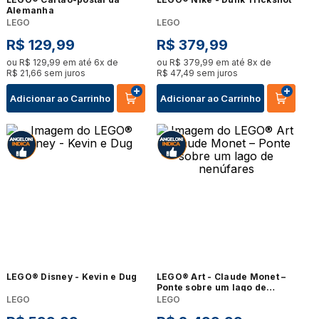
Alemanha
LEGO
LEGO
R$
129
,
99
R$
379
,
99
ou
R$
129
,
99
em até
6
x de
ou
R$
379
,
99
em até
8
x de
R$
21
,
66
sem juros
R$
47
,
49
sem juros
Adicionar ao Carrinho
Adicionar ao Carrinho
LEGO® Disney - Kevin e Dug
LEGO® Art - Claude Monet –
Ponte sobre um lago de
nenúfares
LEGO
LEGO