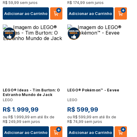
R$
59
,
99
sem juros
R$
174
,
99
sem juros
Adicionar ao Carrinho
Adicionar ao Carrinho
LEGO® Ideas - Tim Burton: O
LEGO® Pokémon™ - Eevee
Estranho Mundo de Jack
LEGO
LEGO
R$
1
.
999
,
99
R$
599
,
99
ou
R$
1
.
999
,
99
em até
8
x de
ou
R$
599
,
99
em até
8
x de
R$
249
,
99
sem juros
R$
74
,
99
sem juros
Adicionar ao Carrinho
Adicionar ao Carrinho