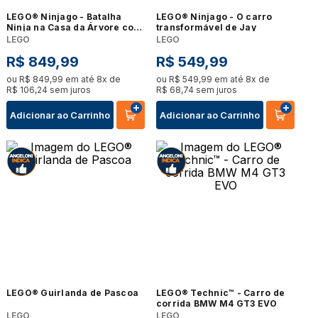
LEGO® Ninjago - Batalha
LEGO® Ninjago - O carro
Ninja na Casa da Árvore com
transformável de Jay
Veículos
LEGO
LEGO
R$
849
,
99
R$
549
,
99
ou
R$
849
,
99
em até
8
x de
ou
R$
549
,
99
em até
8
x de
R$
106
,
24
sem juros
R$
68
,
74
sem juros
Adicionar ao Carrinho
Adicionar ao Carrinho
LEGO® Guirlanda de Pascoa
LEGO® Technic™ - Carro de
corrida BMW M4 GT3 EVO
LEGO
LEGO