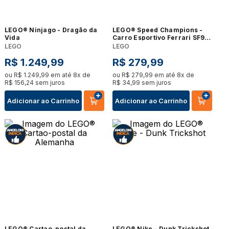
LEGO® Ninjago - Dragão da
LEGO® Speed Champions -
Vida
Carro Esportivo Ferrari SF90
XX Stradale
LEGO
LEGO
R$
1
.
249
,
99
R$
279
,
99
ou
R$
1
.
249
,
99
em até
8
x de
ou
R$
279
,
99
em até
8
x de
R$
156
,
24
sem juros
R$
34
,
99
sem juros
Adicionar ao Carrinho
Adicionar ao Carrinho
LEGO® Cartao-postal da
LEGO® Nike - Dunk Trickshot