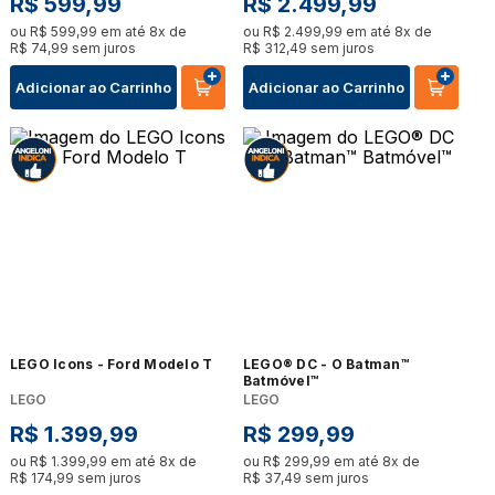
R$
599
,
99
R$
2
.
499
,
99
ou
R$
599
,
99
em até
8
x de
ou
R$
2
.
499
,
99
em até
8
x de
R$
74
,
99
sem juros
R$
312
,
49
sem juros
Adicionar ao Carrinho
Adicionar ao Carrinho
LEGO Icons - Ford Modelo T
LEGO® DC - O Batman™
Batmóvel™
LEGO
LEGO
R$
1
.
399
,
99
R$
299
,
99
ou
R$
1
.
399
,
99
em até
8
x de
ou
R$
299
,
99
em até
8
x de
R$
174
,
99
sem juros
R$
37
,
49
sem juros