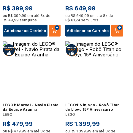
R$
399
,
99
R$
649
,
99
ou
R$
399
,
99
em até
8
x de
ou
R$
649
,
99
em até
8
x de
R$
49
,
99
sem juros
R$
81
,
24
sem juros
Adicionar ao Carrinho
Adicionar ao Carrinho
LEGO® Marvel - Navio Pirata
LEGO® Ninjago - Robô Titan
da Equipe Aranha
do Lloyd 15º Aniversário
LEGO
LEGO
R$
479
,
99
R$
1
.
399
,
99
ou
R$
479
,
99
em até
8
x de
ou
R$
1
.
399
,
99
em até
8
x de