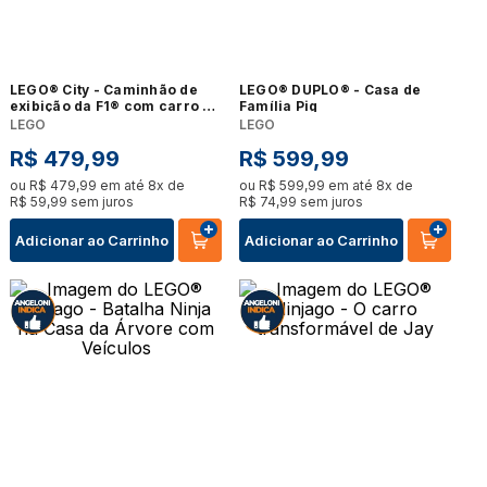
LEGO® City - Caminhão de
LEGO® DUPLO® - Casa de
exibição da F1® com carro de
Família Pig
corrida Audi F1®
LEGO
LEGO
R$
479
,
99
R$
599
,
99
ou
R$
479
,
99
em até
8
x de
ou
R$
599
,
99
em até
8
x de
R$
59
,
99
sem juros
R$
74
,
99
sem juros
Adicionar ao Carrinho
Adicionar ao Carrinho