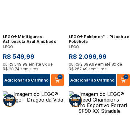
LEGO® Minifiguras -
LEGO® Pokémon™ - Pikachu e
Astronauta Azul Ampliado
Pokebola
LEGO
LEGO
R$
549
,
99
R$
2
.
099
,
99
ou
R$
549
,
99
em até
8
x de
ou
R$
2
.
099
,
99
em até
8
x de
R$
68
,
74
sem juros
R$
262
,
49
sem juros
Adicionar ao Carrinho
Adicionar ao Carrinho