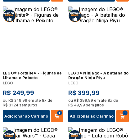
LEGO® Fortnite® - Figuras de
LEGO® Ninjago - A batalha do
Llhama e Peixoto
Dragão Ninja Riyu
LEGO
LEGO
R$
249
,
99
R$
399
,
99
ou
R$
249
,
99
em até
8
x de
ou
R$
399
,
99
em até
8
x de
R$
31
,
24
sem juros
R$
49
,
99
sem juros
Adicionar ao Carrinho
Adicionar ao Carrinho