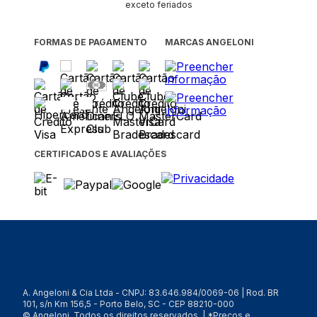
exceto feriados
FORMAS DE PAGAMENTO
MARCAS ANGELONI
CERTIFICADOS E AVALIAÇÕES
A. Angeloni & Cia Ltda - CNPJ: 83.646.984/0069-06 | Rod. BR
101, s/n Km 156,5 - Porto Belo, SC - CEP 88210-000
© Angeloni. Todos os direitos reservados. | *Preços e