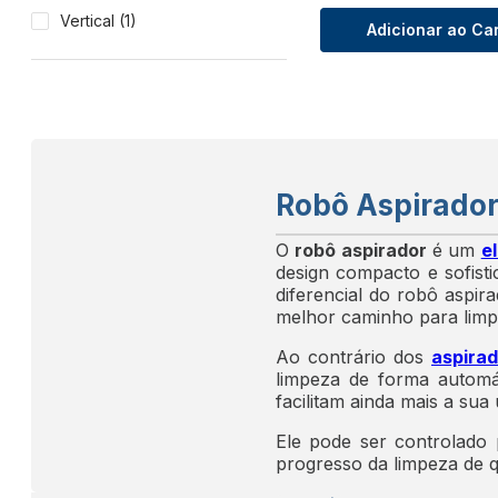
Fogão
Vertical
(
1
)
Adicionar ao Ca
Fornos
Geladeira e Refrigerador
Lava e Seca
Lava-Louças
Máquina de Lavar
Robô Aspirado
Micro-ondas
Ar-Condicionado
O
robô aspirador
é um
el
Cervejeira
design compacto e sofisti
diferencial do robô aspir
Coifas e Depuradores
melhor caminho para limp
Freezer
Ao contrário dos
aspira
Frigobar
limpeza de forma automá
Secadora de Roupa
facilitam ainda mais a sua 
Ver tudo
Ele pode ser controlado 
progresso da limpeza de 