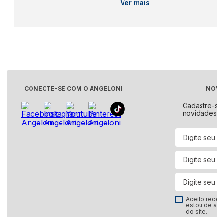
Ver mais
Qual é o melhor 
É importante ressaltar qu
e modelos no mercado, ca
excelentes como
Xiaomi
,
CONECTE-SE COM O ANGELONI
NO
Cadastre-
novidades
Aceito rec
estou de 
do site.