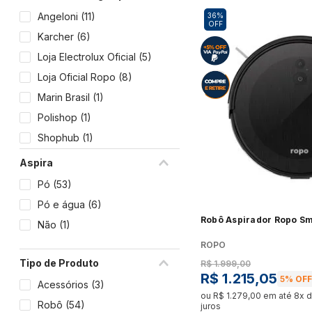
Lavanderia & Organização
Bancada
Panela Elétrica
Angeloni
(
11
)
36%
OFF
Ver tudo
Mamãe & Bebê
Karcher
(
6
)
Ver tudo
Loja Electrolux Oficial
(
5
)
Pet Shop
Lava-Louças
Máquina
Ralador e Moedor
Loja Oficial Ropo
(
8
)
Lojas Oficiais
Ver tudo
Ver tud
Marin Brasil
(
1
)
Ver tudo
Cartão Presente
Polishop
(
1
)
Triturador de Alimentos
Adega
Serviços
Kits
Shophub
(
1
)
Ver tudo
Ver tud
Webcontinental Marketplace
Ver tudo
Aspira
(
3
)
Pó
(
53
)
Expositor de Bebidas
Fogões 
Maquina de Sorvete
Pó e água
(
6
)
Ver tudo
Ver tud
Robô Aspirador Ropo Sma
Ver tudo
Não
(
1
)
ROPO
Peças e Acessórios
Styler
Tipo de Produto
R$
1
.
999
,
00
R$
1
.
215
,
05
5%
OFF 
Acessórios
(
3
)
Bebedouro e Purificador
Ver tud
ou
R$
1
.
279
,
00
em até
8
x 
Robô
(
54
)
Cooktop
juros