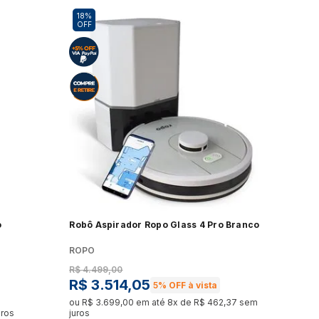
Elétrico
Processador de Alimentos
18%
OFF
udo
Ver tudo
ora de Roupa
Aquecedor de Alimentos
udo
Ver tudo
asqueira
Máquina de Costura
udo
Ver tudo
panheira
udo
o
Robô Aspirador Ropo Glass 4 Pro Branco
ROPO
R$
4
.
499
,
00
R$
3
.
514
,
05
5%
OFF à vista
ou
R$
3
.
699
,
00
em até
8
x de
R$
462
,
37
sem
ros
juros