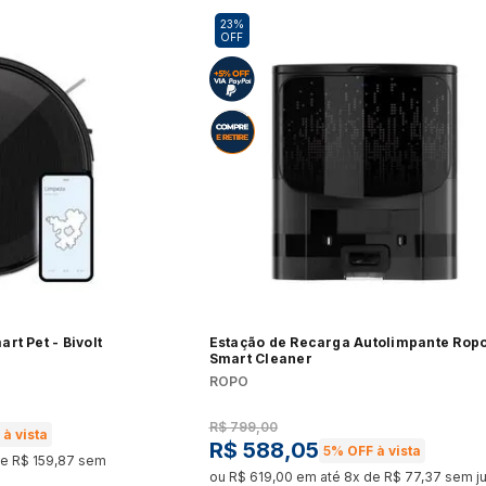
Forno 
Panificadora
Pipoqueira
23%
OFF
Ver t
Ver tudo
Ver tudo
 de Bebidas
Máquina de Lavar
Secad
Torradeira
Vaporizador
o
Ver tudo
Ver t
Ver tudo
Ver tudo
Kits
Churr
Máquina de Gelo
Peças e Acessórios
o
Ver tudo
Ver t
Ver tudo
Ver tudo
e Fornos Industriais
Fogão a Lenha e Lareira
Cham
Chopeiras
Ecológica
o
Ver t
rt Pet - Bivolt
Estação de Recarga Autolimpante Rop
Ver tudo
Ver tudo
Smart Cleaner
ROPO
R$
799
,
00
à vista
o
R$
588
,
05
5%
OFF à vista
de
R$
159
,
87
sem
ou
R$
619
,
00
em até
8
x de
R$
77
,
37
sem ju