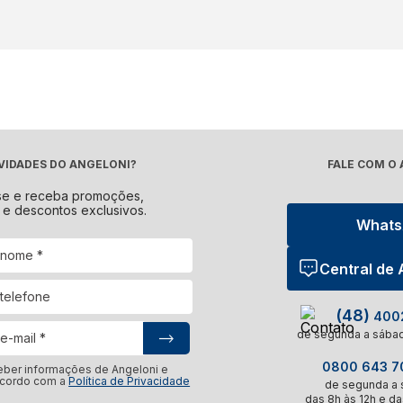
aspirador robô que existe?
e isso pode variar de acordo com as necessidades e prefer
da um com suas características específicas. No
Angeloni 
Multilaser
,
Midea
,
Electrolux
e muito mais. Confira as pr
VIDADES DO ANGELONI?
FALE COM O
se e receba promoções,
 e descontos exclusivos.
What
Central de
(48)
4002
de segunda a sábad
0800 643 70
eber informações de Angeloni e
acordo com a
Política de Privacidade
de segunda a s
das 8h às 12h e da