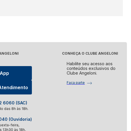
ências de cada pessoa. Existem diferentes marcas
Eletro
você encontra diversas opções de marcas
omoções!
 ANGELONI
CONHEÇA O CLUBE ANGELONI
Habilite seu acesso aos
conteúdos exclusivos do
sApp
Clube Angeloni.
Faça parte
 Atendimento
 6060 (SAC)
o das 8h às 18h.
40 (Ouvidoria)
exta-feira,
s 13h30 às 18h,