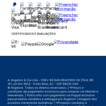
CERTIFICADOS E AVALIAÇÕES
A. Angeloni & Cia Ltda - CNPJ: 83.646.984/0069-06 | Rod. BR
101, s/n Km 156,5 - Porto Belo, SC - CEP 88210-000
© Angeloni. Todos os direitos reservados. | *Preços e
condições de pagamento exclusivos para compras via internet e
televendas. | *Desconto com pagamento via Paypal exclusivo
para produtos vendidos e entregue por Angeloni. | Imagens dos
produtos meramente ilustrativas. | *Produtos vendidos e