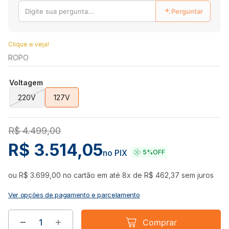
Perguntar
Clique e veja!
ROPO
Voltagem
220V
127V
R$
4
.
499
,
00
R$
3
.
514
,
05
no PIX
5%
OFF
ou
R$
3
.
699
,
00
no cartão em até
8
x de
R$
462
,
37
sem juros
Ver opções de pagamento e parcelamento
Comprar