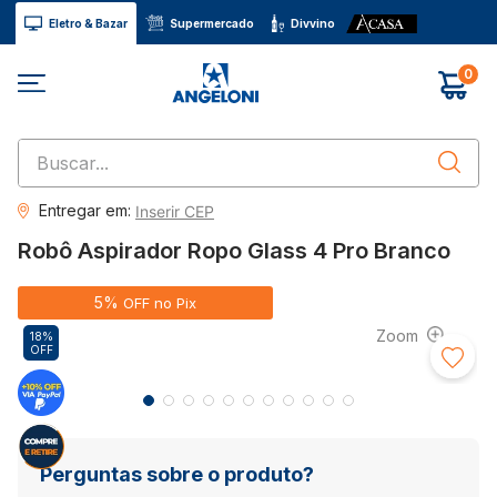
Eletro & Bazar
Supermercado
Divvino
0
Buscar...
Entregar em:
Inserir CEP
Robô Aspirador Ropo Glass 4 Pro Branco
5%
OFF no Pix
18%
OFF
Perguntas sobre o produto?