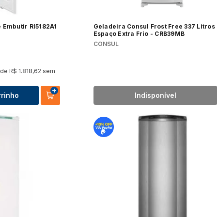
 Embutir RI5182A1
Geladeira Consul Frost Free 337 Litro
Espaço Extra Frio - CRB39MB
CONSUL
 de
R$
1
.
818
,
62
sem
rrinho
Indisponível