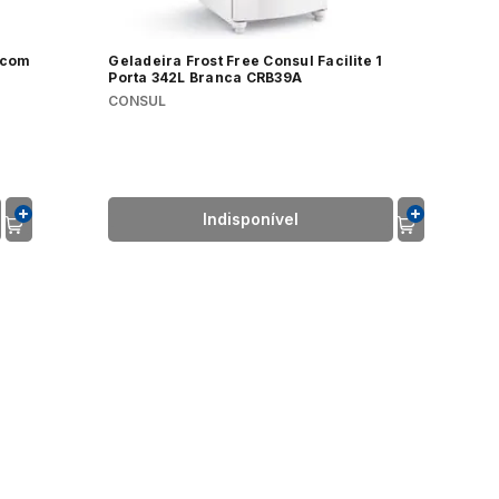
s com
Geladeira Frost Free Consul Facilite 1
Porta 342L Branca CRB39A
CONSUL
Indisponível