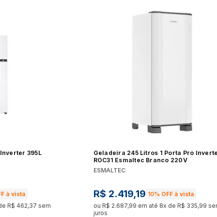
Forno 
Panificadora
Pipoqueira
Ver t
Ver tudo
Ver tudo
 de Bebidas
Máquina de Lavar
Secad
Torradeira
Vaporizador
o
Ver tudo
Ver t
Ver tudo
Ver tudo
Kits
Churr
Máquina de Gelo
Peças e Acessórios
o
Ver tudo
Ver t
Ver tudo
Ver tudo
e Fornos Industriais
Fogão a Lenha e Lareira
Cham
Chopeiras
Ecológica
o
Ver t
Inverter 395L
Geladeira 245 Litros 1 Porta Pro Invert
Ver tudo
Ver tudo
ROC31 Esmaltec Branco 220V
ESMALTEC
R$
2
.
419
,
19
F à vista
10%
OFF à vista
o
 de
R$
462
,
37
sem
ou
R$
2
.
687
,
99
em até
8
x de
R$
335
,
99
se
juros