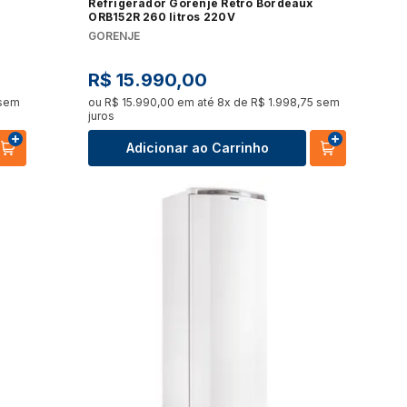
Refrigerador Gorenje Retrô Bordeaux
ORB152R 260 litros 220V
GORENJE
R$
15
.
990
,
00
sem
ou
R$
15
.
990
,
00
em até
8
x de
R$
1
.
998
,
75
sem
juros
Adicionar ao Carrinho