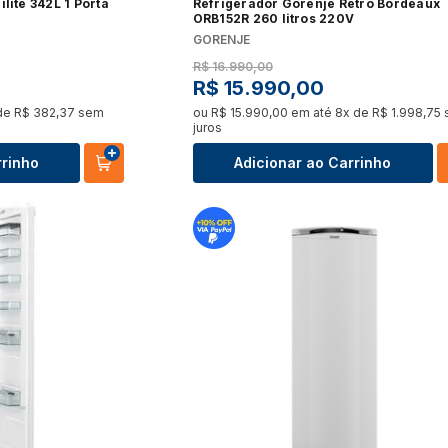
lite 342L 1 Porta
Refrigerador Gorenje Retrô Bordeaux
ORB152R 260 litros 220V
GORENJE
R$
16
.
990
,
00
R$
15
.
990
,
00
de
R$
382
,
37
sem
ou
R$
15
.
990
,
00
em até
8
x de
R$
1
.
998
,
75
juros
rrinho
Adicionar ao Carrinho