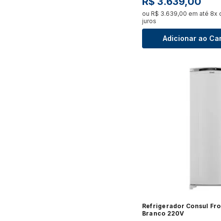
R$
3
.
639
,
00
ou
R$
3
.
639
,
00
em até
8
x
juros
Adicionar ao Ca
Refrigerador Consul Fros
Branco 220V