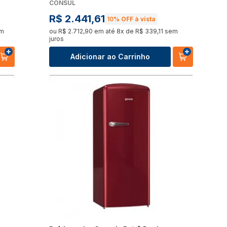
CONSUL
R$
2
.
441
,
61
10%
OFF à vista
m
ou
R$
2
.
712
,
90
em até
8
x de
R$
339
,
11
sem
juros
Adicionar ao Carrinho