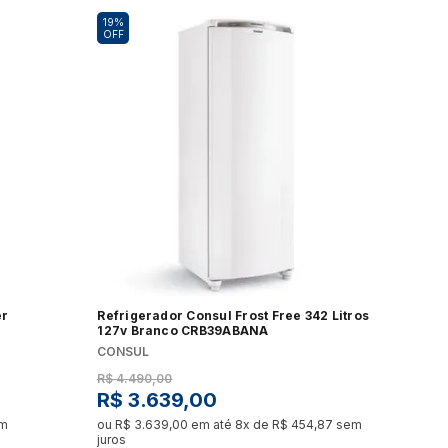
Elétrico
Processador de Alimentos
19%
OFF
udo
Ver tudo
ora de Roupa
Aquecedor de Alimentos
udo
Ver tudo
asqueira
Máquina de Costura
udo
Ver tudo
panheira
udo
er
Refrigerador Consul Frost Free 342 Litros
127v Branco CRB39ABANA
CONSUL
R$
4
.
490
,
00
R$
3
.
639
,
00
m
ou
R$
3
.
639
,
00
em até
8
x de
R$
454
,
87
sem
juros