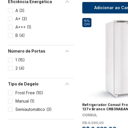
Eficiência Energética
Fogão
Adicionar ao Ca
A
(
3
)
Fornos
A+
(
3
)
Geladeira e Refrigerador
15%
OFF
A+++
(
1
)
Lava e Seca
B
(
4
)
Lava-Louças
Máquina de Lavar
Número de Portas
Micro-ondas
1
(
15
)
Ar-Condicionado
2
(
4
)
Cervejeira
Coifas e Depuradores
Tipo de Degelo
Freezer
Frost Free
(
10
)
Frigobar
Manual
(
1
)
Secadora de Roupa
Refrigerador Consul Fros
Ver tudo
Semiautomático
(
3
)
127v Branco CRB39ABA
CONSUL
R$
4
.
290
,
00