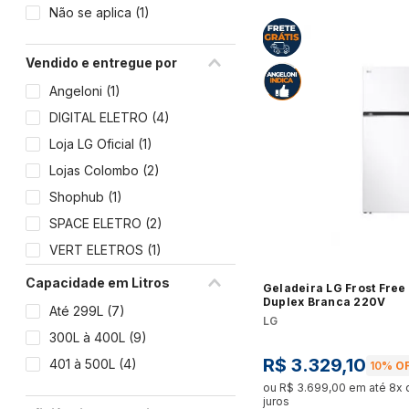
Lavanderia & Organização
Bancada
Não se aplica
(
1
)
Panela Elétrica
Ver tudo
Mamãe & Bebê
Ver tudo
Vendido e entregue por
Pet Shop
Lava-Louças
Máquina
Angeloni
(
1
)
Ralador e Moedor
Lojas Oficiais
Ver tudo
Ver tud
DIGITAL ELETRO
(
4
)
Ver tudo
Cartão Presente
Loja LG Oficial
(
1
)
Triturador de Alimentos
Adega
Lojas Colombo
(
2
)
Serviços
Kits
Shophub
(
1
)
Ver tudo
Ver tud
Ver tudo
SPACE ELETRO
(
2
)
Expositor de Bebidas
Fogões 
VERT ELETROS
(
1
)
Maquina de Sorvete
Webcontinental Marketplace
Ver tudo
Ver tud
Capacidade em Litros
Geladeira LG Frost Free 
Ver tudo
(
4
)
Duplex Branca 220V
Até 299L
(
7
)
LG
300L à 400L
(
9
)
Peças e Acessórios
Styler
R$
3
.
329
,
10
401 à 500L
(
4
)
10%
OF
Bebedouro e Purificador
Ver tud
ou
R$
3
.
699
,
00
em até
8
x
Cooktop
juros