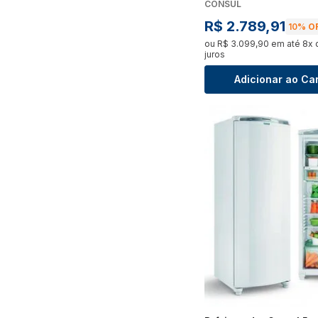
CONSUL
R$
2
.
789
,
91
10%
OF
ou
R$
3
.
099
,
90
em até
8
x
juros
Adicionar ao Ca