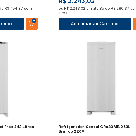
R$
2
.
243
,
02
 de
R$
454
,
87
sem
ou
R$
2
.
243
,
02
em até
8
x de
R$
280
,
37
se
juros
rrinho
Adicionar ao Carrinho
t Free 342 Litros
Refrigerador Consul CRA30MB 263L
Branco 220V