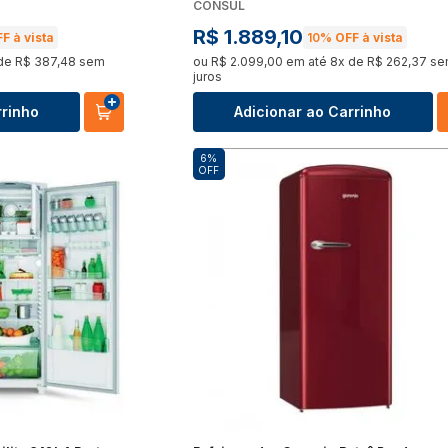
CONSUL
R$
1
.
889
,
10
F à vista
10%
OFF à vista
 de
R$
387
,
48
sem
ou
R$
2
.
099
,
00
em até
8
x de
R$
262
,
37
se
juros
rrinho
Adicionar ao Carrinho
6%
OFF