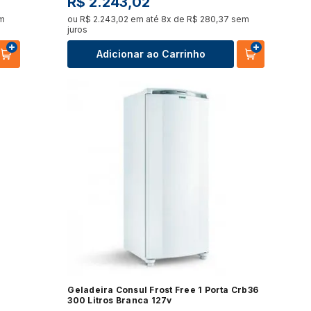
R$
2
.
243
,
02
m
ou
R$
2
.
243
,
02
em até
8
x de
R$
280
,
37
sem
juros
Adicionar ao Carrinho
Geladeira Consul Frost Free 1 Porta Crb36
300 Litros Branca 127v