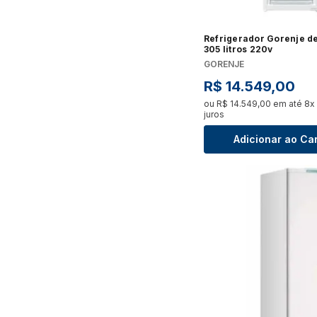
Refrigerador Gorenje de
305 litros 220v
GORENJE
R$
14
.
549
,
00
ou
R$
14
.
549
,
00
em até
8
x
juros
Adicionar ao Ca