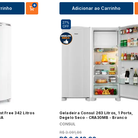
rrinho
Adicionar ao Carrinho
27%
OFF
t Free 342 Litros
Geladeira Consul 263 Litros, 1 Porta,
NA
Degelo Seco - CRA30MB - Branco
CONSUL
R$
3
.
091
,
86