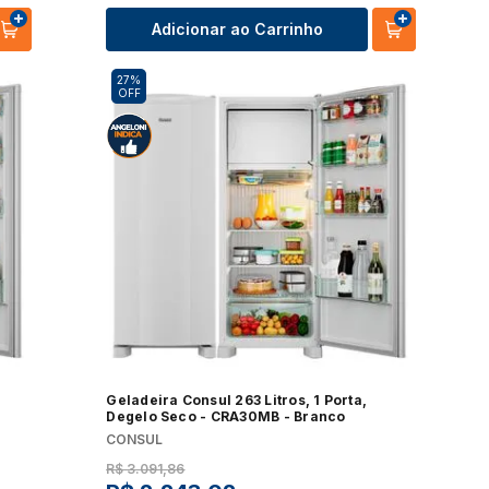
Adicionar ao Carrinho
27%
OFF
Geladeira Consul 263 Litros, 1 Porta,
Degelo Seco - CRA30MB - Branco
CONSUL
R$
3
.
091
,
86