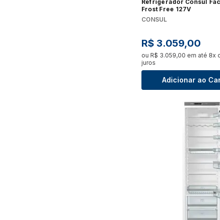
Refrigerador Consul Faci
Frost Free 127V
CONSUL
R$
3
.
059
,
00
ou
R$
3
.
059
,
00
em até
8
x 
juros
Adicionar ao Ca