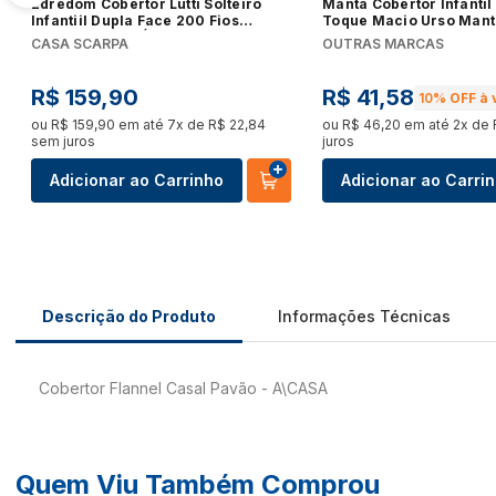
Edredom Cobertor Lutti Solteiro
Manta Cobertor Infanti
Fogão
Infantiil Dupla Face 200 Fios
Toque Macio Urso Mant
Rainbow Arcos Íris Rosa
CASA SCARPA
OUTRAS MARCAS
Fornos
Geladeira e Refrigerador
R$
159
,
90
R$
41
,
58
10%
OFF à 
Lava e Seca
ou
R$
159
,
90
em até
7
x de
R$
22
,
84
ou
R$
46
,
20
em até
2
x de
sem juros
juros
Lava-Louças
Máquina de Lavar
Adicionar ao Carrinho
Adicionar ao Carri
Micro-ondas
Ar-Condicionado
Cervejeira
Coifas e Depuradores
Descrição do Produto
Informações Técnicas
Freezer
Frigobar
Cobertor Flannel Casal Pavão - A\CASA
Secadora de Roupa
Ver tudo
Quem Viu Também Comprou