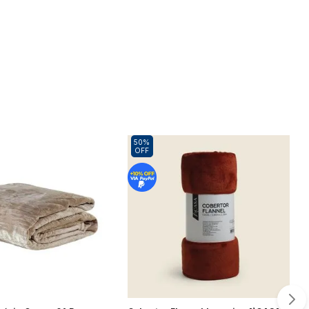
Elétrico
Processador de Alimentos
udo
Ver tudo
ora de Roupa
Aquecedor de Alimentos
udo
Ver tudo
asqueira
Máquina de Costura
50%
udo
OFF
Ver tudo
panheira
udo