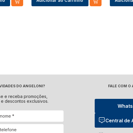
nho
Adicionar ao Carrinho
Adiciona
VIDADES DO ANGELONI?
FALE COM O
se e receba promoções,
 e descontos exclusivos.
What
Central de