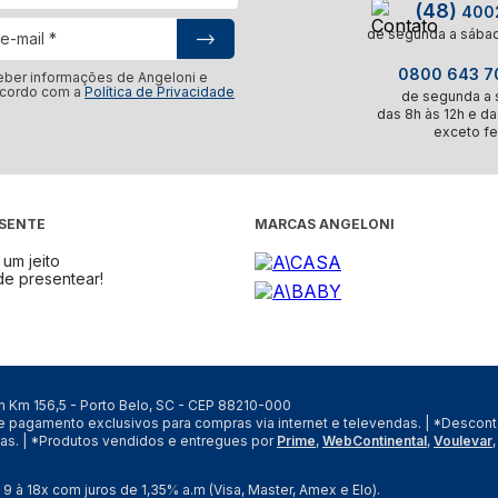
(48)
4002
de segunda a sábad
0800 643 70
eber informações de Angeloni e
acordo com a
Política de Privacidade
de segunda a s
das 8h às 12h e da
exceto fe
ESENTE
MARCAS ANGELONI
um jeito
de presentear!
/n Km 156,5 - Porto Belo, SC - CEP 88210-000
de pagamento exclusivos para compras via internet e televendas. | *Desco
vas. | *Produtos vendidos e entregues por
Prime
,
WebContinental
,
Voulevar
à 18x com juros de 1,35% a.m (Visa, Master, Amex e Elo).