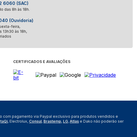
 6060 (SAC)
o das 8h às 18h.
40 (Ouvidoria)
exta-feira,
s 13h30 às 18h,
riados
CERTIFICADOS E AVALIAÇÕES
nto com pagamento via Paypal exclusivo para produtos vendidos e
,
taQi
, Electrolux,
Consul
,
Brastemp
,
LG
,
Atlas
e Dako não poderão ser