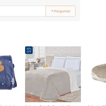
Forno 
Panificadora
Pipoqueira
Ver t
Perguntar
Ver tudo
Ver tudo
 de Bebidas
Máquina de Lavar
Secad
Torradeira
Vaporizador
o
Ver tudo
Ver t
Ver tudo
Ver tudo
Kits
Churr
Máquina de Gelo
Peças e Acessórios
16%
o
Ver tudo
Ver t
OFF
Ver tudo
Ver tudo
e Fornos Industriais
Fogão a Lenha e Lareira
Cham
Chopeiras
Ecológica
o
Ver t
Ver tudo
Ver tudo
o