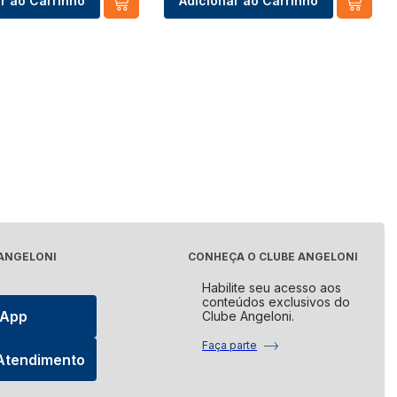
r ao Carrinho
Adicionar ao Carrinho
 ANGELONI
CONHEÇA O CLUBE ANGELONI
Habilite seu acesso aos
conteúdos exclusivos do
sApp
Clube Angeloni.
Faça parte
 Atendimento