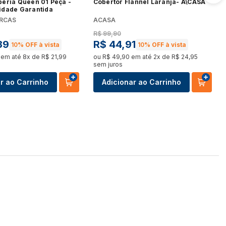
béria Queen 01 Peça -
Cobertor Flannel Laranja- A\CASA
idade Garantida
RCAS
ACASA
R$
99
,
90
39
R$
44
,
91
10%
OFF à vista
10%
OFF à vista
em até
8
x de
R$
21
,
99
ou
R$
49
,
90
em até
2
x de
R$
24
,
95
sem juros
r ao Carrinho
Adicionar ao Carrinho