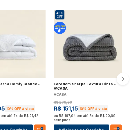
40%
OFF
erpa Comfy Branco -
Edredom Sherpa Textura Cinza -
A\CASA
ACASA
R$
279
,
90
95
R$
151
,
15
10%
OFF à vista
10%
OFF à vista
em até
7
x de
R$
21
,
42
ou
R$
167
,
94
em até
8
x de
R$
20
,
99
sem juros