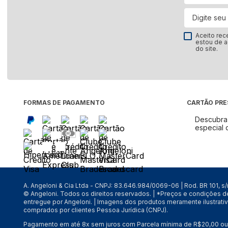
Aceito rec
estou de 
do site.
FORMAS DE PAGAMENTO
CARTÃO PR
Descubra 
especial 
A. Angeloni & Cia Ltda - CNPJ: 83.646.984/0069-06 | Rod. BR 101, s
© Angeloni. Todos os direitos reservados. | *Preços e condições 
entregue por Angeloni. | Imagens dos produtos meramente ilustrati
comprados por clientes Pessoa Jurídica (CNPJ).
Pagamento em até 8x sem juros com Parcela mínima de R$20,00 ou 9 