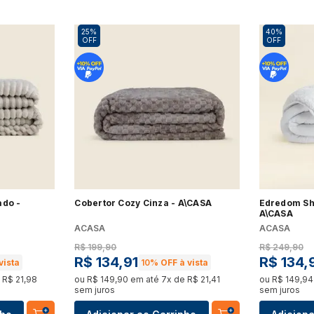
25%
40%
OFF
OFF
ado -
Cobertor Cozy Cinza - A\CASA
Edredom Sh
A\CASA
ACASA
ACASA
R$
199
,
90
R$
249
,
90
R$
134
,
91
R$
134
,
vista
10%
OFF à vista
e
R$
21
,
98
ou
R$
149
,
90
em até
7
x de
R$
21
,
41
ou
R$
149
,
94
sem juros
sem juros