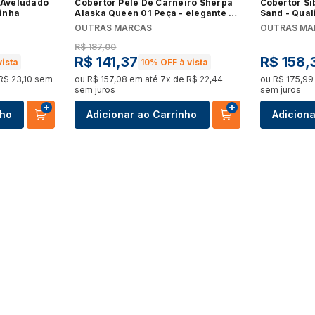
l Aveludado
Cobertor Pele De Carneiro Sherpa
Cobertor Si
inha
Alaska Queen 01 Peça - elegante na
Sand - Qual
cor Cinza
OUTRAS MARCAS
OUTRAS MA
R$
187
,
00
R$
141
,
37
R$
158
,
vista
10%
OFF à vista
R$
23
,
10
sem
ou
R$
157
,
08
em até
7
x de
R$
22
,
44
ou
R$
175
,
99
sem juros
sem juros
nho
Adicionar ao Carrinho
Adiciona