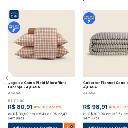
25%
OFF
Jogo de Cama Plaid Microfibra
Cobertor Flannel Canel
Laranja - A\CASA
A\CASA
ACASA
ACASA
R$
119
,
90
R$
80
,
91
R$
98
,
91
10%
OFF à vista
10%
OFF à 
ou
R$
89
,
90
em até
4
x de
R$
22
,
47
ou
R$
109
,
90
em até
5
x d
sem juros
sem juros