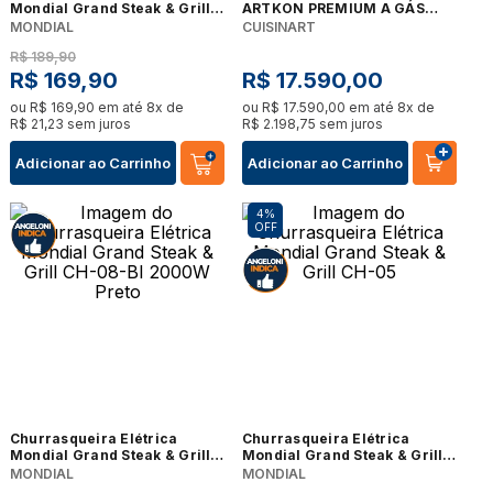
Mondial Grand Steak & Grill II
ARTKON PREMIUM A GÁS
CH-07
COM 3 QUEIMADORES EM
MONDIAL
CUISINART
AÇO INOXIDÁVEL 65CM 220V
R$
189
,
90
4093250002
R$
169
,
90
R$
17
.
590
,
00
ou
R$
169
,
90
em até
8
x de
ou
R$
17
.
590
,
00
em até
8
x de
R$
21
,
23
sem juros
R$
2
.
198
,
75
sem juros
Adicionar ao Carrinho
Adicionar ao Carrinho
4%
OFF
Churrasqueira Elétrica
Churrasqueira Elétrica
Mondial Grand Steak & Grill
Mondial Grand Steak & Grill
CH-08-BI 2000W Preto
CH-05
MONDIAL
MONDIAL