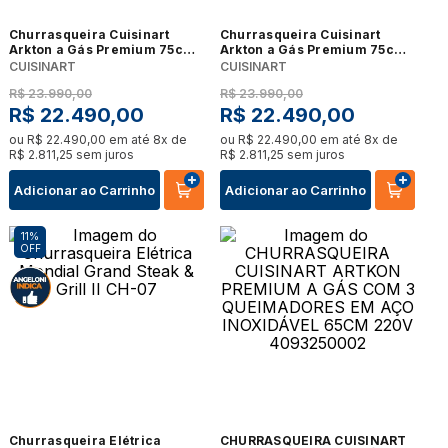
Churrasqueira Cuisinart
Churrasqueira Cuisinart
Arkton a Gás Premium 75cm
Arkton a Gás Premium 75cm
4 queimadores 220V -
4 queimadores 220V -
CUISINART
CUISINART
4093250004
4093250004
R$
23
.
990
,
00
R$
23
.
990
,
00
R$
22
.
490
,
00
R$
22
.
490
,
00
ou
R$
22
.
490
,
00
em até
8
x de
ou
R$
22
.
490
,
00
em até
8
x de
R$
2
.
811
,
25
sem juros
R$
2
.
811
,
25
sem juros
Adicionar ao Carrinho
Adicionar ao Carrinho
11%
OFF
Churrasqueira Elétrica
CHURRASQUEIRA CUISINART