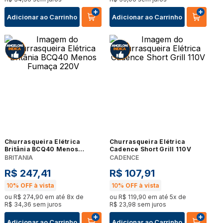
Adicionar ao Carrinho
Adicionar ao Carrinho
Churrasqueira Elétrica
Churrasqueira Elétrica
Britânia BCQ40 Menos
Cadence Short Grill 110V
Fumaça 220V
BRITANIA
CADENCE
R$
247
,
41
R$
107
,
91
10%
OFF à vista
10%
OFF à vista
ou
R$
274
,
90
em até
8
x de
ou
R$
119
,
90
em até
5
x de
R$
34
,
36
sem juros
R$
23
,
98
sem juros
Adicionar ao Carrinho
Adicionar ao Carrinho