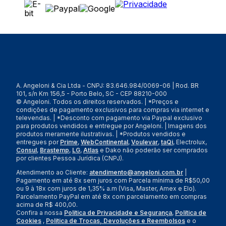
A. Angeloni & Cia Ltda - CNPJ: 83.646.984/0069-06 | Rod. BR
101, s/n Km 156,5 - Porto Belo, SC - CEP 88210-000
© Angeloni. Todos os direitos reservados. | *Preços e
condições de pagamento exclusivos para compras via internet e
televendas. | *Desconto com pagamento via Paypal exclusivo
para produtos vendidos e entregue por Angeloni. | Imagens dos
produtos meramente ilustrativas. | *Produtos vendidos e
entregues por
Prime
,
WebContinental
,
Voulevar
,
taQi
, Electrolux,
Consul
,
Brastemp
,
LG
,
Atlas
e Dako não poderão ser comprados
por clientes Pessoa Jurídica (CNPJ).
Atendimento ao Cliente:
atendimento@angeloni.com.br
|
Pagamento em até 8x sem juros com Parcela mínima de R$50,00
ou 9 à 18x com juros de 1,35% a.m (Visa, Master, Amex e Elo).
Parcelamento PayPal em até 8x com parcelamento em compras
acima de R$ 400,00.
Confira a nossa
Política de Privacidade e Segurança
,
Política de
Cookies
,
Política de Trocas, Devoluções e Reembolsos
e o