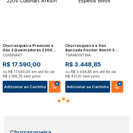
Churrasqueira Premium a
Churrasqueira a Gás
Gás 3 Queimadores 220V
Bancada Fischer Ranch 3
Cuisinart Arkton
Espetos Bivolt
CUISINART
TRAMONTINA
R$
17
.
590
,
00
R$
3
.
448
,
85
ou
R$
17
.
590
,
00
em até
8
x de
ou
R$
3
.
448
,
85
em até
8
x de
R$
2
.
198
,
75
sem juros
R$
431
,
10
sem juros
Adicionar ao Carrinho
Adicionar ao Carrinho
Churrasqueira