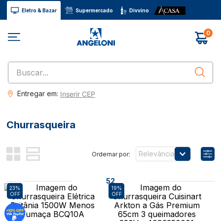
Eletro & Bazar
Supermercado
Divvino
0
Buscar...
Entregar em:
Inserir CEP
Churrasqueira
Relevância
52
23%
19%
OFF
OFF