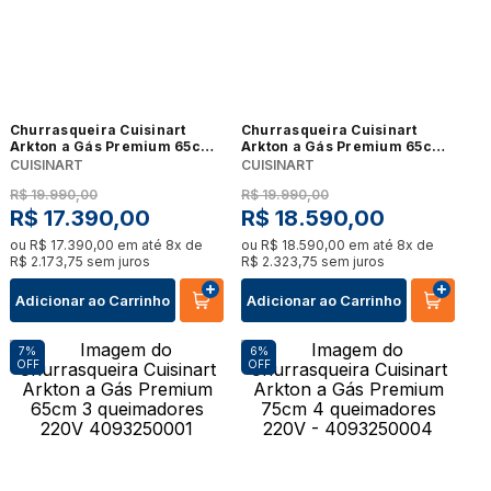
Churrasqueira Cuisinart
Churrasqueira Cuisinart
Arkton a Gás Premium 65cm
Arkton a Gás Premium 65cm
3 queimadores 220V
3 queimadores 220V -
CUISINART
CUISINART
4093250002
4093250001
R$
19
.
990
,
00
R$
19
.
990
,
00
R$
17
.
390
,
00
R$
18
.
590
,
00
ou
R$
17
.
390
,
00
em até
8
x de
ou
R$
18
.
590
,
00
em até
8
x de
R$
2
.
173
,
75
sem juros
R$
2
.
323
,
75
sem juros
Adicionar ao Carrinho
Adicionar ao Carrinho
7%
6%
OFF
OFF