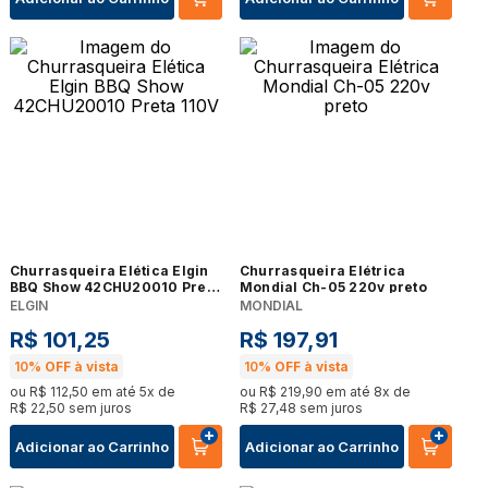
Churrasqueira Elética Elgin
Churrasqueira Elétrica
BBQ Show 42CHU20010 Preta
Mondial Ch-05 220v preto
110V
ELGIN
MONDIAL
R$
101
,
25
R$
197
,
91
10%
OFF à vista
10%
OFF à vista
ou
R$
112
,
50
em até
5
x de
ou
R$
219
,
90
em até
8
x de
R$
22
,
50
sem juros
R$
27
,
48
sem juros
Adicionar ao Carrinho
Adicionar ao Carrinho