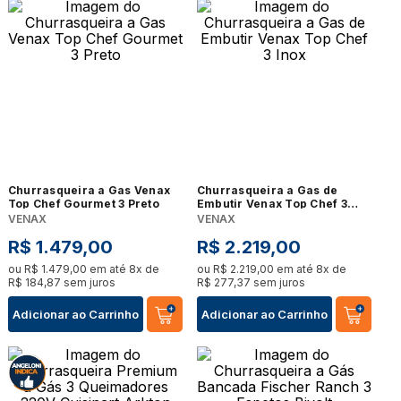
Churrasqueira a Gas Venax
Churrasqueira a Gas de
Top Chef Gourmet 3 Preto
Embutir Venax Top Chef 3
Inox
VENAX
VENAX
R$
1
.
479
,
00
R$
2
.
219
,
00
ou
R$
1
.
479
,
00
em até
8
x de
ou
R$
2
.
219
,
00
em até
8
x de
R$
184
,
87
sem juros
R$
277
,
37
sem juros
Adicionar ao Carrinho
Adicionar ao Carrinho