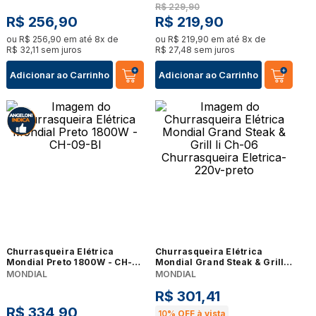
R$
229
,
90
R$
256
,
90
R$
219
,
90
ou
R$
256
,
90
em até
8
x de
ou
R$
219
,
90
em até
8
x de
R$
32
,
11
sem juros
R$
27
,
48
sem juros
Adicionar ao Carrinho
Adicionar ao Carrinho
Churrasqueira Elétrica
Churrasqueira Elétrica
Mondial Preto 1800W - CH-
Mondial Grand Steak & Grill Ii
09-BI
Ch-06 Churrasqueira
MONDIAL
MONDIAL
Eletrica-220v-preto
R$
301
,
41
R$
334
,
90
10%
OFF à vista