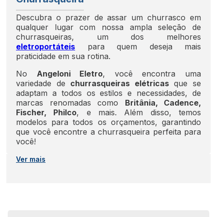
Descubra o prazer de assar um churrasco em
qualquer lugar com nossa ampla seleção de
churrasqueiras, um dos melhores
eletroportáteis
para quem deseja mais
praticidade em sua rotina.
No
Angeloni Eletro
, você encontra uma
variedade de
churrasqueiras elétricas
que se
adaptam a todos os estilos e necessidades, de
marcas renomadas como
Britânia, Cadence,
Fischer, Philco
, e mais. Além disso, temos
modelos para todos os orçamentos, garantindo
que você encontre a churrasqueira perfeita para
você!
Ver mais
O que saber antes de comprar uma
churrasqueira elétrica?
Ao escolher uma churrasqueira elétrica, é
importante considerar alguns aspectos para
garantir que você faça a escolha certa.