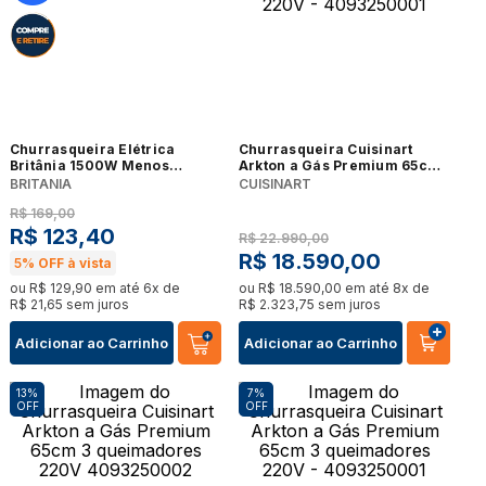
Churrasqueira Elétrica
Churrasqueira Cuisinart
Britânia 1500W Menos
Arkton a Gás Premium 65cm
Fumaça BCQ10A
3 queimadores 220V -
BRITANIA
CUISINART
4093250001
R$
169
,
00
R$
123
,
40
R$
22
.
990
,
00
R$
18
.
590
,
00
5%
OFF à vista
ou
R$
129
,
90
em até
6
x de
ou
R$
18
.
590
,
00
em até
8
x de
R$
21
,
65
sem juros
R$
2
.
323
,
75
sem juros
Adicionar ao Carrinho
Adicionar ao Carrinho
13%
7%
OFF
OFF