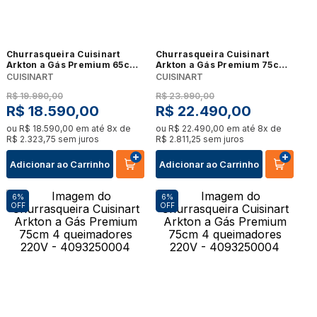
Churrasqueira Cuisinart
Churrasqueira Cuisinart
Arkton a Gás Premium 65cm
Arkton a Gás Premium 75cm
3 queimadores 220V
4 queimadores 220V -
CUISINART
CUISINART
4093250001
4093250004
R$
19
.
990
,
00
R$
23
.
990
,
00
R$
18
.
590
,
00
R$
22
.
490
,
00
ou
R$
18
.
590
,
00
em até
8
x de
ou
R$
22
.
490
,
00
em até
8
x de
R$
2
.
323
,
75
sem juros
R$
2
.
811
,
25
sem juros
Adicionar ao Carrinho
Adicionar ao Carrinho
6%
6%
OFF
OFF