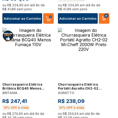
ou
R$
334
,
90
em até
8
x de
ou
R$
334
,
90
em até
8
x de
R$
41
,
86
sem juros
R$
41
,
86
sem juros
Adicionar ao Carrinho
Adicionar ao Carrinho
Churrasqueira Elétrica
Churrasqueira Elétrica
Britânia BCQ40 Menos
Portátil Agratto CH2-02
Fumaça 110V
Mr.Cheff 2000W Preto 220V
BRITANIA
AGRATTO
R$
247
,
41
R$
238
,
09
10%
OFF à vista
10%
OFF à vista
ou
R$
274
,
90
em até
8
x de
ou
R$
264
,
54
em até
8
x de
R$
34
,
36
sem juros
R$
33
,
06
sem juros