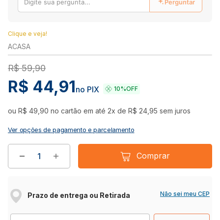
Perguntar
Clique e veja!
ACASA
R$
59
,
90
R$
44
,
91
no PIX
10%
OFF
ou
R$
49
,
90
no cartão em até
2
x de
R$
24
,
95
sem juros
Ver opções de pagamento e parcelamento
Comprar
Não sei meu CEP
Prazo de entrega ou Retirada