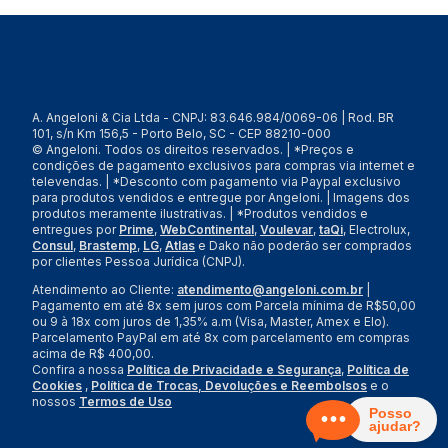
A. Angeloni & Cia Ltda - CNPJ: 83.646.984/0069-06 | Rod. BR
101, s/n Km 156,5 - Porto Belo, SC - CEP 88210-000
© Angeloni. Todos os direitos reservados. | *Preços e
condições de pagamento exclusivos para compras via internet e
televendas. | *Desconto com pagamento via Paypal exclusivo
para produtos vendidos e entregue por Angeloni. | Imagens dos
produtos meramente ilustrativas. | *Produtos vendidos e
entregues por
Prime
,
WebContinental
,
Voulevar
,
taQi
, Electrolux,
Consul
,
Brastemp
,
LG
,
Atlas
e Dako não poderão ser comprados
por clientes Pessoa Jurídica (CNPJ).
Atendimento ao Cliente:
atendimento@angeloni.com.br
|
Pagamento em até 8x sem juros com Parcela mínima de R$50,00
ou 9 à 18x com juros de 1,35% a.m (Visa, Master, Amex e Elo).
Parcelamento PayPal em até 8x com parcelamento em compras
acima de R$ 400,00.
Confira a nossa
Política de Privacidade e Segurança
,
Política de
Cookies
,
Política de Trocas, Devoluções e Reembolsos
e o
nossos
Termos de Uso