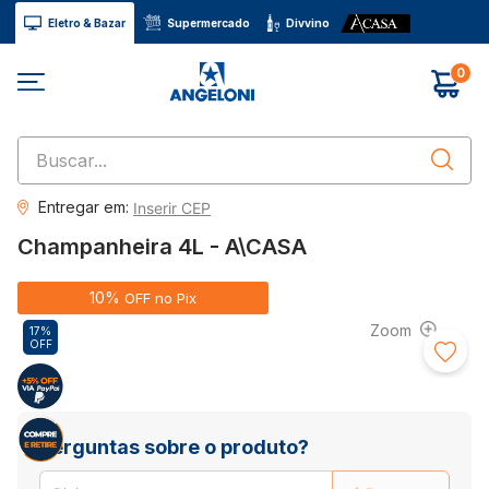
Eletro & Bazar
Supermercado
Divvino
0
Buscar...
Entregar em:
Inserir CEP
Champanheira 4L - A\CASA
10%
OFF no Pix
17%
OFF
Perguntas sobre o produto?