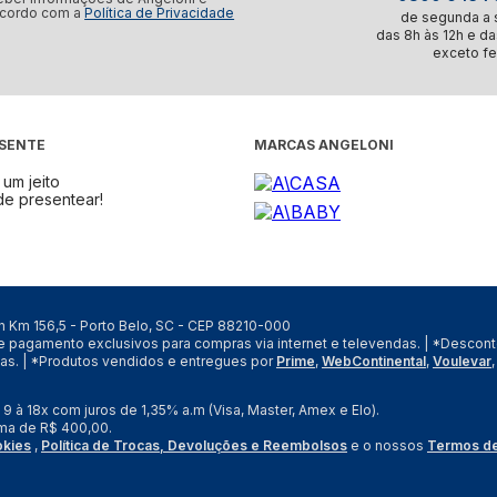
acordo com a
Política de Privacidade
de segunda a s
das 8h às 12h e da
exceto fe
ESENTE
MARCAS ANGELONI
um jeito
de presentear!
/n Km 156,5 - Porto Belo, SC - CEP 88210-000
de pagamento exclusivos para compras via internet e televendas. | *Desco
vas. | *Produtos vendidos e entregues por
Prime
,
WebContinental
,
Voulevar
à 18x com juros de 1,35% a.m (Visa, Master, Amex e Elo).
ma de R$ 400,00.
okies
,
Política de Trocas, Devoluções e Reembolsos
e o nossos
Termos d