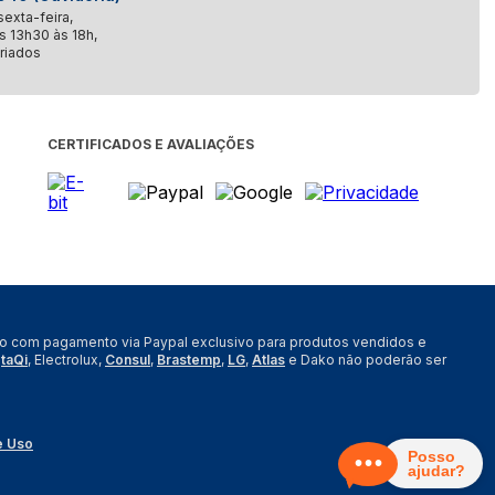
exta-feira,
s 13h30 às 18h,
riados
CERTIFICADOS E AVALIAÇÕES
nto com pagamento via Paypal exclusivo para produtos vendidos e
,
taQi
, Electrolux,
Consul
,
Brastemp
,
LG
,
Atlas
e Dako não poderão ser
e Uso