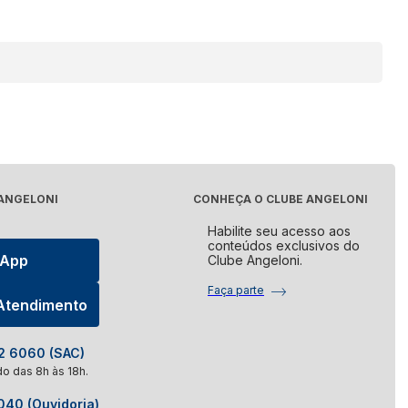
Elétrico
Processador de Alimentos
udo
Ver tudo
ora de Roupa
Aquecedor de Alimentos
udo
Ver tudo
asqueira
Máquina de Costura
udo
 ANGELONI
CONHEÇA O CLUBE ANGELONI
Ver tudo
Habilite seu acesso aos
panheira
conteúdos exclusivos do
sApp
Clube Angeloni.
udo
Faça parte
 Atendimento
 6060 (SAC)
o das 8h às 18h.
40 (Ouvidoria)