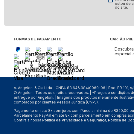
estou de 
Fogão
do site.
Fornos
Geladeira e Refrigerador
Lava e Seca
Lava-Louças
FORMAS DE PAGAMENTO
CARTÃO PR
Máquina de Lavar
Descubra 
especial 
Micro-ondas
Ar-Condicionado
Cervejeira
Coifas e Depuradores
A. Angeloni & Cia Ltda - CNPJ: 83.646.984/0069-06 | Rod. BR 101, s
Freezer
© Angeloni. Todos os direitos reservados. | *Preços e condições 
Frigobar
entregue por Angeloni. | Imagens dos produtos meramente ilustrati
comprados por clientes Pessoa Jurídica (CNPJ).
Secadora de Roupa
Pagamento em até 8x sem juros com Parcela mínima de R$20,00 ou 9 
Ver tudo
Parcelamento PayPal em até 8x com parcelamento em compras aci
Confira a nossa
Política de Privacidade e Segurança
,
Política de Co