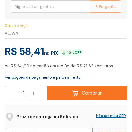
Perguntar
Clique e veja!
ACASA
R$
58
,
41
no PIX
10%
OFF
ou
R$
64
,
90
no cartão em até
3
x de
R$
21
,
63
sem juros
Ver opções de pagamento e parcelamento
Comprar
Não sei meu CEP
Prazo de entrega ou Retirada