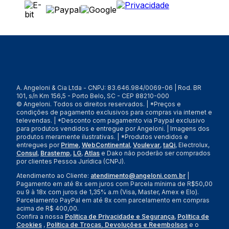
A. Angeloni & Cia Ltda - CNPJ: 83.646.984/0069-06 | Rod. BR
101, s/n Km 156,5 - Porto Belo, SC - CEP 88210-000
© Angeloni. Todos os direitos reservados. | *Preços e
condições de pagamento exclusivos para compras via internet e
televendas. | *Desconto com pagamento via Paypal exclusivo
para produtos vendidos e entregue por Angeloni. | Imagens dos
produtos meramente ilustrativas. | *Produtos vendidos e
entregues por
Prime
,
WebContinental
,
Voulevar
,
taQi
, Electrolux,
Consul
,
Brastemp
,
LG
,
Atlas
e Dako não poderão ser comprados
por clientes Pessoa Jurídica (CNPJ).
Atendimento ao Cliente:
atendimento@angeloni.com.br
|
Pagamento em até 8x sem juros com Parcela mínima de R$50,00
ou 9 à 18x com juros de 1,35% a.m (Visa, Master, Amex e Elo).
Parcelamento PayPal em até 8x com parcelamento em compras
acima de R$ 400,00.
Confira a nossa
Política de Privacidade e Segurança
,
Política de
Cookies
,
Política de Trocas, Devoluções e Reembolsos
e o