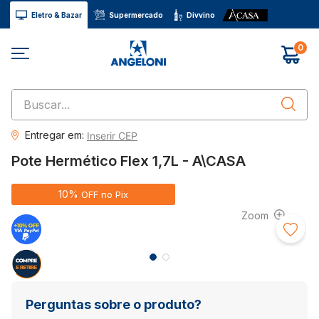
Eletro & Bazar
Supermercado
Divvino
0
Buscar...
Entregar em:
Inserir CEP
Pote Hermético Flex 1,7L - A\CASA
10%
OFF no Pix
Perguntas sobre o produto?