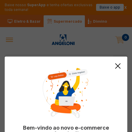
Baixe nosso
SuperApp
e tenha ofertas exclusivas
Baixe o app
toda semana!
Eletro & Bazar
Supermercado
Divvino
0
Busque o que deseja
PURO COCO
PURO COCO
Bem-vindo ao novo e-commerce