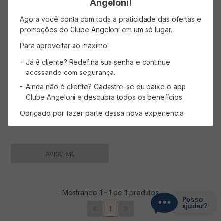
Angeloni!
Agora você conta com toda a praticidade das ofertas e
1
produto
promoções do Clube Angeloni em um só lugar.
Para aproveitar ao máximo:
Já é cliente? Redefina sua senha e continue
Água de Coco PURO COCO 1L
acessando com segurança.
Ainda não é cliente? Cadastre-se ou baixe o app
Clube Angeloni e descubra todos os benefícios.
Obrigado por fazer parte dessa nova experiência!
AVISE-ME
Mostrando
1
-
1
de
1
produtos
1