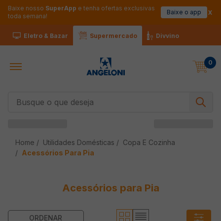
Baixe nosso
SuperApp
e tenha ofertas exclusivas
Baixe o app
toda semana!
Eletro & Bazar
Supermercado
Divvino
0
Busque o que deseja
Utilidades Domésticas
Copa E Cozinha
Acessórios Para Pia
Acessórios para Pia