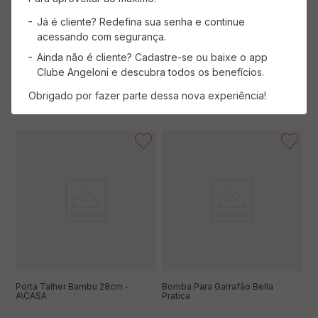
( R$ 59,90/un )
( R$ 69,90/un )
Já é cliente? Redefina sua senha e continue
R$
59
,
90
R$
69
,
90
acessando com segurança.
Ainda não é cliente? Cadastre-se ou baixe o app
Clube Angeloni e descubra todos os benefícios.
ADICIONAR AO CARRINHO
ADICIONAR AO CARRINHO
Obrigado por fazer parte dessa nova experiência!
Porta Talher Bambu 28cm -
Bomba Para Garrafão Bella
A\CASA
Pratica