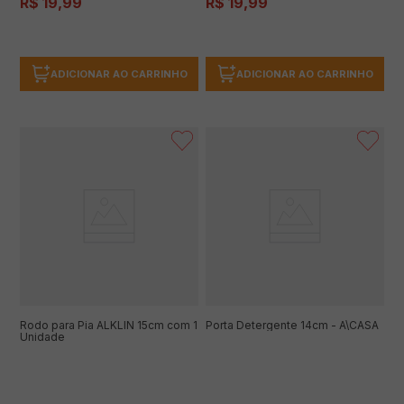
R$
19
,
99
R$
19
,
99
ADICIONAR AO CARRINHO
ADICIONAR AO CARRINHO
Rodo para Pia ALKLIN 15cm com 1
Porta Detergente 14cm - A\CASA
Unidade