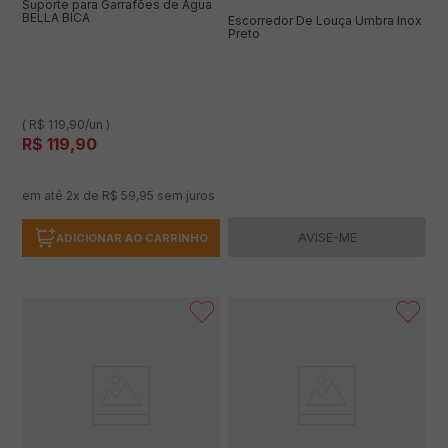
Suporte para Garrafões de Água
BELLA BICA
Escorredor De Louça Umbra Inox
Preto
( R$ 119,90/un )
R$
119
,
90
em até
2
x de
R$
59
,
95
sem juros
AVISE-ME
ADICIONAR AO CARRINHO