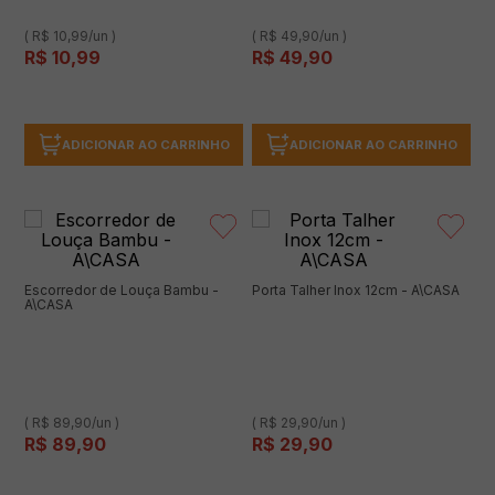
( R$ 10,99/un )
( R$ 49,90/un )
R$
10
,
99
R$
49
,
90
ADICIONAR AO CARRINHO
ADICIONAR AO CARRINHO
Escorredor de Louça Bambu -
Porta Talher Inox 12cm - A\CASA
A\CASA
( R$ 89,90/un )
( R$ 29,90/un )
R$
89
,
90
R$
29
,
90