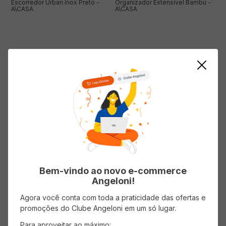
Escorredor Urban Inox Preto -
Organizador Extensível Bambu -
A\CASA
A\CASA
( R$ 99,90/un )
( R$ 79,90/un )
R$
99
,
90
R$
79
,
90
ADICIONAR AO CARRINHO
ADICIONAR AO CARRINHO
Bem-vindo ao novo e-commerce
Organizador de Pia Urban Inox -
Porta Papel Toalha Preto 33cm -
Angeloni!
A\CASA
A\CASA
Agora você conta com toda a praticidade das ofertas e
promoções do Clube Angeloni em um só lugar.
Para aproveitar ao máximo: