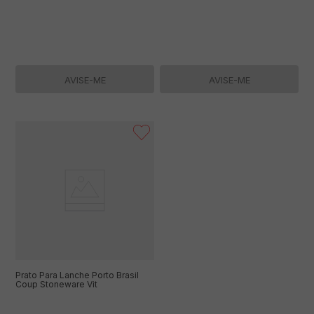
AVISE-ME
AVISE-ME
Prato Para Lanche Porto Brasil
Coup Stoneware Vit