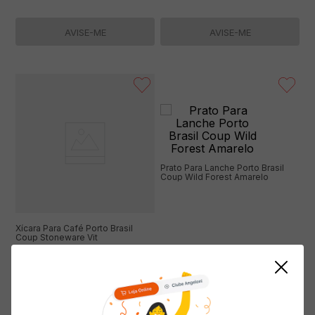
AVISE-ME
AVISE-ME
Prato Para Lanche Porto Brasil
Coup Wild Forest Amarelo
Xícara Para Café Porto Brasil
Coup Stoneware Vit