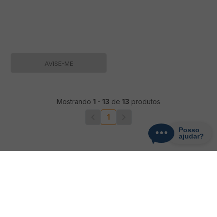
AVISE-ME
Mostrando
1
-
13
de
13
produtos
1
CADASTRE-SE
Receba promoções, novidades e descontos
exclusivos.