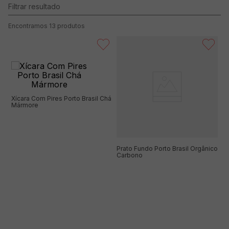
13
produtos
Xícara Com Pires Porto Brasil Chá
Mármore
Prato Fundo Porto Brasil Orgânico
Carbono