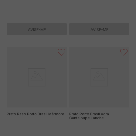
AVISE-ME
AVISE-ME
Prato Raso Porto Brasil Mármore
Prato Porto Brasil Agra
Cantaloupe Lanche