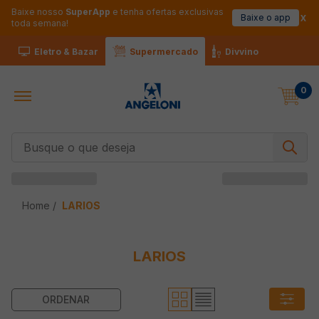
Baixe nosso
SuperApp
e tenha ofertas exclusivas
Baixe o app
toda semana!
Eletro & Bazar
Supermercado
Divvino
0
Busque o que deseja
LARIOS
LARIOS