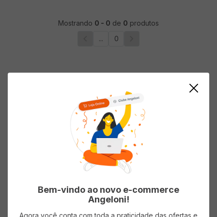
Mostrando
0
-
0
de
0
produtos
...
0
Bem-vindo ao novo e-commerce
Angeloni!
Agora você conta com toda a praticidade das ofertas e