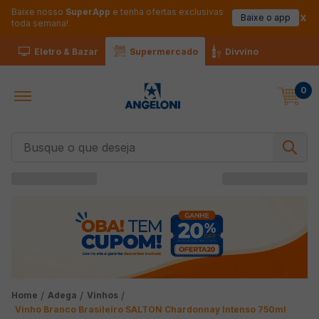
Baixe nosso
SuperApp
e tenha ofertas exclusivas
Baixe o app
toda semana!
Eletro & Bazar
Supermercado
Divvino
0
Busque o que deseja
Adega
Vinhos
Vinho Branco Brasileiro SALTON Chardonnay Intenso 750ml