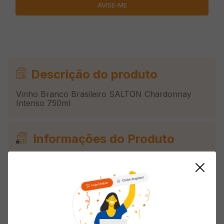
Descrição do produto
Vinho Branco Brasileiro SALTON Chardonnay
Intenso 750ml
Informações do Produto
Origem
Nacional
Uva
Chardonnay
País de Origem
Brasil
Classificação
Seco