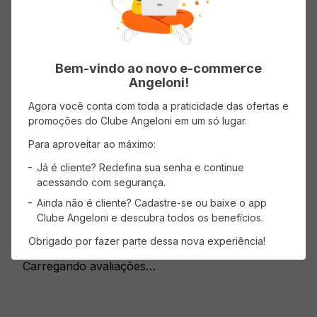
Tipo
Branco
Bem-vindo ao novo e-commerce
Angeloni!
Agora você conta com toda a praticidade das ofertas e
Avaliações
promoções do Clube Angeloni em um só lugar.
Para aproveitar ao máximo:
Carregando…
Já é cliente? Redefina sua senha e continue
Faça login para escrever uma avaliação.
acessando com segurança.
Ainda não é cliente? Cadastre-se ou baixe o app
Clube Angeloni e descubra todos os benefícios.
Mais recentes
Todos
Obrigado por fazer parte dessa nova experiência!
Carregando avaliações…