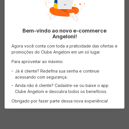
4 estrelas
0%
3 estrelas
0%
Bem-vindo ao novo e-commerce
2 estrelas
0%
Angeloni!
Agora você conta com toda a praticidade das ofertas e
1 estrela
0%
promoções do Clube Angeloni em um só lugar.
Para aproveitar ao máximo:
Faça login para escrever uma avaliação.
Já é cliente? Redefina sua senha e continue
acessando com segurança.
Mais recentes
Todos
Ainda não é cliente? Cadastre-se ou baixe o app
Clube Angeloni e descubra todos os benefícios.
Nenhuma avaliação
Obrigado por fazer parte dessa nova experiência!