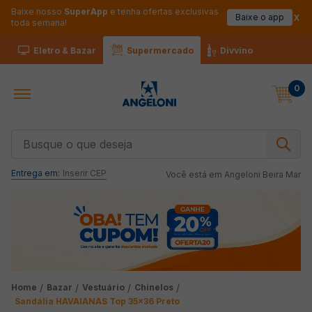
Baixe nosso
SuperApp
e tenha ofertas exclusivas
Baixe o app
toda semana!
Eletro & Bazar
Supermercado
Divvino
0
Busque o que deseja
Entrega em:
Inserir CEP
Você está em
Angeloni Beira Mar
Bazar
Vestuário
Chinelos
Sandália HAVAIANAS Top 35x36 Preto