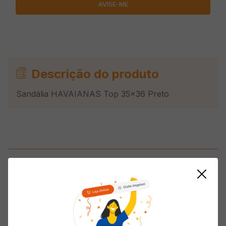
Descrição do produto
Sandália HAVAIANAS Top 35x36 Preto
Avaliações
Classificação média: 0
(0 avaliações)
5 estrelas
0%