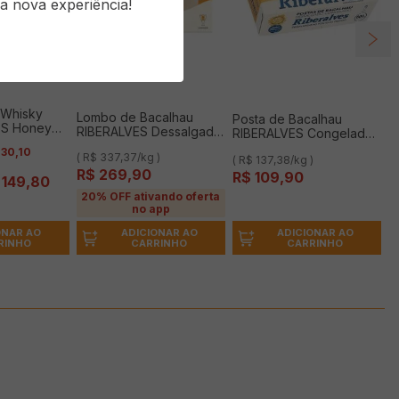
a nova experiência!
e Whisky
Lombo de Bacalhau
Posta de Bacalhau
'S Honey
RIBERALVES Dessalgado
RIBERALVES Congelada
Congelado 800g
Dessalgado 800g
30
,
10
( R$ 337,37/kg )
( R$ 137,38/kg )
R$
269
,
90
R$
109
,
90
149
,
80
20% OFF ativando oferta
no app
ADICIONAR AO
ONAR AO
ADICIONAR AO
CARRINHO
RINHO
CARRINHO