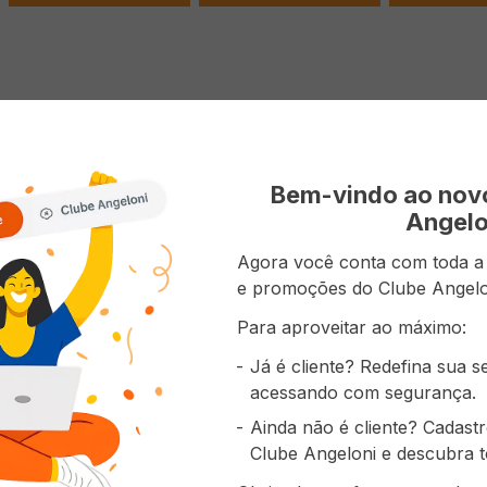
 do produto
 PHILCO 8x1 Preto 1400W 220V Ref.: PMP1600
Bem-vindo ao no
Angelo
Agora você conta com toda a p
e promoções do Clube Angelo
prou também
Para aproveitar ao máximo:
Já é cliente? Redefina sua 
acessando com segurança.
Ainda não é cliente? Cadast
Clube Angeloni e descubra t