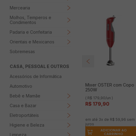
Mercearia
Molhos, Temperos e
Condimentos
Padaria e Confeitaria
Orientais e Mexicanos
Sobremesas
CASA, PESSOAL E OUTROS
Acessórios de Informática
Mixer OSTER com Copo
Automotivo
250W
Bebê e Mamãe
( R$ 179,90/un )
R$
179
,
90
Casa e Bazar
Eletroportáteis
em até
3
x de
R$
59
,
96
sem
juros
Higiene e Beleza
ADICIONAR AO
CARRINHO
Limpeza