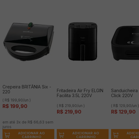
Crepeira BRITÂNIA Six -
Fritadeira Air Fry ELGIN
Sanduicheir
220
Facilita 3.5L 220V
Click 220V
( R$ 199,90/un )
R$
199
,
90
( R$ 219,90/un )
( R$ 129,90/un 
R$
219
,
90
R$
129
,
90
em até
3
x de
R$
66
,
63
sem
juros
ADICIONAR AO
ADICIONAR AO
ADICI
CARRINHO
CARRINHO
CAR