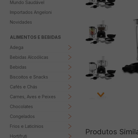
Mundo Saudável
8
º
Papel Higienico
Importados Angeloni
9
º
Macarrão
Novidades
10
º
Ovo
ALIMENTOS E BEBIDAS
Adega
Bebidas Alcoólicas
Bebidas
Biscoitos e Snacks
Cafés e Chás
Carnes, Aves e Peixes
Chocolates
Congelados
Frios e Laticínios
Produtos Simil
Hortifruti