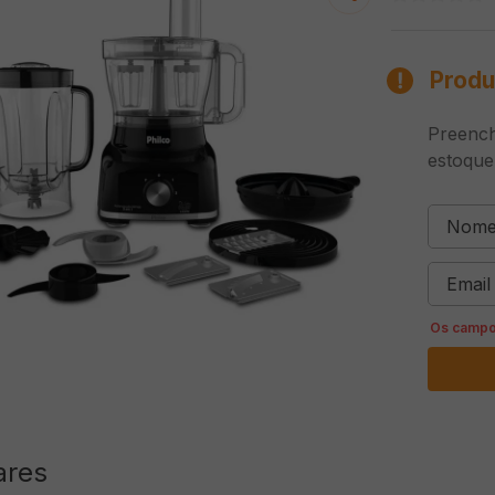
Produ
Preench
estoque
ares