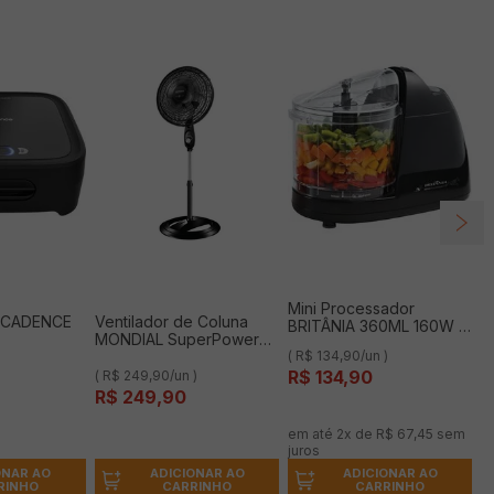
Mini Processador
a CADENCE
Ventilador de Coluna
BRITÂNIA 360ML 160W -
MONDIAL SuperPower
220
Preto 6 pás 40cm 220V
( R$ 134,90/un )
R$
134
,
90
)
( R$ 249,90/un )
R$
249
,
90
em até
2
x de
R$
67
,
45
sem
juros
ONAR AO
ADICIONAR AO
ADICIONAR AO
RINHO
CARRINHO
CARRINHO