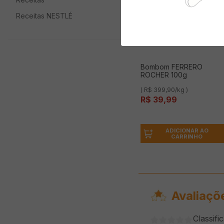
Receitas NESTLÉ
Bombom FERRERO
ROCHER 100g
( R$ 399,90/kg )
R$
39
,
99
ADICIONAR AO
CARRINHO
Avaliaçõ
Classifi