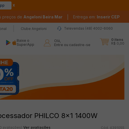
app
|
s preços de
Angeloni Beira Mar
Entrega em:
Inserir CEP
Televendas (48) 4002-6060
ional
Clube Angeloni
0
itens
Baixe o
Olá,

R$ 0,00
SuperApp
Entre ou cadastre-se
rocessador PHILCO 8x1 1400W
0 avaliações)
Ver avaliações
4391055