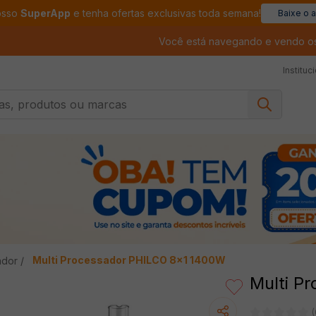
osso
SuperApp
e tenha ofertas exclusivas toda semana!
Baixe o 
Você está navegando e vendo o
Instituc
, produtos ou marcas
Multi Processador PHILCO 8x1 1400W
ador
Multi P
(