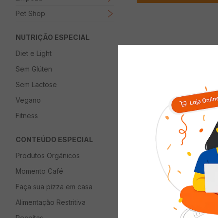
Pet Shop
NUTRIÇÃO ESPECIAL
Diet e Light
Descrição
Sem Glúten
Multi Processador
Sem Lactose
Vegano
Fitness
Quem viu com
CONTEÚDO ESPECIAL
Produtos Orgânicos
Momento Café
Faça sua pizza em casa
Alimentação Restritiva
Receitas