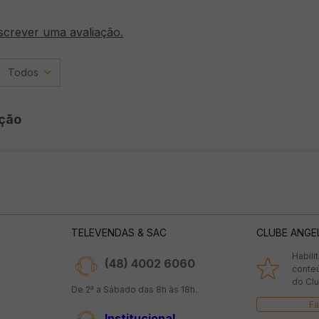
screver uma avaliação.
Todos
ção
TELEVENDAS & SAC
CLUBE ANGE
Habili
(48) 4002 6060
conte
do Clu
De 2ª a Sábado das 8h às 18h.
Fa
Institucional