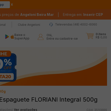
app
|
s preços de
Angeloni Beira Mar
Entrega em:
Inserir CEP
Televendas (48) 4002-6060
ional
Clube Angeloni
0
itens
Baixe o
Olá,

R$ 0,00
SuperApp
Entre ou cadastre-se
00g
Espaguete FLORIANI Integral 500g
aliações)
Ver avaliações
3510886