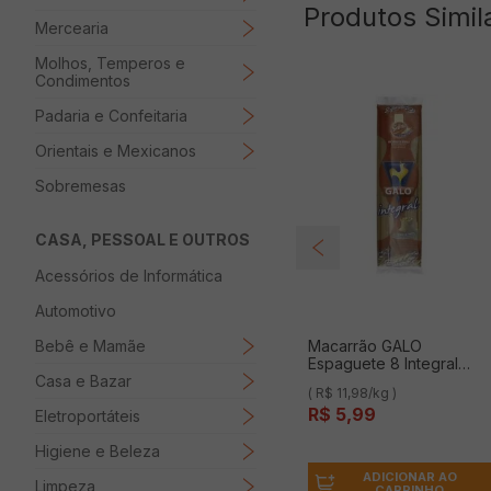
Produtos Simil
Mercearia
Molhos, Temperos e
Condimentos
Padaria e Confeitaria
Orientais e Mexicanos
Sobremesas
CASA, PESSOAL E OUTROS
Acessórios de Informática
Automotivo
Bebê e Mamãe
Macarrão GALO
Espaguete 8 Integral
Casa e Bazar
500g
( R$ 11,98/kg )
R$
5
,
99
Eletroportáteis
Higiene e Beleza
ADICIONAR AO
Limpeza
CARRINHO