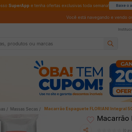
osso
SuperApp
e tenha ofertas exclusivas toda semana!
Baixe o 
Você está navegando e vendo o
Instituc
, produtos ou marcas
Macarrão Espaguete FLORIANI Integral 5
sas
Massas Secas
Macarrão 
(0 av