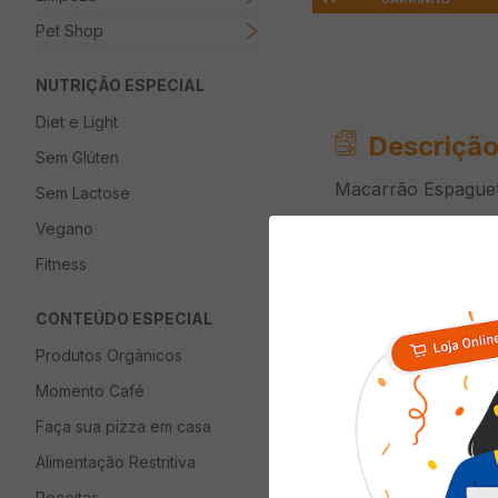
Pet Shop
NUTRIÇÃO ESPECIAL
Diet e Light
Descrição
Sem Glúten
Macarrão Espaguet
Sem Lactose
Vegano
Fitness
Informaç
CONTEÚDO ESPECIAL
Composição
Produtos Orgânicos
Tipo
Momento Café
Faça sua pizza em casa
Alimentação Restritiva
Receitas