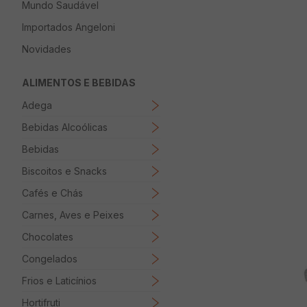
Mundo Saudável
8
º
Papel Higienico
Importados Angeloni
9
º
Macarrão
Novidades
10
º
Ovo
ALIMENTOS E BEBIDAS
Adega
Bebidas Alcoólicas
Bebidas
Biscoitos e Snacks
Cafés e Chás
Carnes, Aves e Peixes
Chocolates
Congelados
Frios e Laticínios
Hortifruti