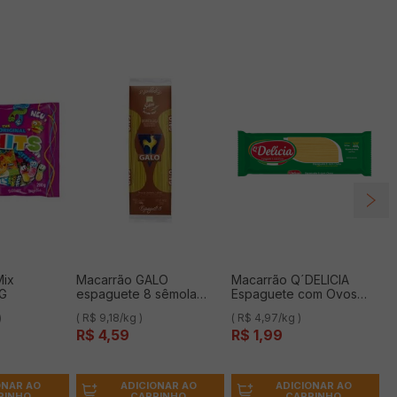
Mix
Macarrão GALO
Macarrão Q´DELICIA
0G
espaguete 8 sêmola
Espaguete com Ovos
500g
400g
)
( R$ 9,18/kg )
( R$ 4,97/kg )
R$
4
,
59
R$
1
,
99
ONAR AO
ADICIONAR AO
ADICIONAR AO
RINHO
CARRINHO
CARRINHO