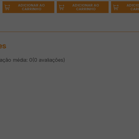
ADICIONAR AO
ADICI
ADICIONAR AO
CARRINHO
CAR
CARRINHO
es
cação média: 0
(0 avaliações)