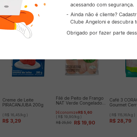
prou também
acessando com segurança.
Ainda não é cliente? Cadast
Clube Angeloni e descubra t
Obrigado por fazer parte dess
Filé de Peito de Frango
Creme de Leite
Café 3 COR
NAT Verde Congelado
PIRACANJUBA 200g
Gourmet Cer
IQF 1kg
Mineiro 250g
Economize
R$
5
,
60
( R$ 16,45/kg )
( R$ 115,16/kg )
( R$ 19,90/kg )
R$
3
,
29
R$
28
,
79
R$
19
,
90
R$
25
,
50