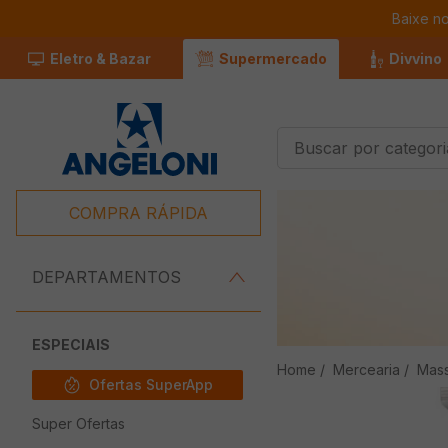
Baixe n
Eletro & Bazar
Supermercado
Divvino
Buscar por categorias
Termos Mais
Buscados
COMPRA RÁPIDA
1
º
Café
2
º
Leite
DEPARTAMENTOS
3
º
Chocolate
4
º
Iogurte
ESPECIAIS
Mercearia
Mas
5
º
Queijo
Ofertas SuperApp
6
º
Carne
Super Ofertas
7
º
Pão