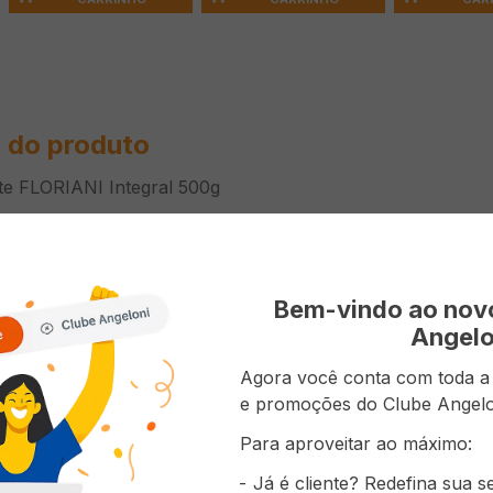
 do produto
e FLORIANI Integral 500g
ões do Produto
Bem-vindo ao no
Integral
Angelo
Espaguet
Agora você conta com toda a p
e promoções do Clube Angelo
Para aproveitar ao máximo:
Já é cliente? Redefina sua 