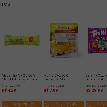
ares
Macarrão ORQUÍDEA
Molho CALNORT
Bala TROLLI 
Mais Molho Espaguete
Bechamel 50g
Diversos 20
N°8 com Ovos de
( R$ 10,72/kg )
( R$ 159,80/kg )
( R$ 130,39/kg 
Galinhas Livres de
R$
4
,
29
R$
7
,
99
R$
29
,
99
Gaiolas 400g
ADICIONAR AO
ADICIONAR AO
ADICI
CARRINHO
CARRINHO
CAR