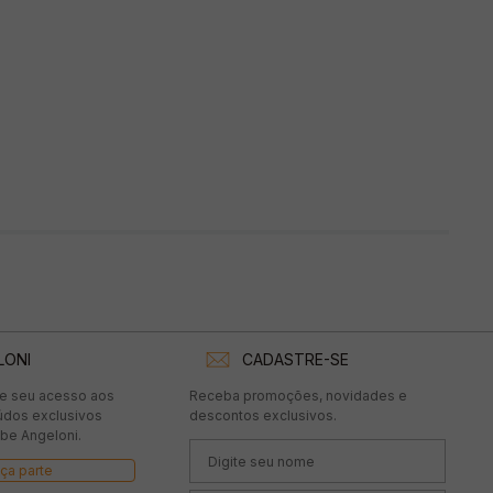
LONI
CADASTRE-SE
te seu acesso aos
Receba promoções, novidades e
údos exclusivos
descontos exclusivos.
be Angeloni.
ça parte