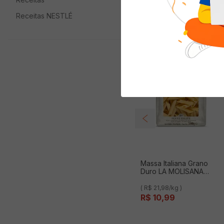
Quem viu com
Receitas NESTLÉ
Massa Italiana Grano
Duro LA MOLISANA
Penne Ziti Rigate 500g
( R$ 21,98/kg )
R$
10
,
99