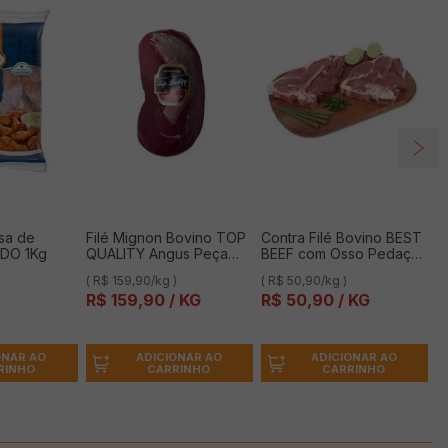
sa de
Filé Mignon Bovino TOP
Contra Filé Bovino BEST
DO 1Kg
QUALITY Angus Peça
BEEF com Osso Pedaço
Resfriada kg
Kg
( R$ 159,90/kg )
( R$ 50,90/kg )
R$
159
,
90
/ KG
R$
50
,
90
/ KG
ONAR AO
ADICIONAR AO
ADICIONAR AO
RINHO
CARRINHO
CARRINHO