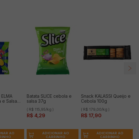
s ELMA
Batata SLICE cebola e
Snack KALASSI Queijo e
 e Salsa
salsa 37g
Cebola 100g
( R$ 115,95/kg )
( R$ 179,00/kg )
R$
4
,
29
R$
17
,
90
ONAR AO
ADICIONAR AO
ADICIONAR AO
RINHO
CARRINHO
CARRINHO