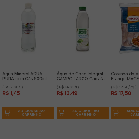
Água Mineral ÁGUA
Água de Coco Integral
Coxinha da A
PURA com Gás 500ml
CAMPO LARGO Garrafa
Frango MACE
900ml
( R$ 2,90/l )
( R$ 14,99/l )
( R$ 17,50/kg )
R$
1
,
45
R$
13
,
49
R$
17
,
50
ADICIONAR AO
ADICIONAR AO
ADICI
CARRINHO
CARRINHO
CAR