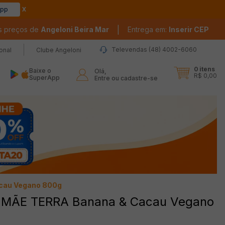
app
|
s preços de
Angeloni Beira Mar
Entrega em:
Inserir CEP
Televendas (48) 4002-6060
ional
Clube Angeloni
0
itens
Baixe o
Olá,

R$ 0,00
SuperApp
Entre ou cadastre-se
cau Vegano 800g
 MÃE TERRA Banana & Cacau Vegano