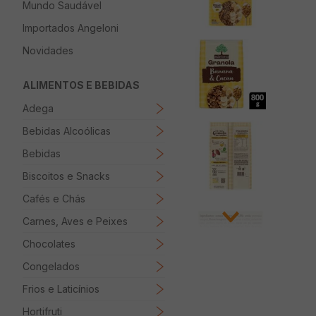
Mundo Saudável
8
º
Papel Higienico
Importados Angeloni
9
º
Macarrão
Novidades
10
º
Ovo
ALIMENTOS E BEBIDAS
Adega
Bebidas Alcoólicas
Bebidas
Biscoitos e Snacks
Cafés e Chás
Carnes, Aves e Peixes
Chocolates
Congelados
Frios e Laticínios
Hortifruti