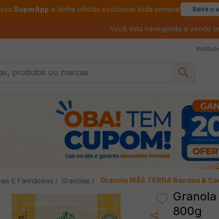
osso
SuperApp
e tenha ofertas exclusivas toda semana!
Baixe o 
Você está navegando e vendo o
Instituc
, produtos ou marcas
Granola MÃE TERRA Banana & Ca
ais E Farináceos
Granolas
Granola
800g