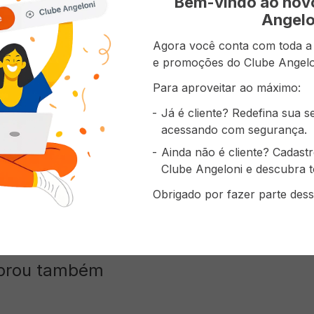
Bem-vindo ao no
 no caminho certo. Afinal, tem que valer a pena levantar
o nosso prato. Por isso, temos paixão em produzir alime
Angelo
Terra. Os 7 princípios da Mãe Terra são: 1. Alimentos gost
iva; 3. Orgânicos, cada vez mais; 4. Livres de transgênicos e
Agora você conta com toda a p
rizando os ingredientes nativos do nosso Brasil; 7. Vegana
e promoções do Clube Angelo
mas nos esforçamos para fazer nossa parte. Vamos juntes
Para aproveitar ao máximo:
Já é cliente? Redefina sua 
ões do Produto
acessando com segurança.
Ainda não é cliente? Cadast
Vegano, V
Clube Angeloni e descubra t
Nacional
Obrigado por fazer parte dess
prou também