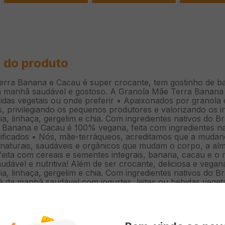
 do produto
rra Banana e Cacau é super crocante, tem gostinho de ba
 manhã saudável e gostoso. A Granola Mãe Terra Banana e
bebidas vegetais ou onde preferir • Apaixonados por grano
, privilegiando os pequenos produtores e valorizando os in
a, linhaça, gergelim e chia. Com ingredientes nativos do Bras
Banana e Cacau é 100% vegana, feita com ingredientes natu
ficados • Nós, mãe-terráqueos, acreditamos que a mudanç
 naturais, saudáveis e orgânicos que mudam o corpo, a a
eita com cereais e sementes integrais, banana, cacau e o 
udável e nutritiva! Além de ser crocante, deliciosa e vegana
a, linhaça, gergelim e chia. Com ingredientes nativos do Bras
 da manhã saudável com iogurtes, leites ou bebidas vegeta
ome durante o dia! De qualquer jeito, é sensacional! Fund
 e orgânicos no Brasil. E é com muita alegria que podemo
ue buscam o desenvolvimento socioambiental, além de eco
ites da natureza, valorizando a preservação ambiental e c