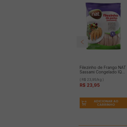
Filezinho de Frango NAT
Sassami Congelado IQF
1Kg
( R$ 23,95/kg )
R$
23
,
95
ADICIONAR AO
CARRINHO