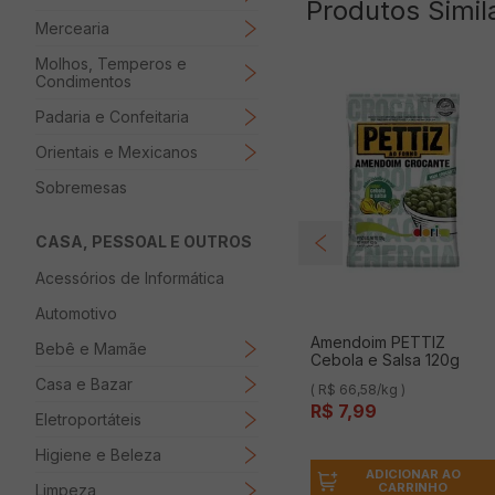
Produtos Simil
Mercearia
Molhos, Temperos e
Condimentos
Padaria e Confeitaria
Orientais e Mexicanos
Sobremesas
CASA, PESSOAL E OUTROS
Acessórios de Informática
Automotivo
Amendoim PETTIZ
Bebê e Mamãe
Cebola e Salsa 120g
Casa e Bazar
( R$ 66,58/kg )
R$
7
,
99
Eletroportáteis
Higiene e Beleza
ADICIONAR AO
CARRINHO
Limpeza