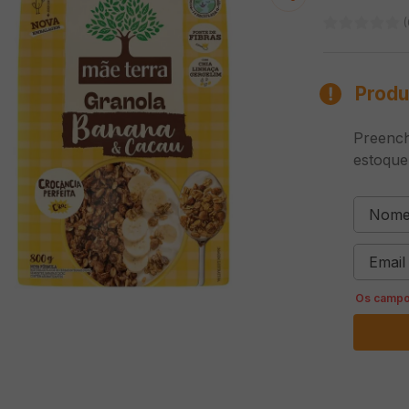
(
Produ
Preench
estoque