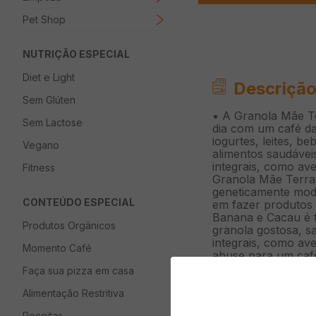
Pet Shop
NUTRIÇÃO ESPECIAL
Diet e Light
Descrição
Sem Glúten
• A Granola Mãe Te
Sem Lactose
dia com um café da
iogurtes, leites, 
Vegano
alimentos saudáveis
integrais, como avei
Fitness
Granola Mãe Terra 
geneticamente modi
CONTEÚDO ESPECIAL
em fazer produtos
Banana e Cacau é f
Produtos Orgânicos
granola gostosa, sa
integrais, como avei
Momento Café
abuse para um café
quando bater uma f
Faça sua pizza em casa
alimentos naturais
de organizações q
Alimentação Restritiva
respeitando os lim
Receitas