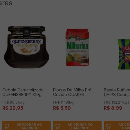
ares
Cebola Caramelizada
Flocos De Milho Pré-
Batata Ruffle
QUEENSBERRY 310g
Cozido QUAKER
CHIPS Cebola
Milharina 500G
68g
( R$ 96,61/kg )
( R$ 11,18/kg )
( R$ 132,21/kg )
R$
29
,
95
R$
5
,
59
R$
8
,
99
ADICIONAR AO
ADICIONAR AO
ADICI
CARRINHO
CARRINHO
CAR