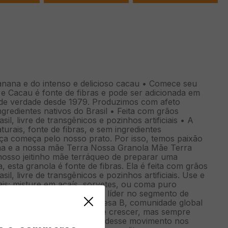
nana e do intenso e delicioso cacau • Comece seu
 Cacau é fonte de fibras e pode ser adicionada em
la de verdade desde 1979. Produzimos com afeto
gredientes nativos do Brasil • Feita com grãos
il, livre de transgênicos e pozinhos artificiais • A
rais, fonte de fibras, e sem ingredientes
a começa pelo nosso prato. Por isso, temos paixão
lma e a nossa mãe Terra Nossa Granola Mãe Terra
nosso jeitinho mãe terráqueo de preparar uma
, esta granola é fonte de fibras. Ela é feita com grãos
il, livre de transgênicos e pozinhos artificiais. Use e
is; misture em açaís, sorvetes, ou coma puro
ada em 1979, a Mãe Terra é líder no segmento de
s dizer que somos uma Empresa B, comunidade global
nômico. Temos o desafio de crescer, mas sempre
om cuidado social. Ser parte desse movimento nos