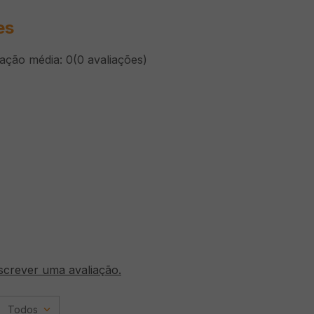
es
cação média: 0
(0 avaliações)
screver uma avaliação.
Todos