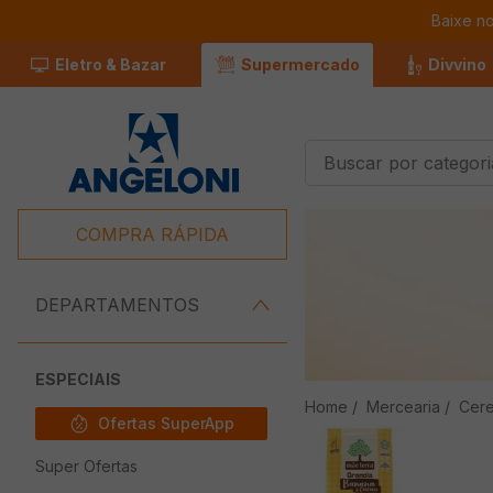
Baixe n
Eletro & Bazar
Supermercado
Divvino
Buscar por categorias
Termos Mais
Buscados
COMPRA RÁPIDA
1
º
Café
2
º
Leite
DEPARTAMENTOS
3
º
Chocolate
4
º
Queijo
ESPECIAIS
Mercearia
Cere
5
º
Iogurte
Ofertas SuperApp
6
º
Carne
Super Ofertas
7
º
Pão