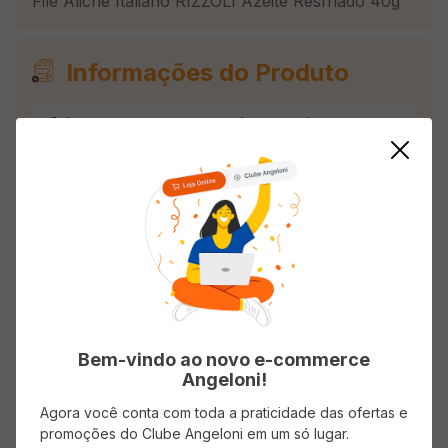
Filé Aliche Italiano RIZZOLI Azeite Resfriado 40g
Informações do Produto
Origem
Importado
Avaliações
Classificação média: 0
(0 avaliações)
Bem-vindo ao novo e-commerce
Faça login para escrever uma avaliação.
Angeloni!
Agora você conta com toda a praticidade das ofertas e
Mais recentes
Todos
promoções do Clube Angeloni em um só lugar.