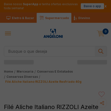
Baixe nosso
SuperApp
e tenha ofertas exclusivas
Baixe o app
toda semana!
Eletro & Bazar
Supermercado
Divvino
0
Busque o que deseja
Mercearia
Conservas E Enlatados
Conservas Diversas
Filé Aliche Italiano RIZZOLI Azeite Resfriado 40g
Filé Aliche Italiano RIZZOLI Azeite