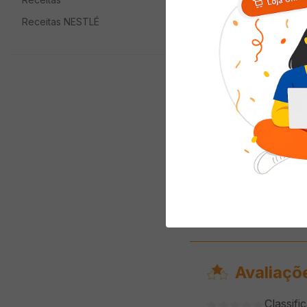
Receitas NESTLÉ
Doce de Leite Uruguaio
CONAPROLE 440g
( R$ 58,86/kg )
R$
25
,
90
ADICIONAR AO
CARRINHO
Avaliaçõ
Classifi