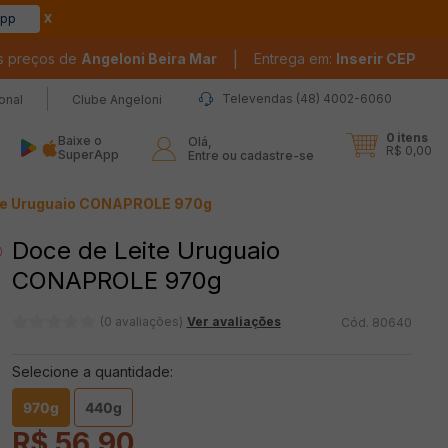
app
|
s preços de
Angeloni Beira Mar
Entrega em:
Inserir CEP
Televendas (48) 4002-6060
ional
Clube Angeloni
0
itens
Baixe o
Olá,

R$ 0,00
SuperApp
Entre ou cadastre-se
te Uruguaio CONAPROLE 970g
Doce de Leite Uruguaio
CONAPROLE 970g
(0 avaliações)
Ver avaliações
80640
Selecione a quantidade:
970g
440g
R$
56
,
90