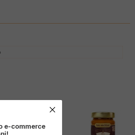
o
vo e-commerce
ni!