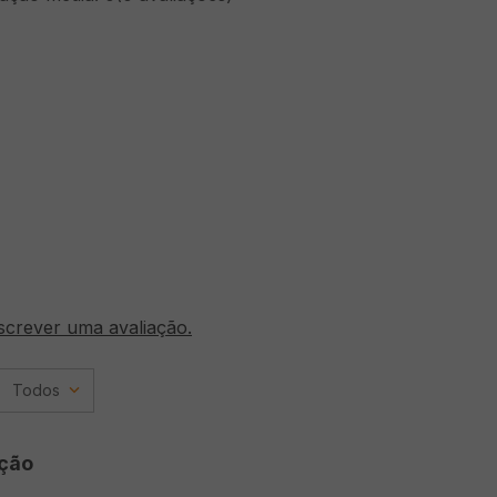
screver uma avaliação.
Todos
ção