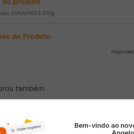
 do produto
uguaio CONAPROLE 970g
ões do Produto
Importad
prou também
Bem-vindo ao no
Angelo