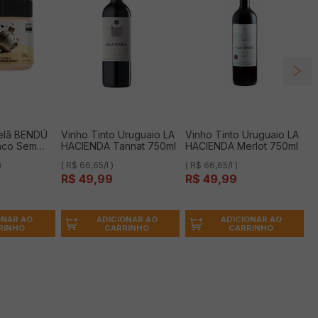
elã BENDÚ
Vinho Tinto Uruguaio LA
Vinho Tinto Uruguaio LA
nco Sem
HACIENDA Tannat 750ml
HACIENDA Merlot 750ml
se e Açúcar
)
( R$ 66,65/l )
( R$ 66,65/l )
R$
49
,
99
R$
49
,
99
ONAR AO
ADICIONAR AO
ADICIONAR AO
RINHO
CARRINHO
CARRINHO