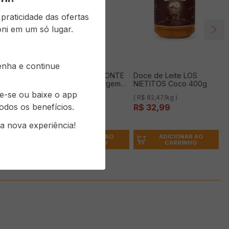
raticidade das ofertas
ni em um só lugar.
senha e continue
te NARBONA
Azeite De Oliva MONTE
Doce de Leite LOS
ROMANO Extra Virgem
NIETITOS Coco 400g
500ml
re-se ou baixe o app
( R$ 65,98/l )
( R$ 82,47/kg )
odos os benefícios.
R$
32
,
99
R$
32
,
99
a nova experiência!
ONAR AO
ADICIONAR AO
ADICIONAR AO
RINHO
CARRINHO
CARRINHO