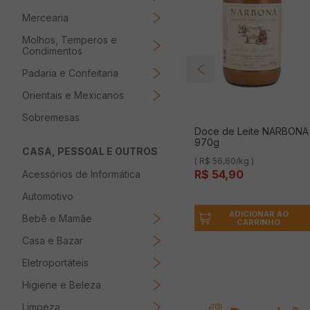
Mercearia
Molhos, Temperos e
Condimentos
Padaria e Confeitaria
Orientais e Mexicanos
Sobremesas
Doce de Leite NARBONA
970g
CASA, PESSOAL E OUTROS
( R$ 56,60/kg )
R$
54
,
90
Acessórios de Informática
Automotivo
ADICIONAR AO
Bebê e Mamãe
CARRINHO
Casa e Bazar
Eletroportáteis
Higiene e Beleza
Limpeza