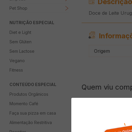
Descrição
Pet Shop
Doce de Leite Ur
NUTRIÇÃO ESPECIAL
Diet e Light
Informaç
Sem Glúten
Origem
Sem Lactose
Vegano
Fitness
CONTEÚDO ESPECIAL
Quem viu com
Produtos Orgânicos
Momento Café
Faça sua pizza em casa
Alimentação Restritiva
Receitas