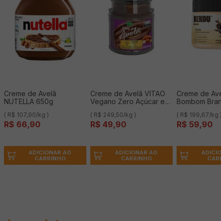
Creme de Avelã
Creme de Avelã VITAO
Creme de Av
NUTELLA 650g
Vegano Zero Açúcar e
Bombom Bra
sem Glúten 180g
Glúten, Lacto
( R$ 107,90/kg )
( R$ 249,50/kg )
( R$ 199,67/kg 
300g
R$
66
,
90
R$
49
,
90
R$
59
,
90
ADICIONAR AO
ADICIONAR AO
ADICI
CARRINHO
CARRINHO
CAR