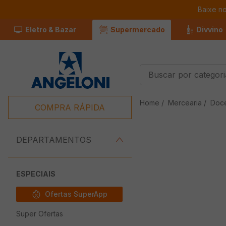
Baixe n
Eletro & Bazar
Supermercado
Divvino
Buscar por categorias
Termos Mais
Mercearia
Doce
Buscados
COMPRA RÁPIDA
1
º
Café
2
º
Leite
DEPARTAMENTOS
3
º
Chocolate
4
º
Iogurte
ESPECIAIS
5
º
Carne
Ofertas SuperApp
6
º
Queijo
Super Ofertas
7
º
Pão