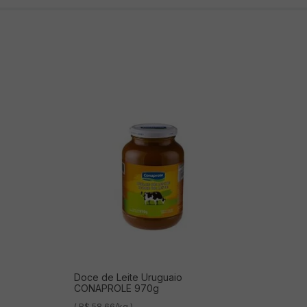
Doce de Leite Uruguaio
CONAPROLE 970g
( R$ 58,66/kg )