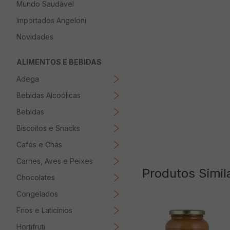
Mundo Saudável
8
º
Macarrão
Importados Angeloni
9
º
Ovo
Novidades
10
º
Manteiga
ALIMENTOS E BEBIDAS
Adega
Bebidas Alcoólicas
Bebidas
Biscoitos e Snacks
Cafés e Chás
Carnes, Aves e Peixes
Produtos Simil
Chocolates
Congelados
Frios e Laticínios
Hortifruti