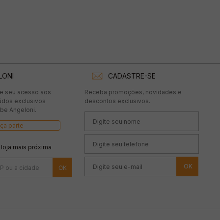
LONI
CADASTRE-SE
te seu acesso aos
Receba promoções, novidades e
údos exclusivos
descontos exclusivos.
be Angeloni.
ça parte
 loja mais próxima
OK