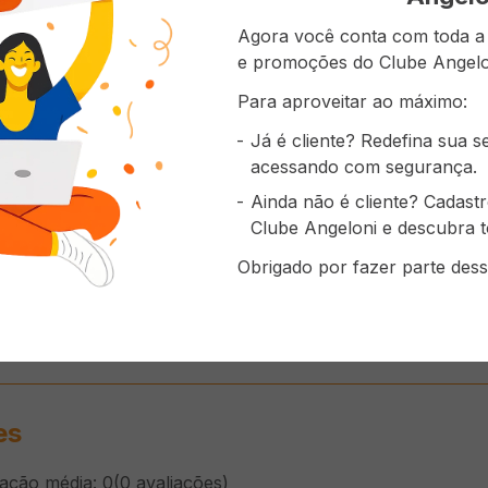
Agora você conta com toda a p
e promoções do Clube Angelo
Para aproveitar ao máximo:
Já é cliente? Redefina sua 
Doce de Leite Uruguaio
Doce de Leite NARBONA
Doce de Lei
acessando com segurança.
LOS NIETITOS Receita
970g
470G
Tradicional 400g
Ainda não é cliente? Cadast
( R$ 74,97/kg )
( R$ 56,60/kg )
( R$ 84,89/kg )
Clube Angeloni e descubra t
R$
29
,
99
R$
54
,
90
R$
39
,
90
Obrigado por fazer parte dess
ADICIONAR AO
ADICIONAR AO
ADICI
CARRINHO
CARRINHO
CAR
es
cação média: 0
(0 avaliações)