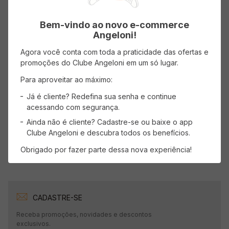
Bem-vindo ao novo e-commerce
Angeloni!
Avaliações
Agora você conta com toda a praticidade das ofertas e
Carregando…
promoções do Clube Angeloni em um só lugar.
Para aproveitar ao máximo:
Faça login para escrever uma avaliação.
Já é cliente? Redefina sua senha e continue
acessando com segurança.
Mais recentes
Todos
Ainda não é cliente? Cadastre-se ou baixe o app
Clube Angeloni e descubra todos os benefícios.
Carregando avaliações…
Obrigado por fazer parte dessa nova experiência!
CADASTRE-SE
Receba promoções, novidades e descontos
exclusivos.