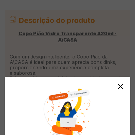
Descrição do produto
Copo Pião Vidro Transparente 420ml -
A\CASA
Com um design inteligente, o Copo Pião da
A\CASA é ideal para quem aprecia bons dinks,
proporcionando uma experiência completa
e saborosa.
Feito em vidro, material de alta qualidade, possui
um formato afunilado em sua base que, ao ser
apoiado sobre uma superfície, imita o movimento
que se faz com as mãos para a degustação,
tornando o momento mais prazeroso e
leve. Sofisticado, o copo é próprio
para
whisky, drinks
diversos e todos os tipos de
vinhos, e tem capacidade para 420ml.