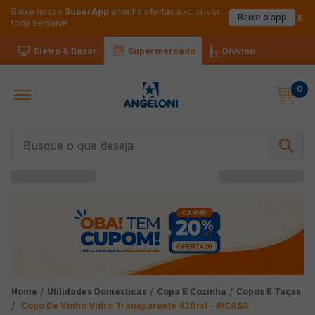
Baixe nosso
SuperApp
e tenha ofertas exclusivas
Baixe o app
toda semana!
Eletro & Bazar
Supermercado
Divvino
0
Busque o que deseja
Utilidades Domésticas
Copa E Cozinha
Copos E Taças
Copo De Vinho Vidro Transparente 420ml - A\CASA