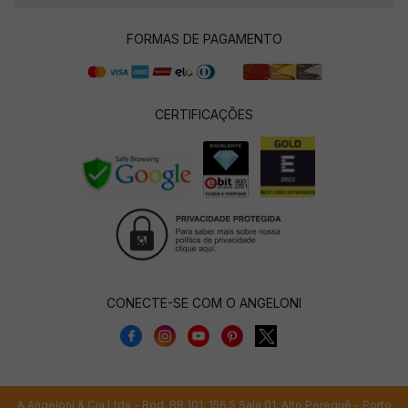
FORMAS DE PAGAMENTO
CERTIFICAÇÕES
CONECTE-SE COM O ANGELONI
A.Angeloni & Cia Ltda - Rod. BR 101, 156,5 Sala 01, Alto Perequê - Porto